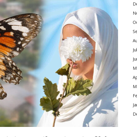
D
N
O
S
A
Ju
J
M
Ap
M
F
Ja
D