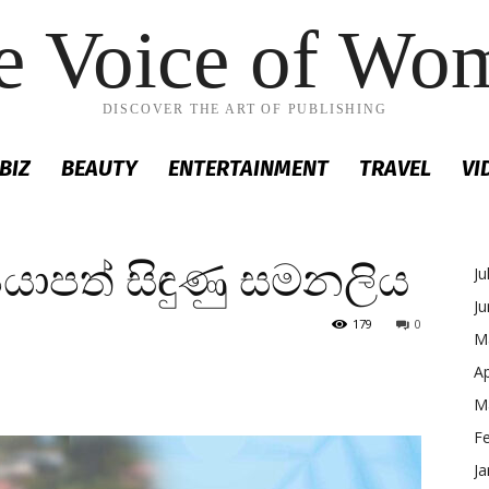
e Voice of Wo
DISCOVER THE ART OF PUBLISHING
BIZ
BEAUTY
ENTERTAINMENT
TRAVEL
VI
ාපත් සිඳුණු සමනලිය
Ju
J
179
0
M
Ap
M
F
Ja