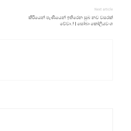
Next article
කිරියෙන් පැණියෙන් ඉතිරෙන සුබ නව වසරක්
වේවා..! | සෝබා කෝලියවංශ