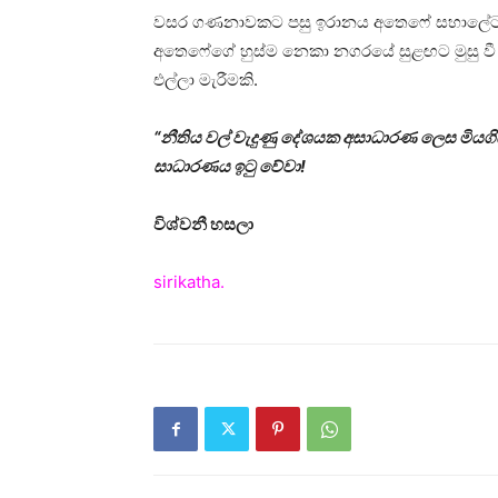
වසර ගණනාවකට පසු ඉරානය අතෙෆේ සහාලේට නි
අතෙෆේගේ හුස්ම නෙකා නගරයේ සුළඟට මුසු ව
එල්ලා මැරීමකි.
“නීතිය වල් වැදුණු දේශයක අසාධාරණ ලෙස මිය
සාධාරණය ඉටු වේවා!
විශ්වනී හසලා
sirikatha.