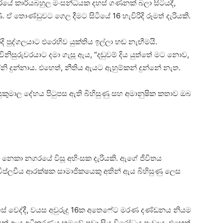
යේ කාර්යබහුල මංසන්ධියක දහස් ගණනක් බලා සිටියදී,
තොණ්ඩුවට ගෙල දීමට සිටියේ 16 හැවිරිදි රූමත් දැරියකි.
පුද්ගලයාට එරෙහිව යුක්තිය ඉල්ලා හඬ නැඟීමයි.
නිසුරුවරයාට දමා ගැසූ ඇය, “දඬුවම් දිය යුත්තේ මට නොව,
ි දුන්නාය. එහෙත්, නීතිය ඇයට ඇහුම්කන් දුන්නේ නැත.
සුකුමාල දේහය පිටුපස ඇති බිහිසුණු සහ අමානුෂික කතාව ඔබ
 නෙකා නගරයේ විසූ අහිංසක දැරියකි. ඇගේ ජීවිතය
ටපු විප්ලවීය ආරක්ෂක සාමාජිකයෙකු අතින් ඇය බිහිසුණු ලෙස
ස් වෙද්දී, වයස අවුරුදු 16ක අතෙෆේට මරණ දණ්ඩනය නියම
් ඇය අධිකරණය හමුවේ පවා සිය විරෝධය පෑවාය. එහෙත්