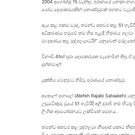
2004 අගෝස්තු 15 වැනිදා. ඉරානයේ නෙකා නගර
යෝධ දොඹකරයකින් තොණ්ඩුවක් පහතට වැටුණි. ඒ 
ඇය කළ එකම වරද, තමන්ට අතවර කළ 51 හැවිරිදි 
අධිකරණය හමුවේ තම හිස පැළඳි හිජාබය ගලවා වි
මා දූෂණය කළ පුද්ගලයාටයි!” යනුවෙන් මරලතෝන
විනාඩි 45ක් පුරා දොඹකරයක වැනෙමින් තිබූ ඒ 
දන්නවාද?
යුක්තිය වෙනුවට හිමිවූ මරණයේ තොණ්ඩුව
අතෙෆේ සහාලේ (Atefeh Rajabi Sahaaleh) යනු
උඩුයටිකුරු වූයේ 51 හැවිරිදි අලි දරාබි නම් හි
ලිංගික අපයෝජනයට ලක්වීමත් සමඟය.
තමන්ට අතවර කළ පුද්ගලයා නිදොස් කොට නිදහ
විය. දරාගත නොහැකි වේදනාවෙන් සහ කෝපයෙන