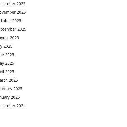
ecember 2025
ovember 2025
ctober 2025
eptember 2025
ugust 2025
ly 2025
une 2025
ay 2025
ril 2025
arch 2025
ebruary 2025
nuary 2025
ecember 2024