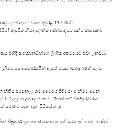
වූයේ ඇයට වයස අවුරුදු 13 දී සිටයි.
ටියදී හමුවීම නිසා මුලින්ම අත්අඩංගුවට පත්ව කස පහර
ිදි, ඇය එහිදී ආරක්ෂකයින්ගේ ලිංගික අතවරයට පවා ලක්විය.
ර ගැනීමට මේ අමනුස්සයින් ඇගේ වයස අවුරුදු 22ක් ලෙස
ේ නීතිය පසෙකලා තම වෛරය පිරිමසා ගැනීමට මෙන්
 දඬුවම ලබා දුන් හාජි රේසායි නම් විනිසුරුවරයා
යගේ මරණය ගැන දැන සිටියේ නැත.
ින් තිබුණේ මුළු මහත් මානව සංහතියටම අභියෝග කරමිනි.