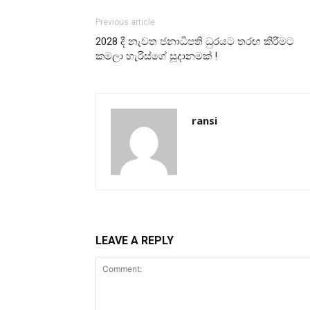
Previous article
2028 දී නැවත ජනාධිපති ධුරයට තරඟ කිරීමට
කමලා හැරිස්ගේ සූදානමක් !
ransi
LEAVE A REPLY