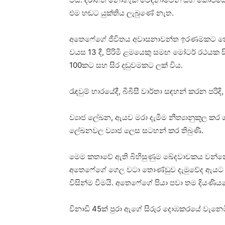
එම හඬට යුක්තිය ලැබුණේ නැත.
අතෙෆේගේ ජීවිතය අවාසනාවන්ත ඉරණමකට කොටු 
වයස 13 දී, පිරිමි ළමයෙකු සමඟ මෝටර් රථයක සි
100කට සහ සිර දඬුවමකට ලක් විය.
රැඳවුම් භාරයේදී, බීබීසී වාර්තා සඳහන් කරන පර
ව්‍යාජ ලේඛන, ඇයව මරා දැමීම නීත්‍යානුකූල ක
ලේඛනවල ව්‍යාජ ලෙස සටහන් කර තිබුණි.
මෙම කතාවේ ඇති බිහිසුණුම ඛේදවාචකය වන්න
අතෙෆේගේ ගෙල වටා තොණ්ඩුව දැමුවේද ඇයට මරණ
විසින්ම වීමයි. අතෙෆේගේ පියා පවා තම දියණි
විනාඩි 45ක් පුරා ඇගේ සිරුර දොඹකරයේ වැනෙම