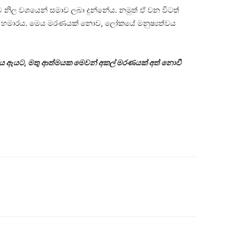
ල වශයෙන් සමාව ලබා දුන්නේය. නමුත් ඒ වන විටත්
ී හමාරය. මෙය මරණයක් නොව, ලෝකයේ මනුෂ්‍යත්වය
ගිය ඇයට, මතු ආත්මයක මෙවන් අකල් මරණයක් අත් නොවී