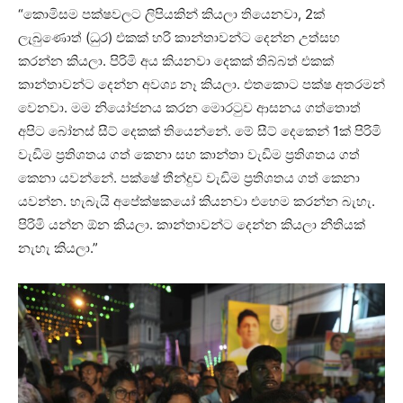
“කොමිසම පක්ෂවලට ලිපියකින් කියලා තියෙනවා, 2ක්
ලැබුණොත් (ධුර) එකක් හරි කාන්තාවන්ට දෙන්න උත්සහ
කරන්න කියලා. පිරිමි අය කියනවා දෙකක් තිබ්බත් එකක්
කාන්තාවන්ට දෙන්න අවශ්‍ය නෑ කියලා. එතකොට පක්ෂ අතරමන්
වෙනවා. මම නියෝජනය කරන මොරටුව ආසනය ගත්තොත්
අපිට බෝනස් සීට් දෙකක් තියෙන්නේ. මේ සීට් දෙකෙන් 1ක් පිරිමි
වැඩිම ප්‍රතිශතය ගත් කෙනා සහ කාන්තා වැඩිම ප්‍රතිශතය ගත්
කෙනා යවන්නේ. පක්ෂේ තීන්දුව වැඩිම ප්‍රතිශතය ගත් කෙනා
යවන්න. හැබැයි අපේක්ෂකයෝ කියනවා එහෙම කරන්න බැහැ.
පිරිමි යන්න ඕන කියලා. කාන්තාවන්ට දෙන්න කියලා නීතියක්
නැහැ කියලා.”