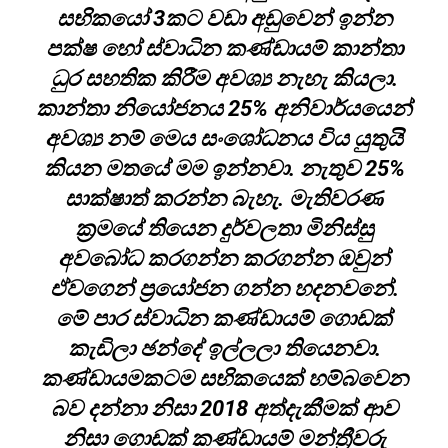
සභිකයෝ 3කට වඩා අඩුවෙන් ඉන්න
පක්ෂ හෝ ස්වාධින කණ්ඩායම් කාන්තා
ධුර සහතික කිරීම අවශ්‍ය නැහැ කියලා.
කාන්තා නියෝජනය 25% අනිවාර්යයෙන්
අවශ්‍ය නම් මෙය සංශෝධනය විය යුතුයි
කියන මතයේ මම ඉන්නවා. නැතුව 25%
සාක්ෂාත් කරන්න බැහැ. මැතිවරණ
ක්‍රමයේ තියෙන දුර්වලතා මිනිස්සු
අවබෝධ කරගන්න කරගන්න ඔවුන්
ඒවගෙන් ප්‍රයෝජන ගන්න හදනවනේ.
මේ පාර ස්වාධින කණ්ඩායම් ගොඩක්
කැඩිලා ඡන්දේ ඉල්ලලා තියෙනවා.
කණ්ඩායමකටම සභිකයෙක් හම්බවෙන
බව දන්නා නිසා 2018 අත්දැකීමක් ආව
නිසා ගොඩක් කණ්ඩායම් මන්ත්‍රීවරු