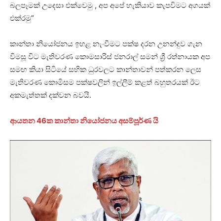
බලපෑමක් උදෙසා එක්වෙමු , අප අපේ හැකියාව කැපවිමට අගයක්
එක්රමු”
කාන්තා නියෝජනය ඉහළ නැංවීමට පක්ෂ දරන උනන්දුව ගැන
විමසූ විට මැතිවරණ කොමසාරිස් ජනරාල් සමන් ශ්‍රී රත්නායක අප
සමඟ කියා සිටියේ සභික ධුරවලට කාන්තාවන් පත්කරන ලෙස
මැතිවරණ කොමිසම පක්ෂවලින් ඉල්ලීම් කළත් බහුතරයක් ඊට
අකමැත්තක් දක්වන බවයි.
ආයතන 46ක කාන්තා නියෝජනය අසම්පූර්ණ යි