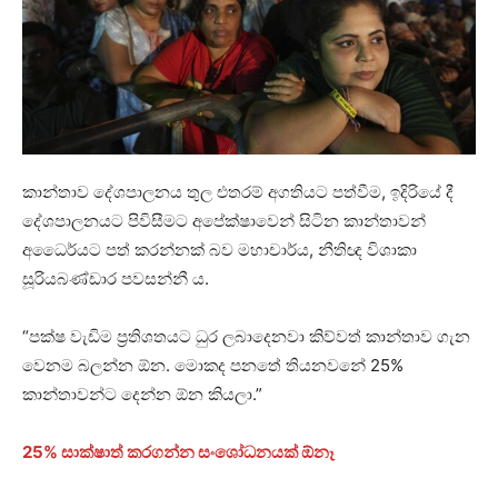
කාන්තාව දේශපාලනය තුල එතරම් අගතියට පත්වීම, ඉදිරියේ දී
දේශපාලනයට පිවිසීමට අපේක්ෂාවෙන් සිටින කාන්තාවන්
අධෛර්යට පත් කරන්නක් බව මහාචාර්ය, නීතිඥ විශාකා
සූරියබණ්ඩාර පවසන්නී ය.
“පක්ෂ වැඩිම ප්‍රතිශතයට ධුර ලබාදෙනවා කිව්වත් කාන්තාව ගැන
වෙනම බලන්න ඕන. මොකද පනතේ තියනවනේ 25%
කාන්තාවන්ට දෙන්න ඕන කියලා.”
25% සාක්ෂාත් කරගන්න සංශෝධනයක් ඕනෑ