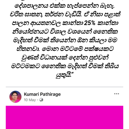
දේශපාලනය එක්ක හැප්පෙන්න බැහැ.
චරිත ඝාතන, තර්ජන වැඩියි. ඒ නිසා පළාත්
පාලන ආයතනවල කාන්තා 25% කාන්තා
නියෝජනයට විශාල වශයෙන් නෛතික
මැදිහත් වීමක් තියෙන්න ඕන කියලා මම
හිතනවා. මොන මට්ටමේ පක්ෂයකට
වුණත් විධානයක් දෙන්න පුළුවන්
මට්ටමකට නෛතික මැදිහත් වීමක් තිබිය
යුතුයි.”