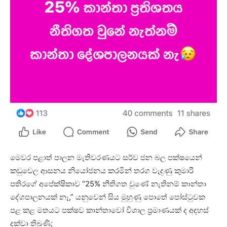
මෙවර පළාත් පාලන මැතිවරණයට සර්ව ජන බල පක්ෂයෙන්
කඩුවෙල ආසනය නියෝජනය කරමින් තරග වැදුණු කුමාරි
පතිරගේ අපේක්ෂිකාව “25% නීතිගත වුණේ නැතිනම් කාන්තා
දේශපාලනයක් නෑ,” යනුවෙන් සිය මුහුණු පොතේ පෝස්ටුවක
පළ කළ මතයට පක්ෂව කාන්තාවෝ විශාල ප්‍රමාණයක් ද අදහස්
දක්වා තිබුණි;