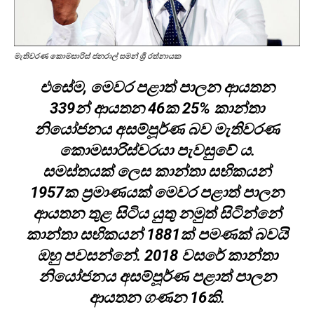
මැතිවරණ කොමසාරිස් ජනරාල් සමන් ශ්‍රී රත්නායක
එසේම, මෙවර පළාත් පාලන ආයතන
339න් ආයතන 46ක 25% කාන්තා
නියෝජනය අසම්පූර්ණ බව මැතිවරණ
කොමසාරිස්වරයා පැවසුවේ ය.
සමස්තයක් ලෙස කාන්තා සභිකයන්
1957ක ප්‍රමාණයක් මෙවර පළාත් පාලන
ආයතන තුළ සිටිය යුතු නමුත් සිටින්නේ
කාන්තා සභිකයන් 1881ක් පමණක් බවයි
ඔහු පවසන්නේ. 2018 වසරේ කාන්තා
නියෝජනය අසම්පූර්ණ පළාත් පාලන
ආයතන ගණන 16කි.