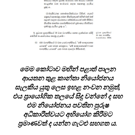
මෙම කෝටාව මඟින් පළාත් පාලන
ආයතන තුළ කාන්තා නියෝජනය
සැලකිය යුතු ලෙස ඉහළ නංවන නමුත්,
එය ප්‍රායෝගික තලයේ සිදු වන්නේ ද සහ
එම නියෝජනය පවතින පුරුෂ
අධිකාරීත්වයට අභියෝග කිරීමට
ප්‍රමාණවත් ද යන්න ගැටළු සහගත ය.