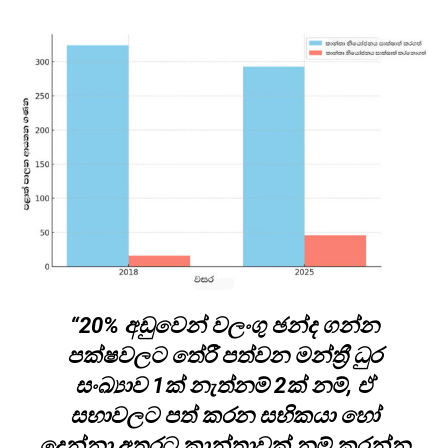
“20% අඩුවෙන් වලංගු ඡන්ද ගන්න
පක්ෂවලට තේරී පත්වන මන්ත්‍රී ධුර
සංඛ්‍යාව 1ක් නැත්නම් 2ක් නම්, ඒ
සභාවලට පත් කරන සභිකයා හෝ
දෙන්නා අතරට කාන්තාවක් නම් කරන්න