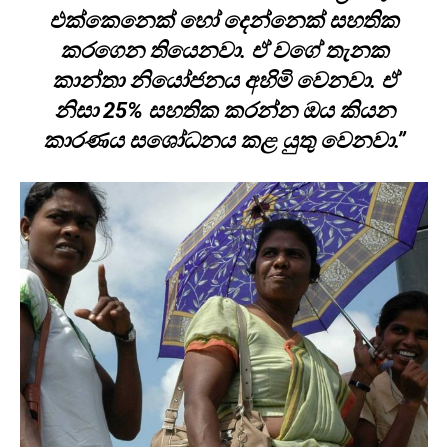
එක්කෙනෙක් හෝ දෙන්නෙක් සහතික
කරගෙන තියෙනවා. ඒ වගේ තැනක
කාන්තා නියෝජනය අහිමි වෙනවා. ඒ
නිසා 25% සහතික කරන්න ඔය කියන
කාරණය සශෝධනය කළ යුතු වෙනවා.”