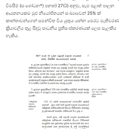
විමසීම් (සංශෝධන*) පනත) 27(ඊ) අනුව, සෑම පළාත් පාලන
ආයතනයකම මුළු නියෝජිතයන් සංඛ්‍යාවෙන් 25% ක්
කාන්තාවන්ගෙන් සමන්විත විය යුතුය යන්න මෙරට මැතිවරණ
ක්‍රියාවලිය තුළ සිදුවූ සාධනීය ප්‍රතිසංස්කරණයක් ලෙස සැලකිය
හැකිය.