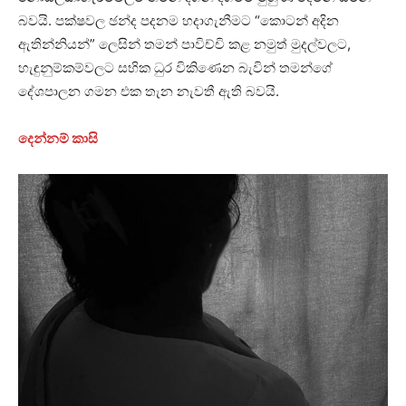
බවයි. පක්ෂවල ඡන්ද පදනම හදාගැනීමට “කොටන් අදින
ඇතින්නියන්” ලෙසින් තමන් පාවිච්චි කළ නමුත් මුදල්වලට,
හැඳුනුම්කම්වලට සභික ධුර විකිණෙන බැවින් තමන්ගේ
දේශපාලන ගමන එක තැන නැවතී ඇති බවයි.
දෙන්නම් කාසි