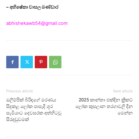
– අභිෂේකා වාසල බණ්ඩාර
abhishekawb54@gmail.com
Previous article
Next article
ඔලිම්පික් බිරිඳගේ මරණය
2025 කාන්තා එක්දින ක්‍රිකට්
සිදුකළ ලෝක පාපැදි ශූර
ලෝක කුසලාන තරගාවලි දින
සැමියාට දෙවසරක අත්හිටවූ
මෙන්න
සිරදඬුවමක්