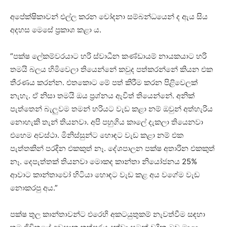
අපේක්ෂිකාවන් එල්ල කරන චෝදනා සම්බන්ධයෙන් ද ඇය සිය
අදහස මෙසේ ප්‍රකාශ කළා ය.
“පක්ෂ ලේකම්වරයාට හරි ස්වාධීන කණ්ඩායම් නායකයාට හරි
තමයි බලය හිමිවෙලා තියෙන්නේ කවුද පත්කරන්නේ කියන එක
තීරණය කරන්න. එතකොට මේ පත් කිරීම කරන පිළිවෙලක්
නැහැ. ඒ නිසා තමයි ඔය ප්‍රශ්නය ඇවිත් තියෙන්නේ. අනික්
පැත්තෙන් බැලුවම තමන් හරියට වැඩ කළා නම් ඔවුන් අත්හැරිය
නොහැකි තැන් තියනවා. අපි පහුගිය කාලේ දැකලා තියෙනවා
එහෙම අවස්ථා. මිනිස්සුන්ට හොඳට වැඩ කළා නම් එක
පැත්තකින් පරදින එකකුත් නෑ. දේශපාලන පක්ෂ අතාරින එකකුත්
නෑ. දෙපැත්තක් තියනවා මොකද කාන්තා නියෝජනය 25%
ආවාට කාන්තාවෝ හිටියා හොඳට වැඩ කළ අය වගේම වැඩ
නොකරපු අය.”
පක්ෂ තුල කාන්තාවන්ට එරෙහි අකටයුතුකම් නැවත්වීම සඳහා