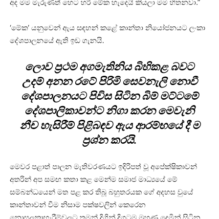
අද මම මැරුණත් හෙට හරි මේක හැදෙයි කියලා මම හිතනවා.”
‘මේක’ යනුවෙන් ඇය සඳහන් කළේ කාන්තා නියෝජනයට ලංකා
දේශපාලනයේ ඇති ඉඩ ගැනයි.
ලොව ප්‍රථම අගමැතිනිය බිහිකළ බවට
උදම් අනන රටේ පිරිමි සෙවනැලි නොවී
දේශපාලනයට පිවිස සිටින බිම් මට්ටමේ
දේශපාලිකාවන්ට නිගා කරන මෙවැනි
නීච හැසිරීම් පිළිබඳව ඇය ආරම්භයේ දී ම
ප්‍රශ්න කරයි.
මෙවර පළාත් පාලන මැතිවරණයට ඉදිරිපත් වූ අපේක්ෂිකාවන්
අතරින් අප සමඟ කතා කළ මෙන්ම සමාජ මාධ්‍යයේ මේ
සම්බන්ධයෙන් මත පළ කර තිබූ බහුතරයක ගේ අදහස වුයේ
කාන්තාවන් වීම නිසාම පක්ෂවලින් කෙරෙන
නොසලකාහැරීම්වලට තමන් දිගින් දිගටම මුහුණ දෙමින් සිටින