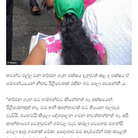
තමන්ට එල්ල වන තර්ජන ගැන පක්ෂය දැනුවත් කළ ද පක්ෂය ඒ
සම්බන්ධයෙන් නිහඬ පිළිවෙතක් රකින බව මාලා පවසන්නී ය.
“තර්ජන ගැන මට හස්බන්ඩ්ට කියන්නත් බෑ පක්ෂයෙන්
පිළිසරනකුත් නෑ. මම තනි කාන්තාවක් මට තියෙන බලපෑම
වැඩියි. එහෙමයි කියලා දේශපාලන ගමන නවත්තන්නත් බෑ. අපි
කාන්තාවෝ වෙනුවෙන් ගම්වල වැඩ කරලා වෙහෙස මහන්සි
වෙලා ආපු ගමනක් මේක. මෙදාපාර මම කැම්පේන් එක කළෙත්