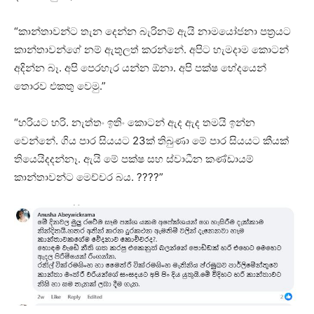
“කාන්තාවන්ට තැන දෙන්න බැරිනම් ඇයි නාමයෝජනා පත්‍රයට
කාන්තාවන්ගේ නම් ඇතුලත් කරන්නේ. අපිට හැමදාම කොටන්
අදින්න බෑ. අපි පෙරහැර යන්න ඕනා. අපි පක්ෂ භේදයෙන්
තොරව එකතු වෙමු.”
“හරියට හරි. නැත්තං ඉතිං කොටන් ඇද ඇද තමයි ඉන්න
වෙන්නේ. ගිය පාර සියයට 23ක් තිබුණා මේ පාර සියයට කීයක්
තියෙයිදදන්නෑ. ඇයි මේ පක්ෂ සහ ස්වාධීන කණ්ඩායම්
කාන්තාවන්ට මෙච්චර බය. ????”