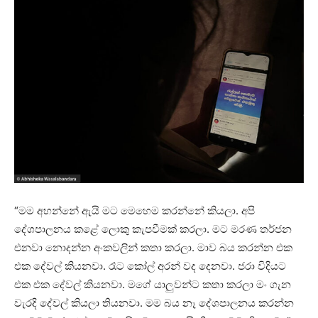
“මම අහන්නේ ඇයි මට මෙහෙම කරන්නේ කියලා. අපි
දේශපාලනය කළේ ලොකු කැපවීමක් කරලා. මට මරණ තර්ජන
එනවා නොදන්න අංකවලින් කතා කරලා. මාව බය කරන්න එක
එක දේවල් කියනවා. රෑට කෝල් අරන් වද දෙනවා. ජරා විදියට
එක එක දේවල් කියනවා. මගේ යාලුවන්ට කතා කරලා මං ගැන
වැරදි දේවල් කියලා තියනවා. මම බය නෑ දේශපාලනය කරන්න