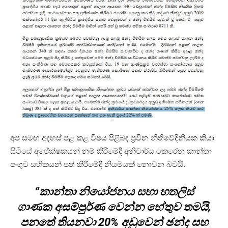
අප සමඟ අදහස් පළ කළ විෂය පිළිබඳ ප්‍රවීන නීතිවේදිනියක කියා
සිටියේ අපේක්ෂකයන් නම් කිරීමේදී අනිවාර්ය කෙරෙන කාන්තා
පංගුව සභිකයන් පත් කිරීමේදී නියමයක් නොවන බවයි.
“කාන්තා නියෝජනය සභා හතලිස්
ගාණක අසම්පුර්ණ වෙන්න හේතුව තමයි,
පනතේ තියනවා 20% අඩුවෙන් ඡන්ද සහ