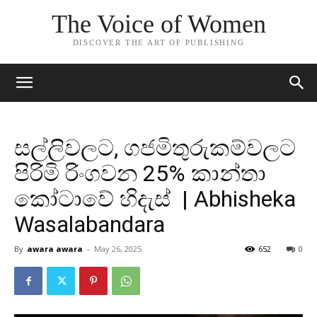
The Voice of Women
DISCOVER THE ART OF PUBLISHING
සල්ලිවලට, ගජමිතුරුකම්වලට
පිරිමි රිංගවන 25% කාන්තා
කෝටාවේ හිදැස් | Abhisheka
Wasalabandara
By
awara awara
-
May 26, 2025
652
0