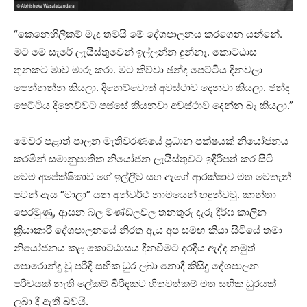
“කෙනෙහිලිකම් මැද තමයි මේ දේශපාලනය කරගෙන යන්නේ.
මට මේ සැරේ ලැයිස්තුවෙන් ඉල්ලන්න දුන්නෑ. කොට්ඨාස
තුනකට මාව මාරු කරා. මට කිව්වා ඡන්ද පෙට්ටිය දිනවලා
පෙන්නන්න කියලා. දිනෙව්වොත් අවස්ථාව දෙනවා කියලා. ඡන්ද
පෙට්ටිය දිනෙව්වට පස්සේ කියනවා අවස්ථාව දෙන්න බෑ කියලා.”
මෙවර පළාත් පාලන මැතිවරණයේ ප්‍රධාන පක්ෂයක් නියෝජනය
කරමින් සමානුපාතික නියෝජන ලැයිස්තුවට ඉදිරිපත් කර සිටි
මෙම අපේක්ෂිකාව ගේ ඉල්ලීම සහ ඇගේ ආරක්ෂාව මත මෙතැන්
පටන් ඇය “මාලා” යන අන්වර්ථ නාමයෙන් හඳුන්වමු. කාන්තා
පෙරමුණු, ආසන බල මණ්ඩලවල තනතුරු දැරූ දීර්ඝ කාලින
ක්‍රියාකාරී දේශපාලනයේ නිරත ඇය අප සමඟ කියා සිටියේ තමා
නියෝජනය කළ කොට්ඨාසය දිනවීමට දරදිය ඇද්ද නමුත්
පොරොන්දු වූ පරිදි සභික ධුර ලබා නොදී කිසිදු දේශපාලන
පරිචයක් නැති ලේකම් බිරිඳකට හිතවත්කම් මත සභික ධුරයක්
ලබා දී ඇති බවයි.