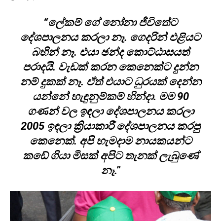
“ලේකම් ගේ නෝනා ජීවිතේට
දේශපාලනය කරලා නෑ. ගෙදරින් එළියට
බහින් නෑ. එයා ඡන්ද කොට්ඨාසයත්
පරාදයි. වැඩක් කරන කෙනෙක්ට දුන්න
නම් දුකක් නෑ. ඒත් එයාට ධුරයක් දෙන්න
යන්නේ හැඳුනුම්කම් හින්දා. මම 90
ගණන් වල ඉඳලා දේශපාලනය කරලා
2005 ඉඳලා ක්‍රියාකාරී දේශපාලනය කරපු
කෙනෙක්. අපි හැමදාම නායකයන්ට
කඩේ ගියා මිසක් අපිට තැනක් ලැබුණේ
නෑ.”