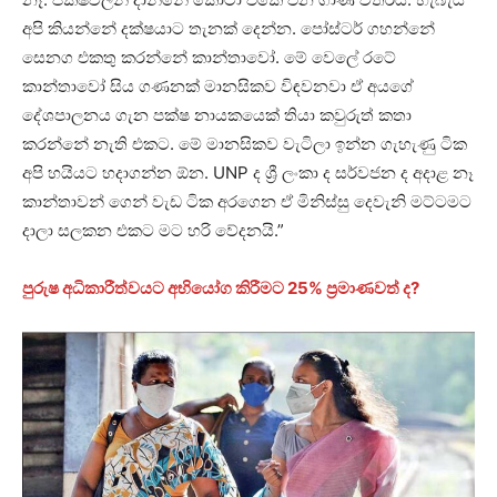
අපි කියන්නේ දක්ෂයාට තැනක් දෙන්න. පෝස්ටර් ගහන්නේ
සෙනග එකතු කරන්නේ කාන්තාවෝ. මේ වෙලේ රටේ
කාන්තාවෝ සිය ගණනක් මානසිකව විඳවනවා ඒ අයගේ
දේශපාලනය ගැන පක්ෂ නායකයෙක් තියා කවුරුත් කතා
කරන්නේ නැති එකට. මේ මානසිකව වැටිලා ඉන්න ගැහැණු ටික
අපි හයියට හදාගන්න ඕන. UNP ද ශ්‍රී ලංකා ද සර්වජන ද අදාළ නෑ
කාන්තාවන් ගෙන් වැඩ ටික අරගෙන ඒ මිනිස්සු දෙවැනි මට්ටමට
දාලා සලකන එකට මට හරි වේදනයි.”
පුරුෂ අධිකාරීත්වයට අභියෝග කිරීමට 25% ප්‍රමාණවත් ද?