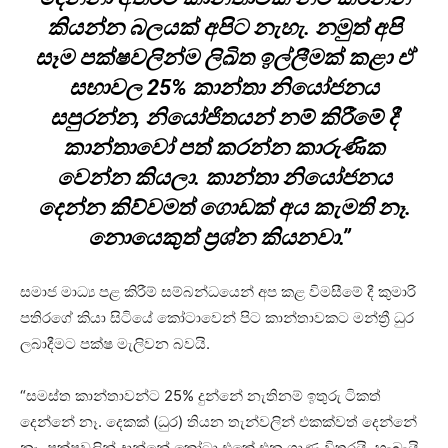
කියන්න බලයක් අපිට නැහැ. නමුත් අපි
සෑම පක්ෂවලින්ම ලිඛිත ඉල්ලීමක් කළා ඒ
සභාවල 25% කාන්තා නියෝජනය
සපුරන්න, නියෝජිතයන් නම් කිරීමේ දී
කාන්තාවෝ පත් කරන්න කාරුණික
වෙන්න කියලා. කාන්තා නියෝජනය
දෙන්න කිව්වමත් ගොඩක් අය කැමති නෑ.
නොයෙකුත් ප්‍රශ්න කියනවා.”
සමාජ මාධ්‍ය පළ කිරීම් සම්බන්ධයෙන් අප කළ විමසීමේ දී කුමාරි
පතිරගේ කියා සිටියේ කෝටාවෙන් පිට කාන්තාවකට මන්ත්‍රී ධුර
ලබාදීමට පක්ෂ මැලිවන බවයි.
“සමස්ත කාන්තාවන්ට 25% දුන්නේ නැතිනම් ඉතුරු ටිකත්
දෙන්නේ නෑ. දෙකක් (ධුර) තියන තැන්වලින් එකක්වත් දෙන්නේ
නෑ. පක්ෂවලින් දාන්නේ කෝටා එකේ එන ගාණ විතරයි. හැබැයි