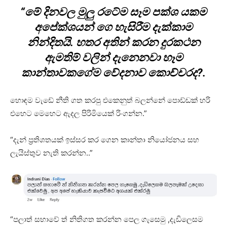
“මේ දිනවල මුලු රටේම සෑම පක්ශ යකම
අපේක්ශයන් ගෙ හැසිරීම දැක්කාම
නින්දිතයි. හතර අතින් කරන දුරකථන
ඇමතිම් වලින් දැනෙනවා හෑම
කාන්තාවකගේම වේදනාව කොච්චරද?.
හොඳම වැඩේ නීති ගත කරපු එකෙනුත් බලන්නේ පොඩ්ඩක් හරි
එහෙට මෙහෙට ඇදල පිරිමියෙක් රිංගන්න.”
“දැන් ප්‍රතිශතයක් ඉස්සර කර ගෙන කාන්තා නියෝජනය සහ
ලැයිස්තුව නැති කරන්න..”
“පලාත් සභාවේ ත් නිතිගත කරන්න පෙල ගැ⁣සෙමු ,දැඩිලෙසම