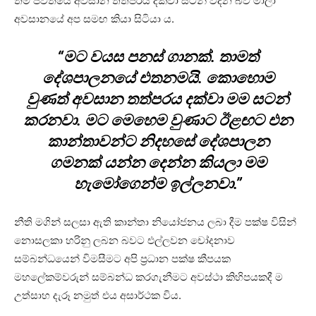
තම ජිවිතයේ අවසාන තත්පරය දක්වා සටන් වදින බව මාලා
අවසානයේ අප සමඟ කියා සිටියා ය.
“මට වයස පනස් ගානක්. තාමත්
දේශපාලනයේ එතනමයි. කොහොම
වුණත් අවසාන තත්පරය දක්වා මම සටන්
කරනවා. මට මෙහෙම වුණාට ඊළඟට එන
කාන්තාවන්ට නිදහසේ දේශපාලන
ගමනක් යන්න දෙන්න කියලා මම
හැමෝගෙන්ම ඉල්ලනවා.”
නීති මගින් සලසා ඇති කාන්තා නියෝජනය ලබා දීම පක්ෂ විසින්
නොසලකා හරිනු ලබන බවට එල්ලවන චෝදනාව
සම්බන්ධයෙන් විමසීමට අපි ප්‍රධාන පක්ෂ කීපයක
මහලේකම්වරුන් සම්බන්ධ කරගැනීමට අවස්ථා කිහිපයකදී ම
උත්සාහ දැරූ නමුත් එය අසාර්ථක විය.