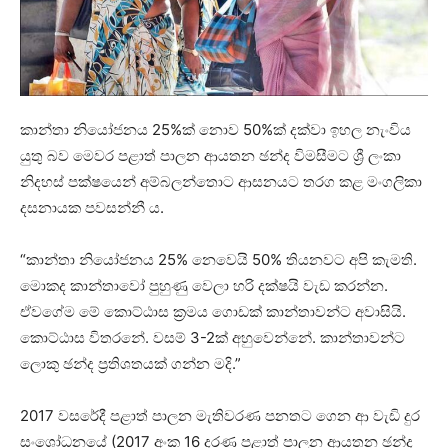
කාන්තා නියෝජනය 25%ක් නොව 50%ක් දක්වා ඉහල නැංවිය
යුතු බව මෙවර පළාත් පාලන ආයතන ඡන්ද විමසීමට ශ්‍රී ලංකා
නිදහස් පක්ෂයෙන් අම්බලන්තොට ආසනයට තරග කළ මංගලිකා
දසනායක පවසන්නී ය.
“කාන්තා නියෝජනය 25% නෙවෙයි 50% තියනවට අපි කැමති.
මොකද කාන්තාවෝ පුහුණු වෙලා හරි දක්ෂයි වැඩ කරන්න.
ඒවගේම මේ කොට්ඨාස ක්‍රමය ගොඩක් කාන්තාවන්ට අවාසියි.
කොට්ඨාස විතරනේ. වසම් 3-2ක් අහුවෙන්නේ. කාන්තාවන්ට
ලොකු ඡන්ද ප්‍රතිශතයක් ගන්න මදි.”
2017 වසරේදී පළාත් පාලන මැතිවරණ පනතට ගෙන ආ වැඩි දුර
සංශෝධනයේ (2017 අංක 16 දරණ පළාත් පාලන ආයතන ඡන්ද