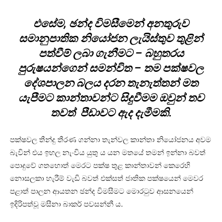
එසේම, ඡන්ද විමසීමෙන් අනතුරුව
සමානුපාතික නියෝජන ලැයිස්තුව තුළින්
පත්වීම් ලබා ගැනීමට – බහුතරය
පුරුෂයන්ගෙන් සමන්විත – තම පක්ෂවල
දේශපාලන බලය දරන තැනැත්තන් මත
යැපීමට කාන්තාවන්ට සිදුවීමම ඔවුන් තව
තවත් පීඩාවට ඇද දැමීමකි.
පක්ෂවල තීන්දු තීරණ ගන්නා තැන්වල කාන්තා නියෝජනය අවම
බැවින් එය ඉහල නැංවිය යුතු ය යන මතයේ තමන් ඉන්නා බවත්
පොදුවේ ගතහොත් මෙරට පක්ෂ තුළ කාන්තාවන් කෙරෙහි
නොසලකා හැරීම් වැඩි බවත් එක්සත් ජාතික පක්ෂයෙන් මෙවර
පළාත් පාලන ආයතන ඡන්ද විමසීමට මොරටුව ආසනයෙන්
ඉදිරිපත්වූ මසීනා බාකර් පවසන්නී ය.