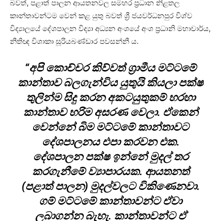
බවත්, පළාත් පාලන ආයතනවල සමහර ප්‍රධාන නිළතල
කාන්තාවන්ටම වෙන් කළ යුතු බවත් ශ්‍රී ජයවර්ධනපුර විශ්ව
විද්‍යාලයේ දේශපාලන විද්‍යා අධ්‍යන අංශයේ අංශ ප්‍රධානි මහාචාර්ය,
නීතිඥ විශාකා සූරියබණ්ඩාර පවසන්නී ය.
“අපි කොච්චර කිව්වත් ග්‍රාමීය මට්ටමේ
කාන්තාව බලගැන්විය යුතුයි කියලා පක්ෂ
තුලින්ම සිදු කරන අකටයුතුකම් හරහා
කාන්තාව හරිම අසරණ වෙලා. ඒකෙන්
වෙන්නේ බිම මට්ටමේ කාන්තාවට
දේශපාලනය එපා කරවන එක.
දේශපාලන පක්ෂ ඉන්නේ මුදල් තර
කරගැනීමේ ව්‍යාපාරයක. ආයතනත්
(පළාත් පාලන) මුදල්වලට විකිණෙනවා.
ගම් මට්ටමේ කාන්තාවන්ට ඒවා
ලබාගන්න බැහැ. කාන්තාවන්ට ඒ