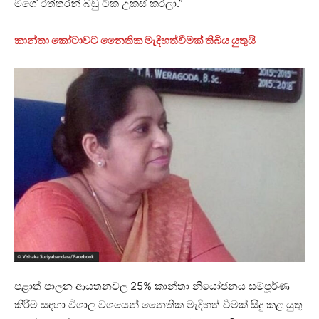
මගේ රත්තරන් බඩු ටික උකස් කරලා.”
කාන්තා කෝටාවට නෛතික මැදිහත්වීමක් තිබිය යුතුයි
පළාත් පාලන ආයතනවල 25% කාන්තා නියෝජනය සම්පූර්ණ
කිරීම සඳහා විශාල වශයෙන් නෛතික මැදිහත් වීමක් සිදු කළ යුතු