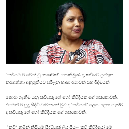
”කවියට ම වෙන් වූ භාෂාවක්” නොතිබුණ ද, කවියට ප්‍රස්තුත
කරගන්නා අනුභූතියට සරිලන භාෂා රටාවක් සහ රිද්මයක්
තොරා ගැනීම යනු කවියකු ගේ හෝ කිවිඳියක ගේ ශක්‍යතාවකි.
එමෙන් ම හුදු සිද්ධි වාචකයක් වුව ද ”කවියක්” ලෙස ගළපා ගැනීම
ද කවියකු ගේ හෝ කිවිඳියක ගේ ශක්‍යතාවකි.
”කවි” නමින් කිසියම් සිද්ධියක් ලිය සියලු කවි කිවිඳියෝ මේ