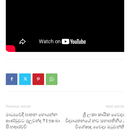
Previous article
Next article
මාධ්‍යවේදී ඝාතන හොයන්න
ශ්‍රී ලංකා කායික වෛද්‍ය
ආණ්ඩුවට පුලුවන්ද ? | ඉෂංඛා
විද්‍යායතනයේ නව සභාපතිනිය ;
සිංහආරච්චි
විශේෂඥ වෛද්‍ය මධුවන්ති