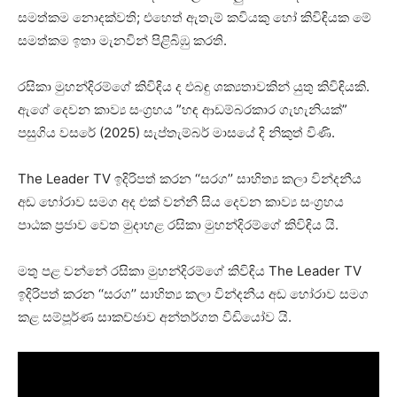
සමත්කම නොදක්වති; එහෙත් ඇතැම් කවියකු හෝ කිවිඳියක මේ
සමත්කම ඉතා මැනවින් පිළිබිඹු කරති.
රසිකා මුහන්දිරම්ගේ කිවිඳිය ද එබඳු ශක්‍යතාවකින් යුතු කිවිඳියකි.
ඇගේ දෙවන කාව්‍ය සංග්‍රහය ”හඳ ආඩම්බරකාර ගැහැනියක්”
පසුගිය වසරේ (2025) සැප්තැම්බර් මාසයේ දි නිකුත් විණි.
The Leader TV ඉදිරිපත් කරන ‘‘සරග’’ සාහිත්‍ය කලා වින්දනීය
අඩ හෝරාව සමග අද එක් වන්නී සිය දෙවන කාව්‍ය සංග්‍රහය
පාඨක ප්‍රජාව වෙත මුදාහළ රසිකා මුහන්දිරම්ගේ කිවිඳිය යි.
මතු පළ වන්නේ රසිකා මුහන්දිරම්ගේ කිවිඳිය The Leader TV
ඉදිරිපත් කරන ‘‘සරග’’ සාහිත්‍ය කලා වින්දනීය අඩ හෝරාව සමග
කළ සම්පූර්ණ සාකච්ඡාව අන්තර්ගත වීඩියෝව යි.