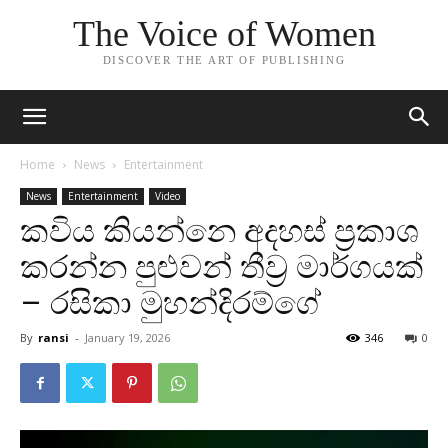
The Voice of Women
DISCOVER THE ART OF PUBLISHING
Home
News
Entertainment
News
Entertainment
Video
කවිය කියන්නෙ අදහස් ප්‍රකාශ
කරන්න පුළුවන් තීව්‍ර මාර්ගයක්
– රසිකා මුහන්දිරම්ගේ
By
ransi
-
January 19, 2026
346
0