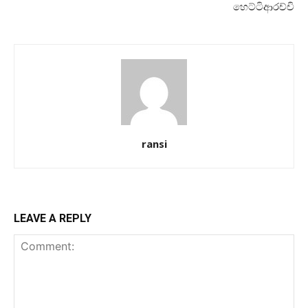
හෙට්ටිආරච්චි
ransi
LEAVE A REPLY