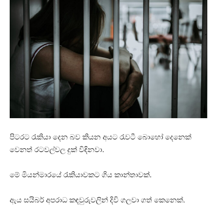
පිටරට රැකියා දෙන බව කියන අයට රැවටී බොහෝ දෙනෙක්
වෙනත් රටවල්වල දුක් විඳිනවා.
මේ මියන්මාරයේ රැකියාවකට ගිය කාන්තාවක්.
ඇය සයිබර් අපරාධ කඳවුරුවලින් දිවි ගලවා ගත් කෙනෙක්.