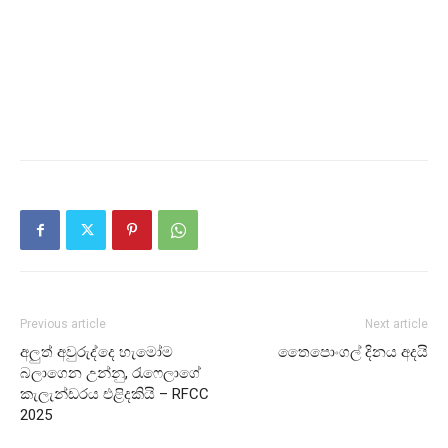
Previous article
Next article
අලුත් අවුරුද්දෙ හැමෝම
තෛපොංගල් දිනය අදයි
බලාගෙන උන්නු, රැෆෙලාගේ
කැලැන්ඩරය එළිදකියි – RFCC
2025