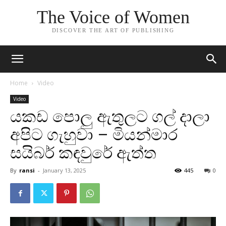
The Voice of Women
DISCOVER THE ART OF PUBLISHING
Home
Video
Video
යකඩ පොලු ඇතුලට ගල් දාලා
අපිට ගැහුවා – මියන්මාර
සයිබර් කඳවුරේ ඇත්ත
By
ransi
-
January 13, 2025
445
0