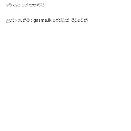
මේ ඇය ගේ කතාවයි.
උපුටා ගැනීම : gasma.lk ෆේස්බුක් පිටුවෙනි