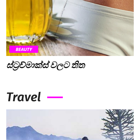
BEAUTY
ස්ට්‍රච්මාක්ස් වලට තිත
Travel