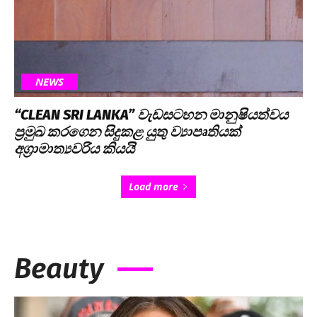
NEWS
“CLEAN SRI LANKA” වැඩසටහන මානුෂියත්වය
ප්‍රමුඛ කරගෙන සිදුකළ යුතු ව්‍යාපෘතියක්
අග්‍රාමාත්‍යවරිය කියයි
Load more
Beauty