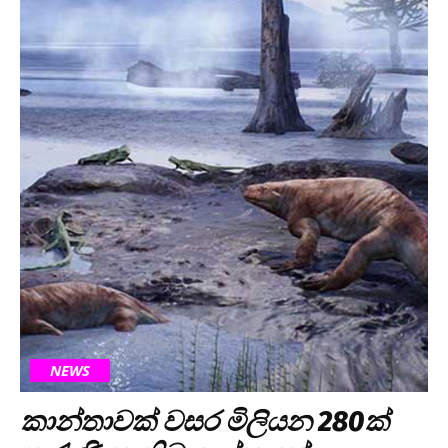
NEWS
කාන්තාවක් වසර මිලියන 280ක්