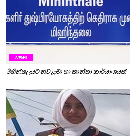
NEWS
මිහින්තලයට නව ළමා හා කාන්තා කාර්යාංශයක්