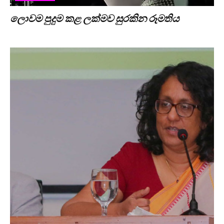
ලොවම පුදුම කළ ලක්මව සුරකින රූමතිය