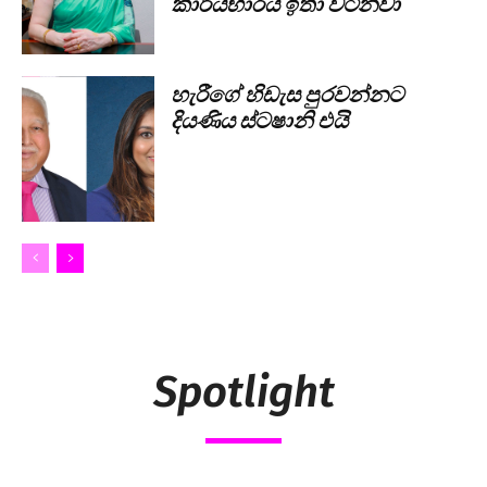
කාර්යභාරය ඉතා වටිනවා
හැරීගේ හිඩැස පුරවන්නට
දියණිය ස්ටෂානි එයි
Spotlight