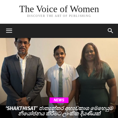
The Voice of Women
DISCOVER THE ART OF PUBLISHING
NEWS
‘SHAKTHISAT’ ජාත්‍යන්තර අභ්‍යවකාශ මෙහෙයුම
නියෝජනය කිරීමට ලාංකික දියණියක්