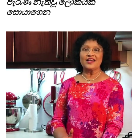
පැරැණි නැතිවූ ලෝකයක්
සොයාගෙන