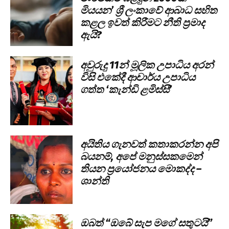
මියයන’ ශ්‍රී ලංකාවේ ආබාධ සහිත
කළල ඉවත් කිරීමට නීති ප්‍රමාද
ඇයි?
අවුරුදු 11න් මූලික උපාධිය අරන්
විසි එකේදී ආචාර්ය උපාධිය
ගත්ත ‘කැන්ඩි ළමිස්සී’
අයිතිය ගැනවත් කතාකරන්න අපි
බයනම්, අපේ මනුස්සකමෙන්
තියන ප්‍රයෝජනය මොකද්ද –
ශාන්ති
ඔබත් “ඔබේ සැප මගේ සතුටයි”