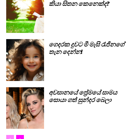
කියා සිතන කෙනෙක්ද?
ගෙදරක දුවට මී මැසි රැජිනගේ
තැන දෙන්න!
අවසානයේ ප්‍රේමයේ සාමය
සොයා ගත් සුන්දර බෙලා