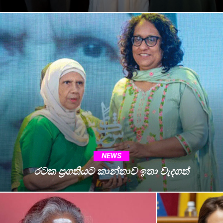
NEWS
රටක ප්‍රගතියට කාන්තාව ඉතා වැදගත්