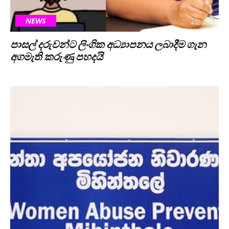
NEWS
පාසල් දරුවන්ට ලිංගික අධ්‍යාපනය ලබාදීම ගැන
අගමැති කරුණු පහදයි