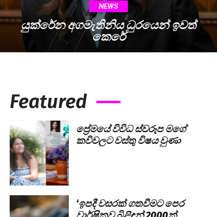
NEWS
යුක්රේන අගමැතිනිය ධුරයෙන් ඉවත්
කෙරේ
Featured
ප්‍රේමයේ විවිධ ස්වරූප මගේ
කවිවලට වස්තු විෂය වුණා
‘ඉපදී වසරක් ගතවීමට පෙර
වාර්ෂිකව බිළිඳුන් 2000ක්