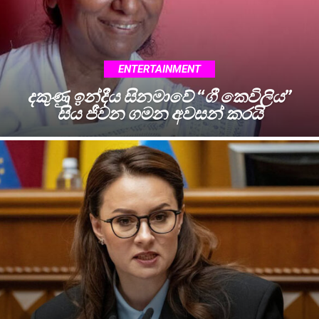
ENTERTAINMENT
දකුණු ඉන්දීය සිනමාවේ “ගී කෙවිලිය”
සිය ජීවන ගමන අවසන් කරයි