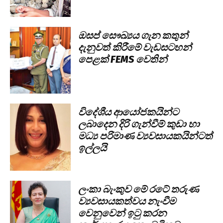
ඔසප් සෞඛ්‍යය ගැන කතුන්
දැනුවත් කිරීමේ වැඩසටහන්
පෙළක් FEMS වෙතින්
විදේශීය ආයෝජකයින්ට
ලබාදෙන දිරි ගැන්වීම් කුඩා හා
මධ්‍ය පරිමාණ ව්‍යවසායකයින්ටත්
ඉල්ලයි
ලංකා බැංකුව මේ රටේ තරුණ
ව්‍යවසායකත්වය නැංවීම
වෙනුවෙන් ඉටු කරන