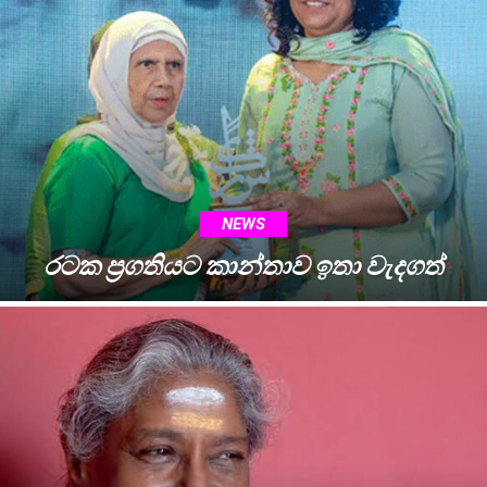
NEWS
රටක ප්‍රගතියට කාන්තාව ඉතා වැදගත්