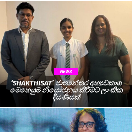
NEWS
‘SHAKTHISAT’ ජාත්‍යන්තර අභ්‍යවකාශ
මෙහෙයුම නියෝජනය කිරීමට ලාංකික
දියණියක්