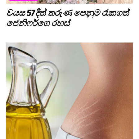
වයස 57දීත් තරුණ පෙනුම රැකගත්
ජෙනිෆර්ගෙ රහස්