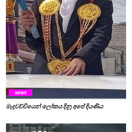
NEWS
මැදවච්චියෙන් ලෝකය දිනූ අපේ දියණිය