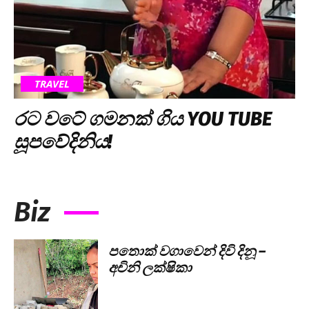
TRAVEL
රට වටේ ගමනක් ගිය YOU TUBE
සූපවේදිනිය!
Biz
පතොක් වගාවෙන් දිවි දිනූ –
අචිනි ලක්ෂිකා