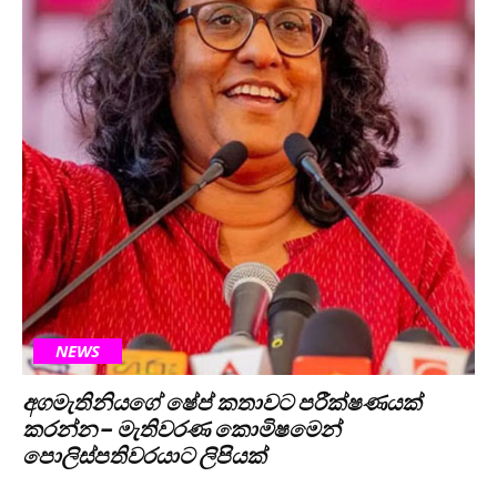
NEWS
අගමැතිනියගේ ෂේප් කතාවට පරීක්ෂණයක්
කරන්න – මැතිවරණ කොමිෂමෙන්
පොලිස්පතිවරයාට ලිපියක්