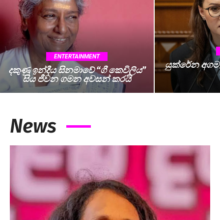
ENTERTAINMENT
යුක්රේන අගමැ
දකුණු ඉන්දීය සිනමාවේ “ගී කෙවිලිය”
සිය ජීවන ගමන අවසන් කරයි
News