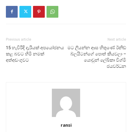
Previous article
Next article
15 හැවිරිදි දැරියක් අපයෝජනය
මට ලියන්න ආස හිතුණේ ඊනිඩ්
කළ බවට හිමි නමක්
බ්ලයිටන්ගේ පොත් කියවලා –
අත්අඩංගුවට
යොවුන් ලේඛිකා විශ්මි
ජයවර්ධන
ransi