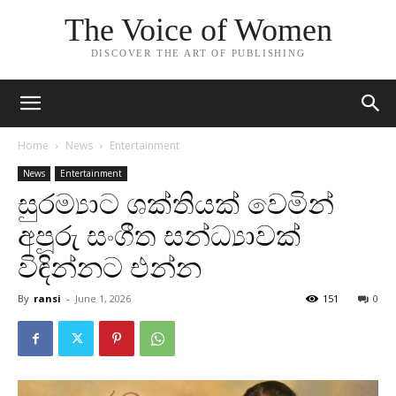
The Voice of Women
DISCOVER THE ART OF PUBLISHING
Home
News
Entertainment
News
Entertainment
සුරම්‍යාට ශක්තියක් වෙමින්
අපූරු සංගීත සන්ධ්‍යාවක්
විඳින්නට එන්න
By
ransi
-
June 1, 2026
151
0