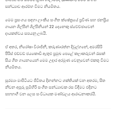
සන්ධ්‍යාව ආරම්භ වීමට නියමිතය.
මෙම ප්‍රසංගය සඳහා ලාංකීය සංගීත ක්ෂේත්‍රයේ ප්‍රවීණ සහ ජනප්‍රිය
ගායන ශිල්පීන් ශිල්පිනියන් 22 දෙනෙකු ස්වේච්ඡාවෙන්
දායකත්වය සපයනු ලබයි.
ඒ අතර, නිරෝෂා විරාජිනී, කරුණාරත්න දිවුල්ගනේ, අමරසිරි
පීරිස් එඩ්වඩ් ජයකොඩි ඇතුළු ප්‍රමුඛ පෙළේ කලාකරුවන් රැසක්
සිය ගීත ගායනයෙන් මෙම උදාර අරමුණ වෙනුවෙන් එකතු වීමට
නියමිතය.
සුරම්‍යා මාපිටියට ජීවිතය දිනන්නට ශක්තියක් වන අතරම, සිත
නිවන අපූරු සුමිහිරි සංගීත සන්ධ්‍යාවක රස විඳීමට එදිනට
සහභාගී වන ලෙස සංවිධායක මණ්ඩලය ආරාධනාකරයි.