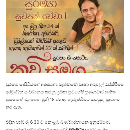
සුරම්‍යා මාපිටියගේ අත්‍යවශ්‍ය සැත්කමක් සඳහා අරමුදල් රැස්කිරීමේ
අරමුණින් සංවිධානය කරනු ලබන සුවිශේෂී පුණ්‍යාධාර සංගීත
ප්‍රසංගයක් එළඹෙන ජූනි 18 වනදා පැවැත්වීමට කටයුතු සූදානම්
කර ඇත.
එදින පස්වරු 6.30 ට කොළඹ බණ්ඩාරනායක අනුස්මරණ
ජාත්‍යන්තර සම්මන්ත්‍රණ ශාලාවේදී (BMICH) මෙම සංගීත