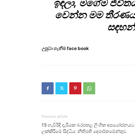
ඉඳලා, මගේම ජීවිත
වෙන්න මම තීරණය 
සඳහන්
උපුටා ගැනීම face book
Previous article
15 හැවිරිදි දැරියක බරපතළ ලිංගික අපයෝජනයට
ලක්කිරීමේ සිද්ධිය: නීතිපති දෙපාර්තමේන්තුව