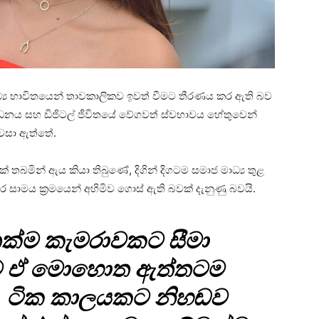
ජ මාධ්‍ය භාවිතයෙන් තාවකාලිකව ඉවත් වීමට තීරණය කර ඇති බව
 පීඩනය සහ ඩිජිටල් ජීවිතයේ වේගවත් ස්වභාවය හේතුවෙන්
වසා ඇත්තේ.
 තබමින් ඇය කියා තිබුණේ, දිගින් දිගටම සමාජ මාධ්‍ය තුළ
ර සාමය ක්‍රමයෙන් අහිමිව ගොස් ඇති බවක් දැනුණු බවයි.
්ම කැමරාවකට සීමා
ට ඒ මොහොත ඇත්තටම
ේ. ටික කාලයකට නිහඬව