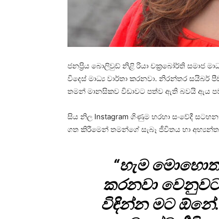
ජනප්‍රිය බොලිවුඩ් නිළි රියා චක්‍රබෝර්ති සමා
විදෙස් මාධ්‍ය වාර්තා කරනවා. නිරන්තර සයිබර්
තමන් මානසිකව විඩාවට පත්ව ඇති බවයි ඇය ප
සිය නිල Instagram ගිණුම හරහා සංවේදී සටහනක්
ගත කිරීමෙන් තමන්ගේ සැබෑ ජීවිතය හා අභ්‍යන්ත
“හැම මොහොතක
කරනවා වෙනුව
විඳින්න මට ඕන