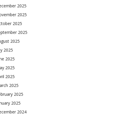
ecember 2025
ovember 2025
ctober 2025
eptember 2025
ugust 2025
ly 2025
une 2025
ay 2025
ril 2025
arch 2025
ebruary 2025
nuary 2025
ecember 2024