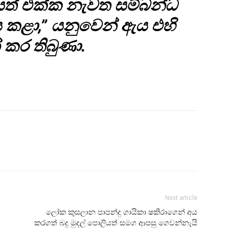
යත් එක්ක නැවත සම්බන්ධ
කළා,” යනුවෙන් ඇය එහි
 කර තිබුණා.
Next article
ලෝක කුසලාන පාපන්දු ගායිකා ෂකිරාගෙන් අය
කරගත් බදු මුදල් පොලියත් සමග ආපසු ගෙවන්නැයි