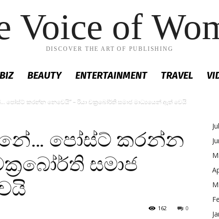
e Voice of Wo
DISCOVER THE ART OF PUBLISHING
BIZ
BEAUTY
ENTERTAINMENT
TRAVEL
VI
ේ… පෝස්ට් කරන්න නෙවෙයි” – රියා චක්‍රබෝර්ති සමාජ මාධ්‍යයෙන් ඈත් වෙයි
Ju
න ඕනේ… පෝස්ට් කරන්න
J
M
ක්‍රබෝර්ති සමාජ
Ap
ෙයි
M
F
162
0
Ja