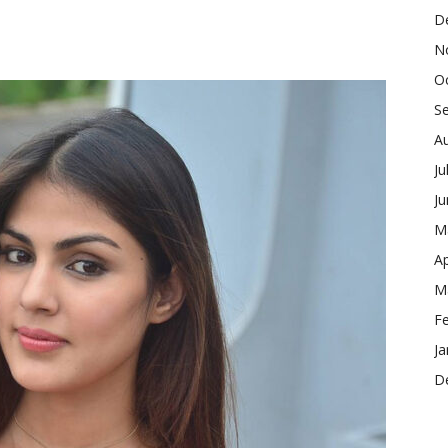
D
N
O
S
A
Ju
J
M
Ap
M
F
Ja
D