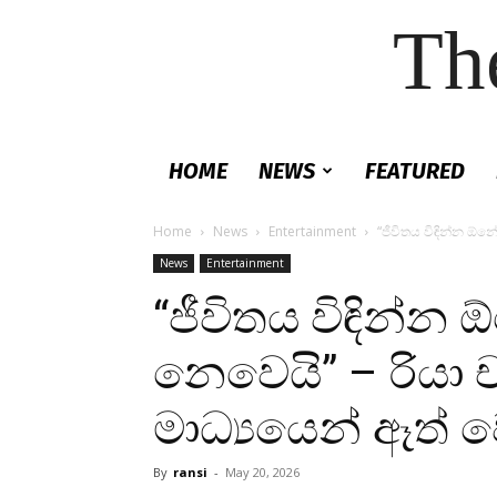
Th
HOME
NEWS
FEATURED
Home
News
Entertainment
“ජීවිතය විඳින්න ඕන
News
Entertainment
“ජීවිතය විඳින්
නෙවෙයි” – රියා ච
මාධ්‍යයෙන් ඈත් ව
By
ransi
-
May 20, 2026