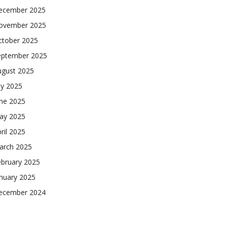
ecember 2025
ovember 2025
ctober 2025
eptember 2025
ugust 2025
ly 2025
une 2025
ay 2025
ril 2025
arch 2025
ebruary 2025
nuary 2025
ecember 2024