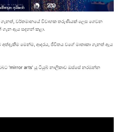
රය ගැනත්, වර්තමානයේ විවාහක තරුණියක් ලෙස ගෙවන
ුත් ගැන ඇය සදහන් කළා.
්ව අත්දැකීම මෙන්ම, ආදරය, ජීවිතය වගේ මාතෘකා ගැනත් ඇය
ඔබට ‘mirror arts’ යූ ටියුබ් නාලිකාව ඔස්සේ නරඹන්න