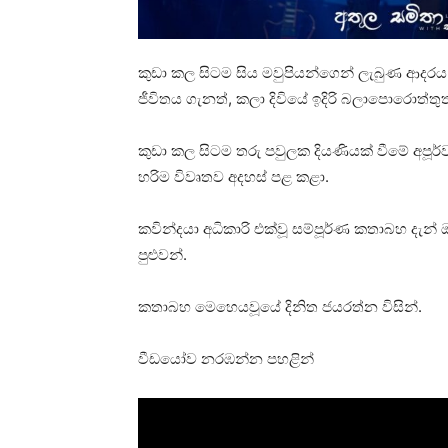
කුඩා කල සිටම සිය මවුපියන්ගෙන් ලැබුණ ආද
ජීවිතය ගැනත්, කලා දිවියේ ඉදිරි බලාපොරොත්ත
කුඩා කල සිටම තරු පවුලක දියණියක් වීමේ අපූර
හරිම විවෘතව අදහස් පළ කළා.
කවින්දයා අධිකාරි එක්වූ සම්පූර්ණ කතාබහ දැන් 
පුළුවන්.
කතාබහ මෙහෙයවූයේ දිනිත ජයරත්න විසින්.
වීඩයෝව නරඹන්න පහළින්