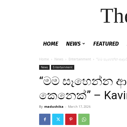
Th
HOME
NEWS
FEATURED
Home
News
Entertainment
“මම සෑහෙන්න ආදරේ
News
Entertainment
“මම සෑහෙන්න ආ
කෙනෙක්” – Kavin
By
madushika
-
March 17, 2026