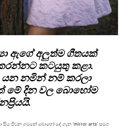
‍යා ඇගේ අලුත්ම ගීතයක්
් කරන්නට කටයුතු කළා.
 යන නමින් නම් කරලා
ත් මේ දින වල බොහෝම
ප්‍රියයි.
‍යා සිය ජීවන ගමනේ බොහෝ දේ ගැන ‘mirror arts’ සමග