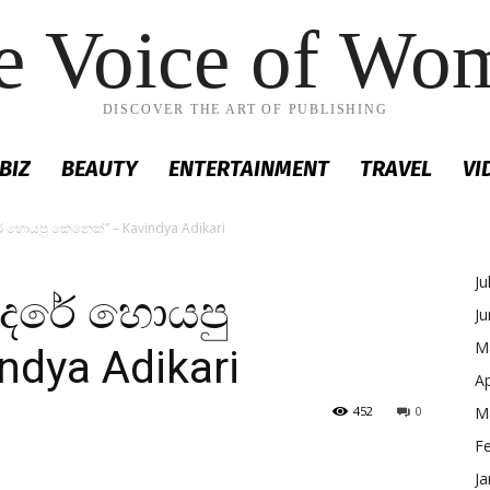
e Voice of Wo
DISCOVER THE ART OF PUBLISHING
BIZ
BEAUTY
ENTERTAINMENT
TRAVEL
VI
 හොයපු කෙනෙක්” – Kavindya Adikari
Ju
දරේ හොයපු
J
M
dya Adikari
Ap
452
0
M
F
Ja