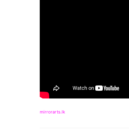
mirrorarts.lk