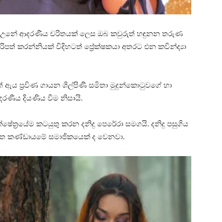
ක් උනේ ආදරණීය චරිතයක් ලෙස ඔබ කවුරුත් හඳුනන තරුණ
ිපත් කරන්නියක් විදිහටත් ප්‍රේක්ෂකයා අතරට එන කවින්ද්‍යා
ේ ඇය ප්‍රවිණ ගායන ශිල්පිණී සමිතා මුදුන්කොටුවගේ හා
දරණීය දියණිය වීම නිසායි.
ක්ෂේත්‍රයේම කටයුතු කරන දනිදු පෙරේරා සමගයි. දනිදු පසුගිය
ංගීත කණ්ඩායමේ සමාජිකයෙක් ද වෙනවා.