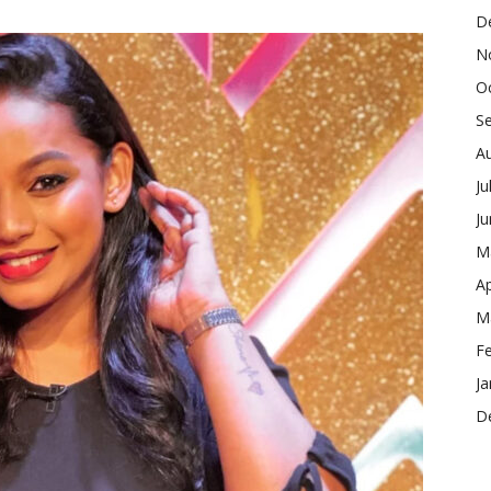
D
N
O
S
A
Ju
J
M
Ap
M
F
Ja
D