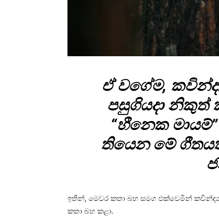
ඒ වගේම, කවින්ද්
පසුගියදා නිකුත
“හීනෙක මායම්”
තියෙන මේ ගීතය
ජන
ඉතින්, මෙවර කතා බහ සමග එක්වෙමින් කවින්ද්
කතා බහ කළා.