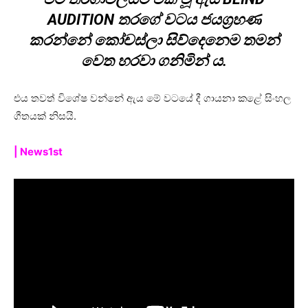
AUDITION තරගේ වටය ජයග්‍රහණ
කරන්නේ කෝචස්ලා සිව්දෙනෙම තමන්
වෙත හරවා ගනිමින් ය.
එය තවත් විශේෂ වන්නේ ඇය මේ වටයේ දී ගායනා කළේ සිංහල
ගීතයක් නිසයි.
| News1st