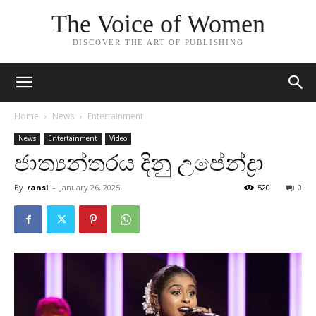
The Voice of Women
DISCOVER THE ART OF PUBLISHING
Home
News
Entertainment
News
Entertainment
Video
ජාත්‍යන්තරය දිනු උපේන්ද්‍රා
By
ransi
-
January 26, 2025
520
0