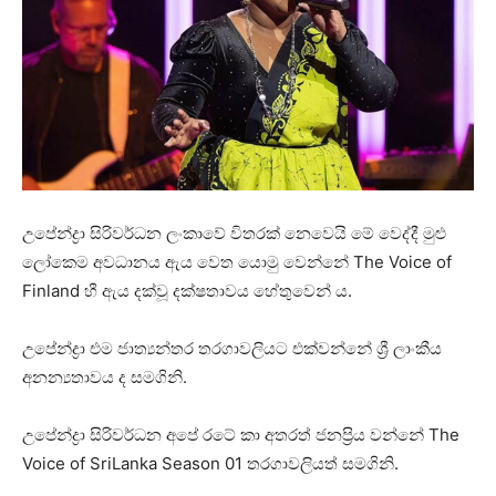
උපේන්ද්‍රා සිරිවර්ධන ලංකාවේ විතරක් නෙවෙයි මේ වෙද්දී මුළු
ලෝකෙම අවධානය ඇය වෙත යොමු වෙන්නේ The Voice of
Finland හී ඇය දක්වූ දක්ෂතාවය හේතුවෙන් ය.
උපේන්ද්‍රා එම ජාත්‍යන්තර තරගාවලියට එක්වන්නේ ශ්‍රී ලාංකීය
අනන්‍යතාවය ද සමගිනි.
උපේන්ද්‍රා සිරිවර්ධන අපේ රටේ කා අතරත් ජනප්‍රිය වන්නේ The
Voice of SriLanka Season 01 තරගාවලියත් සමගිනි.