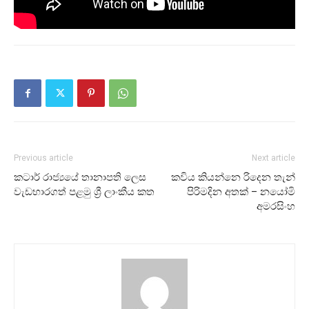
Previous article
Next article
කටාර් රාජ්‍යයේ තානාපති ලෙස
කවිය කියන්නෙ රිදෙන තැන්
වැඩභාරගත් පළමු ශ්‍රී ලාංකීය කත
පිරිමදින අතක් – නයෝමි
අමරසිංහ