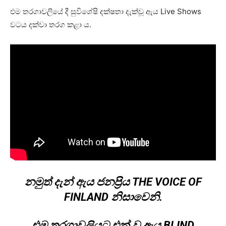
එම තරගාවලියේ දී සුවිශේෂි දක්ෂතා දැක්වූ ඇය Live Shows
වටය දක්වා තරග කළා ය.
නමුත් දැන් ඇය ජනප්‍රිය THE VOICE OF
FINLAND නිසාවෙනි.
එම තරගාවලියට එක් වූ ඇය BLIND