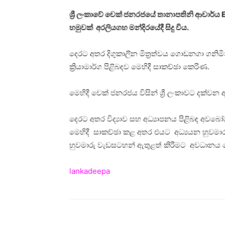
ශ්‍රී ලංකාවේ චෙක් ජනරජයේ තානාපතිනි ආචාර්ය El
හමුවක් අරලියගහ මන්දිරයේදී සිදු විය.
දෙරට අතර දිගුකාලීන මිත්‍රත්වය ගොඩනගා ගනිමින
ක්‍රියාමාර්ග පිළිබඳව මෙහිදී සාකච්ඡා කෙරිණ.
මෙහිදී චෙක් ජනරජය විසින් ශ්‍රී ලංකාවට දක්ව
දෙරට අතර විද්‍යාව සහ අධ්‍යාපනය පිළිබඳ අවබෝධ
මෙහිදී සාකච්ඡා කළ අතර එයට අධ්‍යයන හුවම
හුවමාරු වැඩසටහන් ඇතුළත් කිරීමට අවධානය 
lankadeepa