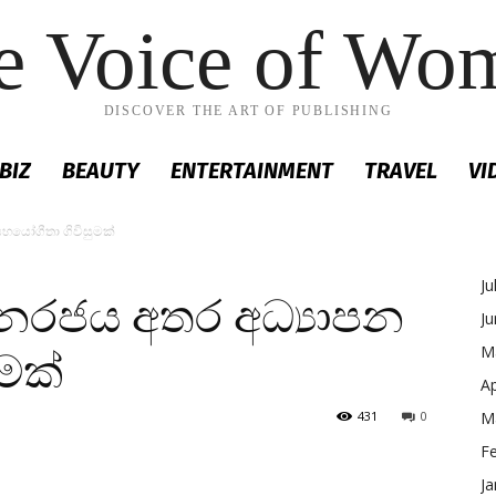
e Voice of Wo
DISCOVER THE ART OF PUBLISHING
BIZ
BEAUTY
ENTERTAINMENT
TRAVEL
VI
හයෝගීතා ගිවිසුමක්
Ju
නරජය අතර අධ්‍යාපන
J
M
මක්
Ap
431
0
M
F
Ja