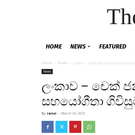
Th
HOME
NEWS
FEATURED
Home
News
ලංකාව – චෙක් ජනරජය අතර අධ්‍යාපන ස
News
ලංකාව – චෙක් ජ
සහයෝගීතා ගිවිසු
By
ransi
-
March 26, 2025