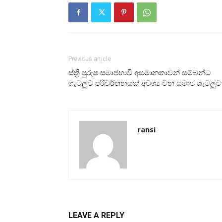
Previous article
ස්ත්‍රී පුරුෂ සමාජභාවී අසමානතාවන් සම්බන්ධ
ගැටලුව පරිවර්තනයක් අවශ්‍ය වන සමාජ ගැටලුව
ransi
LEAVE A REPLY