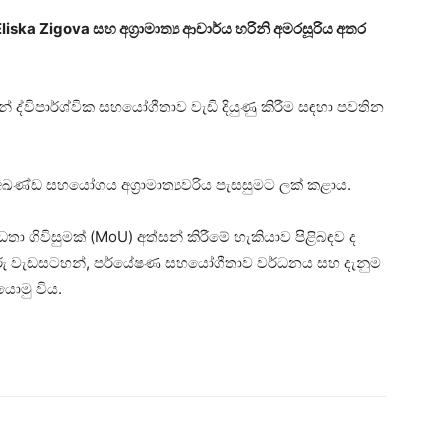
iska Zigova සහ අග්‍රාමාත්‍ය ආචාර්ය හරිනි අමරසූරිය අතර
් ද්විපාර්ශ්වික සහයෝගීතාව වැඩි දියුණු කිරීම සඳහා පවතින
න අඛණ්ඩ සහයෝගය අග්‍රාමාත්‍යවරිය පැසසුමට ලක් කළාය.
තා ගිවිසුමක් (MoU) අත්සන් කිරීමේ හැකියාව පිළිබඳව ද
ාරු වැඩසටහන්, පර්යේෂණ සහයෝගීතාව වර්ධනය සහ දැනුම
යොමු විය.