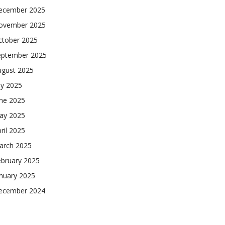
ecember 2025
ovember 2025
ctober 2025
eptember 2025
ugust 2025
ly 2025
une 2025
ay 2025
ril 2025
arch 2025
ebruary 2025
nuary 2025
ecember 2024