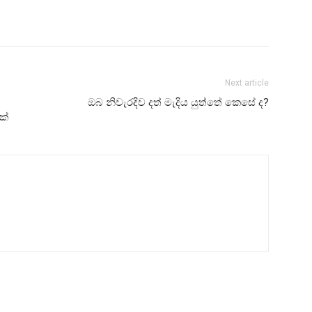
Next article
ඔබ නිවැරදිව දත් මැදිය යුත්තේ කෙසේ ද?
ක්