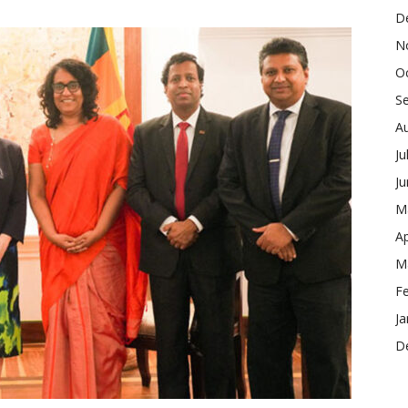
D
N
O
S
A
Ju
J
M
Ap
M
F
Ja
D