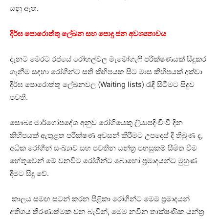
යනු ඇත.
දීර්ඝ පොරොත්තු ලේඛන සහ පොදු ජන අවශ්‍යතාවය
දැනට මෙරට රජයේ රෝහල්වල මැමෝගැෆි පරීක්ෂණයක් සිදුකර
ගැනීම සඳහා රෝගීන්ට සති කිහිපයක සිට මාස කිහිපයක් දක්වා
දීර්ඝ පොරොත්තු ලේඛනවල (Waiting lists) රැඳී සිටීමට සිදුව
පවතී.
සෞඛ්‍ය මාර්ගෝපදේශ අනුව රෝගියෙකු ලියාපදිංචි වී දින
කිහිපයක් ඇතුළත පරීක්ෂණ අවසන් කිරීමට උපදෙස් දී තිබුණ ද,
අධික රෝගීන් සංඛ්‍යාව සහ පවතින යන්ත්‍ර පහසුකම් සීමිත වීම
හේතුවෙන් මේ වනවිට රෝගීන්ට බොහෝ ප්‍රමාදයන්ට මුහුණ
දීමට සිදු වේ.
කාලය සමඟ සටන් කරන පිළිකා රෝගීන්ට මෙම ප්‍රමාදයන්
අතිශය තීරණාත්මක වන බැවින්, මෙම නවීන තාක්ෂණික යන්ත්‍ර