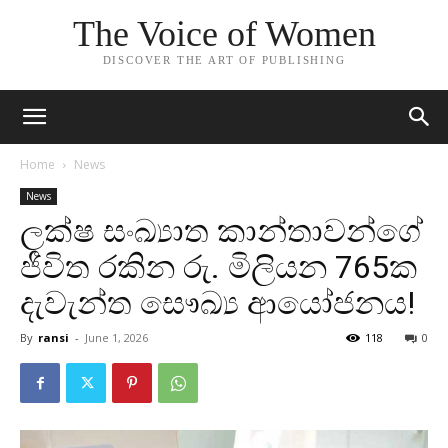
The Voice of Women
DISCOVER THE ART OF PUBLISHING
Home
News
News
ලක්ෂ සංඛ්‍යාත කාන්තාවන්ගේ
ජීවිත රකින රු. මිලියන 765ක
දැවැන්ත සෞඛ්‍ය ආයෝජනය!
By
ransi
-
June 1, 2026
118
0