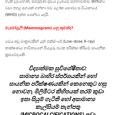
හැකි වුවහොත්, සම්පූර්ණ සුවය ලැබීමේ සම්භාවිතාව 90%කට
වඩා ඉහළ අගයක් ගන්නා බව ලෝක සෞඛ්‍ය සංවිධානයේ
(WHO) දත්ත පෙන්වා දෙයි.
මැමෝග්‍රැෆි (Mammogram) යනු කුමක්ද?
මෙය අඩු මාත්‍රාවකින් යුත් එක්ස්-රේ (Low-dose X-ray)
තාක්ෂණය භාවිතයෙන් පියයුරු පටක පරීක්ෂා කිරීමේ සායනික
ක්‍රමවේදයකි.
විද්‍යාත්මක සුවිශේෂීතාව:
සාමාන්‍ය බාහිර ස්පර්ශයකින් හෝ
සායනික පරීක්ෂණයකින් කෙනෙකුට හසු
නොවන, මිලිමීටර කිහිපයක් තරම් කුඩා
ඉතා සියුම් ගැටිති හෝ අසාමාන්‍ය
කැල්සියම් තැන්පතු
(MICROCALCIFICATIONS) පවා