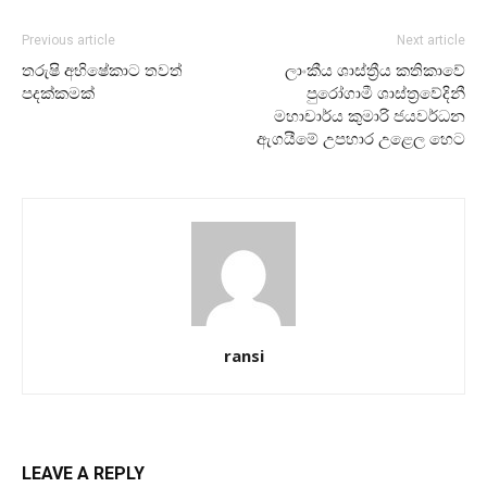
Previous article
Next article
තරුෂි අභිෂේකාට තවත්
ලාංකීය ශාස්ත්‍රීය කතිකාවේ
පදක්කමක්
පුරෝගාමී ශාස්ත්‍රවේදිනී
මහාචාර්ය කුමාරි ජයවර්ධන
ඇගයීමේ උපහාර උළෙල හෙට
ransi
LEAVE A REPLY