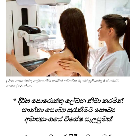
| දීර්ඝ පොරොත්තු ලේඛන නිමා කරමින් අතිනවීන මැමෝග්‍රැෆි යන්ත්‍ර 5ක් මෙරට
රෝහල් පද්ධතියට
* දීර්ඝ පොරොත්තු ලේඛන නිමා කරමින්
කාන්තා සෞඛ්‍ය සුරැකීමට සෞඛ්‍ය
අමාත්‍යාංශයේ විශේෂ සැලසුමක්