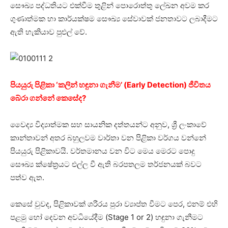
සෞඛ්‍ය පද්ධතියට එක්වීම තුළින් පොරොත්තු ලේඛන අවම කර
ගුණාත්මක හා කාර්යක්ෂම සෞඛ්‍ය සේවාවක් ජනතාවට ලබාදීමට
ඇති හැකියාව පුළුල් වේ.
පියයුරු පිළිකා ‘කලින් හඳුනා ගැනීම’ (Early Detection) ජීවිතය
බේරා ගන්නේ කෙසේද?
වෛද්‍ය විද්‍යාත්මක සහ සායනික දත්තයන්ට අනුව, ශ්‍රී ලංකාවේ
කාන්තාවන් අතර බහුලවම වාර්තා වන පිළිකා වර්ගය වන්නේ
පියයුරු පිළිකාවයි. වර්තමානය වන විට මෙය මෙරට පොදු
සෞඛ්‍ය ක්ෂේත්‍රයට එල්ල වී ඇති බරපතලම තර්ජනයක් බවට
පත්ව ඇත.
කෙසේ වුවද, පිළිකාවක් ශරීරය පුරා ව්‍යාප්ත වීමට පෙර, එනම් එහි
පළමු හෝ දෙවන අවධියේදීම (Stage 1 or 2) හඳුනා ගැනීමට