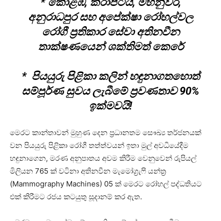
* කොළඹ, කරාපිටිය, මහනුවර,
අනුරාධපුර සහ අපේක්ෂා රෝහල්වල
රෝගී ප්‍රතිකාර සේවා අතිනවීන
තාක්ෂණයෙන් ශක්තිමත් කෙරේ
* පියයුරු පිළිකා කලින් හඳුනාගතහොත්
සම්පූර්ණ සුවය ලැබීමේ ප්‍රවණතාව 90%
ඉක්මවයි!
මෙරට කාන්තාවන් මුහුණ දෙන ප්‍රධානතම සෞඛ්‍ය තර්ජනයක්
වන පියයුරු පිළිකා රෝගී තත්ත්වයන් ඉතා මුල් අවධියේදීම
හඳුනාගෙන, මරණ අනුපාතය අවම කිරීම වෙනුවෙන් රුපියල්
මිලියන 765 ක් වටිනා අතිනවීන මැමෝග්‍රැෆි යන්ත්‍ර
(Mammography Machines) 05 ක් මෙරට රෝහල් පද්ධතියට
එක් කිරීමට රජය කටයුතු සූදානම් කර ඇත.