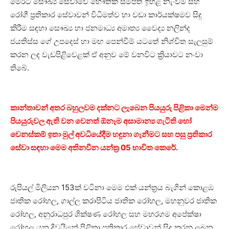
මෙරට සෞඛ්‍ය සේවාවේ භෞතික සම්පත් ඉහළ නැංවීම සහ
රෝගී ප්‍රතිකාර සේවාවන් විධිමත්ව හා වඩා කාර්යක්ෂමව සිදු
කිරීම සඳහා සෞඛ්‍ය හා ජනමාධ්‍ය අමාත්‍ය වෛද්‍ය නලින්ද
ජයතිස්ස ගේ උපදෙස් හා මඟ පෙන්වීම් යටතේ නිශ්චිත සැලසුම්
කරන ලද වැඩපිළිවෙළක් ඒ අනුව මේ වනවිට ක්‍රියාවට නංවා
තිබේ.
කාන්තාවන් අතර බහුලවම දක්නට ලැබෙන පියයුරු පිළිකා මෙන්ම
පියයුරුවල ඇති වන වෙනත් ඕනෑම අසාමාන්‍ය ගැටිති හෝ
වෙනස්කම් ඉතා මුල් අවධියේදීම හඳුනා ගැනීමට සහ පසු ප්‍රතිකාර
සේවා සඳහා මෙම අතිනවීන යන්ත්‍ර 05 භාවිත කෙරේ.
රුපියල් මිලියන 153ක් වටිනා මෙම එක් යන්ත්‍රය බැගින් කොළඹ
ජාතික රෝහල, ගාල්ල කරාපිටිය ජාතික රෝහල, මහනුවර ජාතික
රෝහල, අනුරාධපුර ශික්ෂණ රෝහල සහ මහරගම අපේක්ෂා
රෝහල යන දිවයිනේ පිළිකා ප්‍රතිකාර සේවාවන් සිදු කරනු ලබන