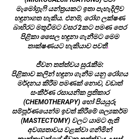
මැමෝග්‍රැෆි යන්ත්‍රයකට ඉතා පැහැදිලිව
හඳුනාගත හැකිය. එනම්, රෝග ලක්ෂණ
බාහිරට මතුවීමට වසර 2කට පමණ පෙර
පිළිකා සෛල හඳුනා ගැනීමට මෙම
තාක්ෂණයට හැකියාව පවතී
.
ජීවන තත්ත්වය සුරැකීම:
පිළිකාව කලින් හඳුනා ගැනීම යනු රෝගය
මර්දනය කිරීම පමණක් නොව, වඩාත්
සංකීර්ණ රසායනික ප්‍රතිකාර
(CHEMOTHERAPY) හෝ පියයුරු
සම්පූර්ණයෙන්ම ඉවත් කිරීමේ ශල්‍යකර්ම
(MASTECTOMY) වලට යාමට ඇති
අවශ්‍යතාවය වළක්වා ගනිමින්