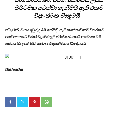
කාන්තාවන්ගේ ජීවන තත්ත්වය උසස්
මට්ටමක පවත්වා ගැනීමට ඇති එකම
විද්‍යාත්මක විසඳුමයි.
එබැවින්, වයස අවුරුදු 40 ඉක්මවූ සෑම කාන්තාවකම වසරකට
හෝ දෙකකට වරක් මැමෝග්‍රැෆි පරීක්ෂණයකට භාජනය වීම
අතිශය වැදගත් බව වෛද්‍ය විද්‍යාත්මක නිර්දේශයයි.
theleader