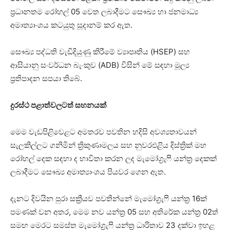
ප්‍රධානතම රෝහල් 05 වෙත ලබාදීමට සෞඛ්‍ය හා ජනමාධ්‍ය
අමාත්‍යාංශය කටයුතු සූදානම් කර ඇත.
සෞඛ්‍ය පද්ධති වැඩිදියුණු කිරීමේ ව්‍යාපෘතිය (HSEP) සහ
ආසියානු සංවර්ධන බැංකුව (ADB) විසින් මේ සඳහා මූල්‍ය
ප්‍රතිපාදන සපයා තිබේ.
දුරස්ථ පළාත්වලටත් සහනයක්
මෙම වැඩපිළිවෙළට අමතරව පවතින හදිසි අවශ්‍යතාවයන්
සැලකිල්ලට ගනිමින් ත්‍රිකුණාමලය සහ නුවරඑළිය දිස්ත්‍රික් මහ
රෝහල් දෙක සඳහා ද භාවිතා කරන ලද මැමෝග්‍රැෆි යන්ත්‍ර දෙකක්
ලබාදීමට සෞඛ්‍ය අමාත්‍යාංශය පියවර ගෙන ඇත.
දැනට දිවයින පුරා සක්‍රීයව පවතින්නේ මැමෝග්‍රැෆි යන්ත්‍ර 16ක්
පමණක් වන අතර, මෙම නව යන්ත්‍ර 05 සහ අතිරේක යන්ත්‍ර 02ත්
සමඟ මෙරට සමස්ත මැමෝග්‍රැෆි යන්ත්‍ර ධාරිතාව 23 දක්වා ඉහළ