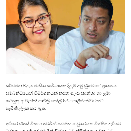
සර්වජන බලය ජාතික සංවිධායක දිලුම් අමුණුගමගේ ප්‍රකාශය
සම්බන්ධයෙන් විමර්ශනයක් කරන ලෙස කාන්තා හා ළමා
කටයුතු ඇමැතිනි සාවිත්‍රි පෝල්රාජ් පොලිස්පතිවරයාට
පැමිණිල්ලක් කර ඇත.
අධිකරණයේ විභාග වෙමින් පවතින නඩුකරයක වින්දිත දැරියට