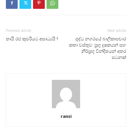
Previous article
Next article
තායි රජ කුමරියට අසාධ්‍යයි !
ශුද්ධ නගරයේ බාලිකාපචාර
කතා වස්තුව: ප්‍රභූ දුෂකයන් සහ
නිර්ප්‍රභූ වින්දිතයන් අතර
සටනක්
ransi