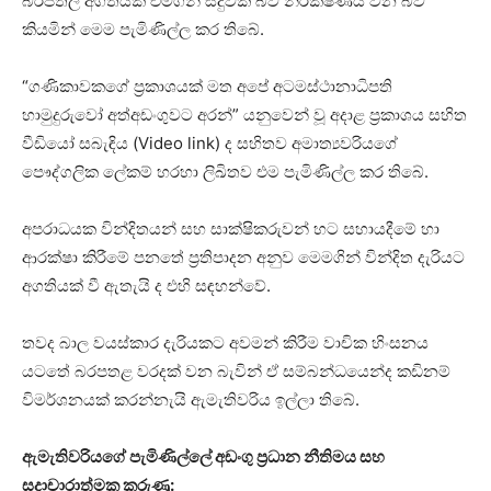
බරපතල අගතියක් එමගින් සිදුවක බව නිරීක්ෂණය වන බව
කියමින් මෙම පැමිණිල්ල කර තිබේ.
“ගණිකාවකගේ ප්‍රකාශයක් මත අපේ අටමස්ථානාධිපති
හාමුදුරුවෝ අත්අඩංගුවට අරන්” යනුවෙන් වූ අදාළ ප්‍රකාශය සහිත
වීඩියෝ සබැඳිය (Video link) ද සහිතව අමාත්‍යවරියගේ
පෞද්ගලික ලේකම් හරහා ලිඛිතව එම පැමිණිල්ල කර තිබේ.
අපරාධයක වින්දිතයන් සහ සාක්ෂිකරුවන් හට සහායදීමේ හා
ආරක්ෂා කිරීමේ පනතේ ප්‍රතිපාදන අනුව මෙමගින් වින්දිත දැරියට
අගතියක් වී ඇතැයි ද එහි සඳහන්වේ.
තවද බාල වයස්කාර දැරියකට අවමන් කිරීම වාචික හිංසනය
යටතේ බරපතළ වරදක් වන බැවින් ඒ සම්බන්ධයෙන්ද කඩිනම්
විමර්ශනයක් කරන්නැයි ඇමැතිවරිය ඉල්ලා තිබේ.
ඇමැතිවරියගේ පැමිණිල්ලේ අඩංගු ප්‍රධාන නීතිමය සහ
සදාචාරාත්මක කරුණු: