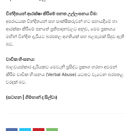
වින්දිතයන් ආරක්ෂා කිරීමේ පනත උල්ලංඝනය වීම:
අපරාධයක වින්දිතයන් සහ සාක්ෂිකරුවන් හට සහායදීමේ හා
ආරක්ෂා කිරීමේ පනතේ ප්‍රතිපාදනවලට අනුව, මෙම ප්‍රකාශය
මඟින් වින්දිත දැරියට බරපතල අගතියක් සහ බලපෑමක් සිදුව ඇති
බව.
වාචික හිංසනය:
බාලවයස්කාර දැරියකට මෙවැනි ප්‍රසිද්ධ ප්‍රකාශ හරහා අවමන්
කිරීම වාචික හිංසනය (Verbal Abuse) යටතට වැටෙන බරපතළ
වරදක් බව.
(සටහන | ගිම්හාන් ද සිල්වා)