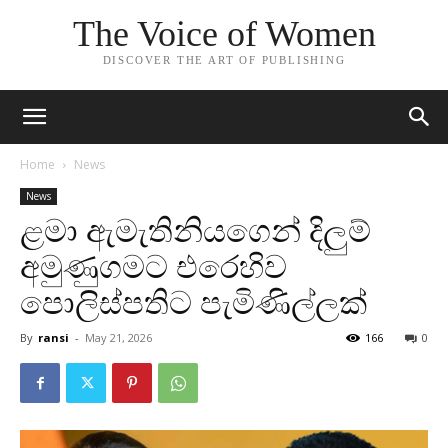
The Voice of Women
DISCOVER THE ART OF PUBLISHING
Home
News
News
ළමා ඇමැතිනියගෙන් දිලුම්
අමුණුගමට එරෙහිව
පොලිස්පතිට පැමිණිල්ලක්
By
ransi
-
May 21, 2026
166
0