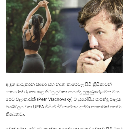
ඇඳුම් මාරුකරන කාමර සහ නාන කාමරවල සිටි ක්‍රීඩිකාවන්
හොරෙන් රූ ගත කළ හිටපු ප්‍රධාන පාපන්දු පුහුණුකරුවෙකු වන
පෙට ව්ලාකාස්කී (Petr Vlachovsky) ට යුරෝපීය පාපන්දු පාලක
මණ්ඩලය වන UEFA විසින් ජීවිතාන්තය දක්වා තහනමක් පනවා
තිබෙනවා.