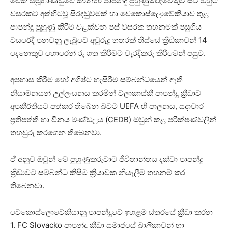
චෙක් සමූහාණ්ඩුවේ කාන්තා පාපන්දු පුහුණුකරුවෙකුව සිටි ඔහුට
වසරකට අත්හිටවූ සිරදඬුවමක් හා චෙකොස්ලොවේකියාව තුළ
පාපන්දු පුහුණු කිරීම වළක්වන පස් වසරක තහනමක් පසුගිය
වසරේදී පනවනු ලැබුවේ අවුරුදු හතරක් තිස්සේ ක්‍රීඩිකාවන් 14
දෙනෙකුව හොරෙන් රූ ගත කිරීමට වැරදිකරු කිරීමෙන් පසුව.
අපහාස කිරීම හෝ අශිෂ්ට හැසිරීම සම්බන්ධයෙන් ඇති
නියාමනයන් උල්ලංඝනය කරමින් ව්ලාකාස්කී පාපන්දු ක්‍රීඩාව
අපකීර්තියට පත්කර තිබෙන බවට UEFA හි පාලනය, සදාචාර
ප්‍රතිපත්ති හා විනය මණ්ඩලය (CEDB) ඔවුන් කළ පරීක්ෂණවලින්
තහවුරු කරගෙන තිබෙනවා.
ඒ අනුව ඔවුන් මේ පුහුණුකරුවාට ජීවිතාන්තය දක්වා පාපන්දු
ක්‍රීඩාවට සම්බන්ධ කිසිම ක්‍රියාවක නියැලීම තහනම් කර
තිබෙනවා.
චෙකොස්ලොවේකියානු පාපන්දුවේ ඉහළම ස්තරයේ ක්‍රීඩා කරන
1. FC Slovacko පාපන්දු ක්‍රීඩා සමාජයේ බාලිකාවන් හා