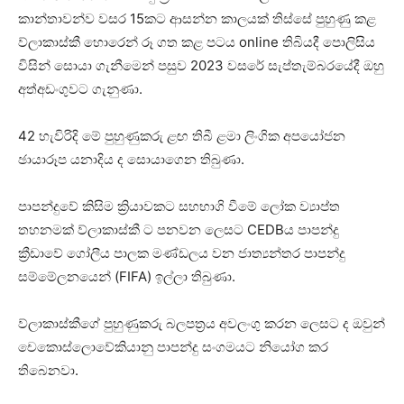
කාන්තාවන්ව වසර 15කට ආසන්න කාලයක් තිස්සේ පුහුණු කළ
ව්ලාකාස්කී හොරෙන් රූ ගත කළ පටය online තිබියදී පොලිසිය
විසින් සොයා ගැනීමෙන් පසුව 2023 වසරේ සැප්තැම්බරයේදී ඔහු
අත්අඩංගුවට ගැනුණා.
42 හැවිරිදි මේ පුහුණුකරු ළඟ තිබී ළමා ලිංගික අපයෝජන
ඡායාරූප යනාදිය ද සොයාගෙන තිබුණා.
පාපන්දුවේ කිසිම ක්‍රියාවකට සහභාගි වී‌මේ ලෝක ව්‍යාප්ත
තහනමක් ව්ලාකාස්කී ට පනවන ලෙසට CEDBය පාපන්දු
ක්‍රීඩාවේ ගෝලීය පාලක මණ්ඩලය වන ජාත්‍යන්තර පාපන්දු
සම්මේලනයෙන් (FIFA) ඉල්ලා තිබුණා.
ව්ලාකාස්කීගේ පුහුණුකරු බලපත්‍රය අවලංගු කරන ලෙසට ද ඔවුන්
චෙකොස්ලොවේකියානු පාපන්දු සංගමයට නියෝග කර
තිබෙනවා.