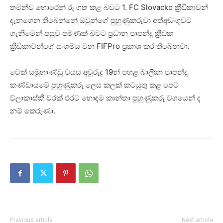
තමන්ව හොරෙන් රූ ගත කළ බවට 1. FC Slovacko ක්‍රීඩිකාවන්
දැනගෙන තිබෙන්නේ ඔවුන්ගේ පුහුණුකරුවා අත්අඩංගුවට
ගැනීමෙන් පසුව පමණක් බවට ප්‍රධාන පාපන්දු ක්‍රීඩක
ක්‍රීඩිකාවන්ගේ සංගමය වන FIFPro ප්‍රකාශ කර තිබෙනවා.
චෙක් සමූහාණ්ඩු වයස අවුරුදු 19න් පහළ බාලිකා පාපන්දු
කණ්ඩායමේ පුහුණුකරු ලෙස කලක් කටයුතු කළ පෙට
ව්ලාකාස්කී වරක් එරට හොඳම කාන්තා පුහුණුකරු වශයෙන් ද
නම් කෙරුණා.
Previous article
Next article