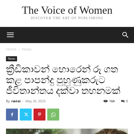
The Voice of Women
DISCOVER THE ART OF PUBLISHING
Home
News
News
ක්‍රීඩිකාවන් හොරෙන් රූ ගත
කළ පාපන්දු පුහුණුකරුට
ජීවිතාන්තය දක්වා තහනමක්
By
ransi
-
May 20, 2026
164
0