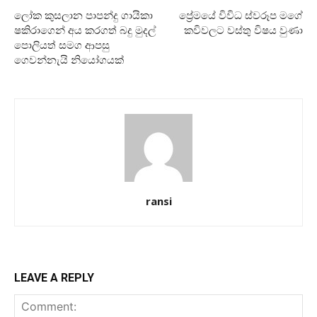
ලෝක කුසලාන පාපන්දු ගායිකා
ප්‍රේමයේ විවිධ ස්වරූප මගේ
ෂකිරාගෙන් අය කරගත් බදු මුදල්
කවිවලට වස්තු විෂය වුණා
පොලියත් සමග ආපසු
ගෙවන්නැයි නියෝගයක්
ransi
LEAVE A REPLY