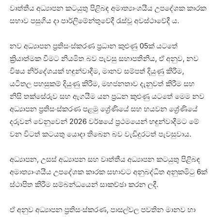
වෘත්තීය අධ්‍යාපන කටයුතු පිළිබඳ අමාත්‍යාංශයීය උපදේශක කාරක
සභාව පසුගිය දා පාර්ලිමේන්තුවේදී රැස්වූ අවස්ථාවේදී ය.
නව අධ්‍යාපන ප්‍රතිසංස්කරණ ප්‍රධාන කුළුණු 05ක් යටතේ
ක්‍රියාත්මක වීමට නියමිත බව පැවසු සභාපතිනිය, ඒ අනුව, නව
විෂය නිර්දේශයක් හඳුන්වාදීම, මානව සම්පත් දියුණු කිරීම,
යටිතල පහසුකම් දියුණු කිරීම, මහජනතාව දැනුවත් කිරීම සහ
නිසි තක්සේරුව සහ ඇගයීම යන ප්‍රධන කුළුණු යටතේ මෙම නව
අධ්‍යාපන ප්‍රතිසංස්කරණ පළමු ශ්‍රේණියේ සහ හයවන ශ්‍රේණියේ
දරුවන් වෙනුවෙන් 2026 වර්ෂයේ ප්‍රථමයෙන් හඳුන්වාදීමට මේ
වන විටත් කටයතු යොදා තිබෙන බව වැඩිදුරටත් පැවසුවාය.
අධ්‍යාපන, උසස් අධ්‍යාපන සහ වෘත්තීය අධ්‍යාපන කටයුතු පිළිබඳ
අමාත්‍යාංශයීය උපදේශක කාරක සභාවට අනුබද්ධිත අනුකමිටු 6ක්
ස්ථාපිත කිරීම සම්බන්ධයෙන් සාකච්ඡා කරන ලදී.
ඒ අනුව අධ්‍යාපන ප්‍රතිසංස්කරණ, පාසල්වල පවතින මානව හා