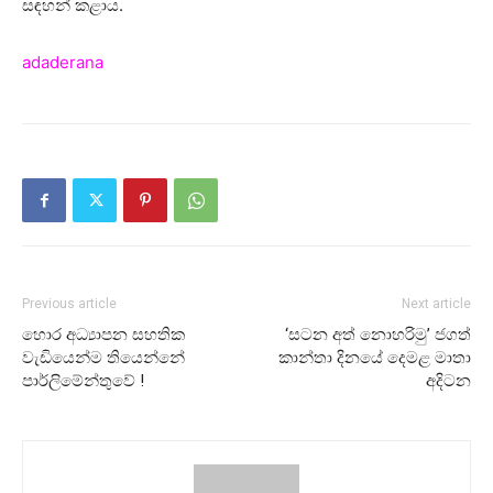
සඳහන් කළාය.
adaderana
Previous article
Next article
හොර අධ්‍යාපන සහතික
‘සටන අත් නොහරිමු’ ජගත්
වැඩියෙන්ම තියෙන්නේ
කාන්තා දිනයේ දෙමළ මාතා
පාර්ලිමේන්තුවේ !
අදිටන