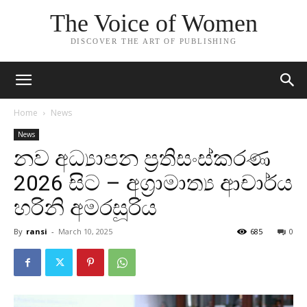
The Voice of Women
DISCOVER THE ART OF PUBLISHING
Home
News
News
නව අධ්‍යාපන ප්‍රතිසංස්කරණ
2026 සිට – අග්‍රාමාත්‍ය ආචාර්ය
හරිනි අමරසූරිය
By
ransi
-
March 10, 2025
685
0