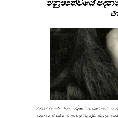
මනුෂ්‍යත්වයේ පදන
ග
ඔබගේ වියෝව නිසා පවුලක් වශයෙන් අපට සිදු ව
දෙදෙනෙක් සහිත ව අවතැන් වූ කුඩා පවුලක් 