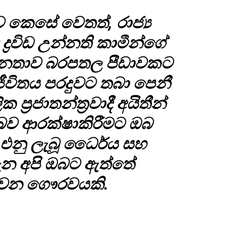
ුව කෙසේ වෙතත්, රාජ්‍ය
 ද්‍රවිඩ උන්නති කාමීන්ගේ
න් ජනතාව බරපතල පීඩාවකට
ජීවිතය පරදුවට තබා පෙනී
 ප්‍රජාතන්ත්‍රවාදී අයිතීන්
බව ආරක්ෂාකිරීමට ඔබ
එනු ලැබූ ධෛර්ය සහ
ැන අපි ඔබට ඇත්තේ
වන ගෞරවයකි.