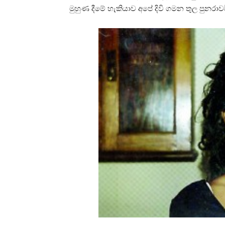
මුහුණ දීමේ හැකියාව අපේ දිවි ගමන තුල පුනරාවර