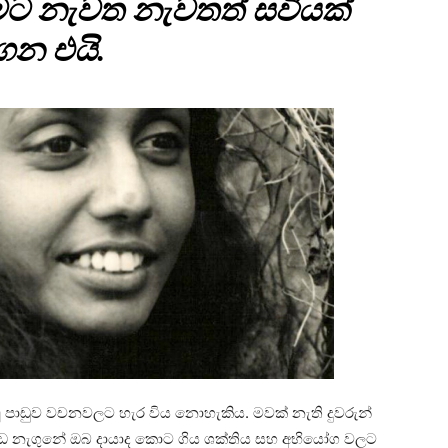
මට නැවත නැවතත් සවියක්
ෙන එයි.
ූ පාඩුව වචනවලට හැර විය නොහැකිය. මවක් නැති දුවරුන්
ගොඩ නැගුනේ ඔබ දායාද කොට ගිය ශක්තිය සහ අභියෝග වලට