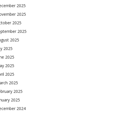
ecember 2025
ovember 2025
ctober 2025
eptember 2025
ugust 2025
ly 2025
une 2025
ay 2025
ril 2025
arch 2025
ebruary 2025
nuary 2025
ecember 2024