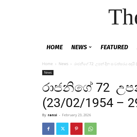
Th
HOME
NEWS
FEATURED
Home
News
රාජනිගේ 72 උපන් දින සංවත්සරය අදයි 
News
රාජනිගේ 72 උපන්
(23/02/1954 – 2
By
ransi
-
February 23, 2026