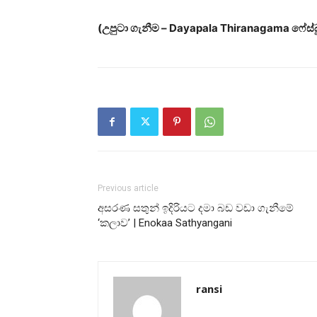
(උපුටා ගැනීම – Dayapala Thiranagama ෆේස්බුක
Previous article
අසරණ සතුන් ඉදිරියට දමා බඩ වඩා ගැනීමේ
‘කලාව’ | Enokaa Sathyangani
ransi