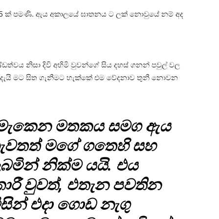
5 ක් පමණි. ඇය අකාලයේ ඝාතනය ට ලක් නොවුයේ නම් අද
ත්වය නිසා දිවි අහිමි වුවන්ගේ සිය දහස් ගනන් පවුල් වල
්දැයි මට සිත ගැනීමට හැක්කේ එම වේදනාව තුනී නොවන
ොමැකෙන මතකය සමග ඇය
නැවතත් මගේ ගතෙහි සහ
මින් නික්ම යයි. එය
ාරී වුවත්, එතැන පවතින
සින් එදා ගොඩ නැගු