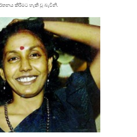
්තනය කිරීමට හැකි වූ බැවිනි.