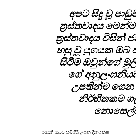
අපට සිදු වූ පාඩ
ත්‍රස්තවාදය මෙන්ම
ත්‍රස්තවාදය විසි
හසු වූ යුගයක ඔබ 
සිටීම ඔවුන්ගේ මුලික
ගේ අනුලංඝනිය
උපතින්ම ගෙන 
නිර්භීතකම ග
නොසෙල්
රාජනී ඔබට සුමිහිරි උපන් දිනයක්!!!