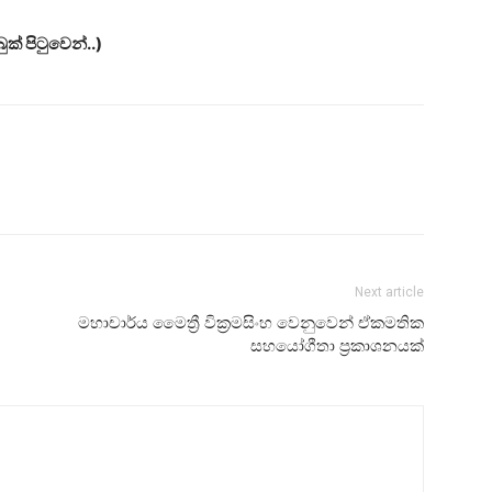
් පිටුවෙන්..)
Next article
මහාචාර්ය මෛත්‍රී වික්‍රමසිංහ වෙනුවෙන් ඒකමතික
සහයෝගීතා ප්‍රකාශනයක්