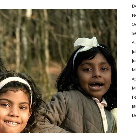
D
N
O
S
A
Ju
J
M
Ap
M
F
Ja
D