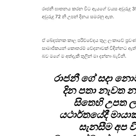
රාජනී ඝාතනය කරන විට ඇයගේ වයස අවුරුදු 3
අවුරුදු 72 නි උපන් දිනය සමරනු ඇත.
ඒ ඛේදජනක කාල පරිච්චේදය තුල ලංකාවේ ප්‍රචණ්ඩ
සාමාජිකයන් කොතරම් වේදනාවක් විඳින්නට ඇත
බව මගේ ම අත්දැකී තුලින් මා දන්නා බැවිනි.
රාජනී ගේ සදා න
දින පතා නැවත 
සිතෙහි උපත ලබ
යථාර්තයේදී මායාක
සැනසීම අප වි