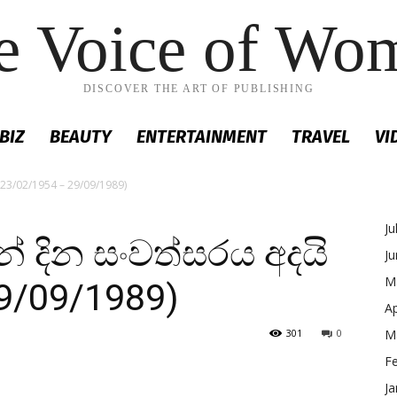
e Voice of Wo
DISCOVER THE ART OF PUBLISHING
BIZ
BEAUTY
ENTERTAINMENT
TRAVEL
VI
(23/02/1954 – 29/09/1989)
Ju
 දින සංවත්සරය අදයි
J
M
9/09/1989)
Ap
301
0
M
F
Ja