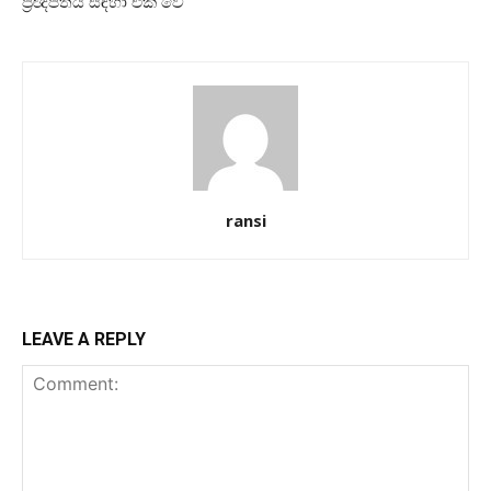
ප්‍රඥප්තිය සඳහා එක් වේ”
ransi
LEAVE A REPLY