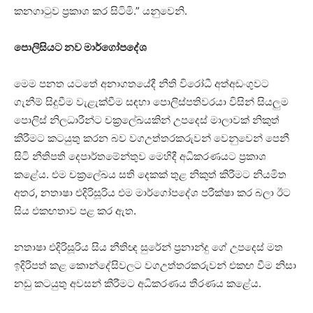
කනගාටුව ප්‍රකාශ කර සිටිමි.” යනුවෙනි.
පොලිසියට නව මාර්ගෝපදේශ
මෙම පනත යටතේ අනාගතයේදී නීති විරෝධී අත්අඩංගුවට
ගැනීම් සිදුවීම වැළැක්වීම සඳහා පොලිස්පතිවරයා විසින් සියලුම
පොලිස් නිලධාරීන්ට චක්‍රලේඛයකින් උපදෙස් මාලාවක් නිකුත්
කිරීමට කටයුතු කරන බව වගඋත්තරකරුවන් වෙනුවෙන් පෙනී
සිටි නීතිපති දෙපාර්තමේන්තුව මෙහිදී අධිකරණයට ප්‍රකාශ
කළේය. එම චක්‍රලේඛය සති දෙකක් තුළ නිකුත් කිරීමට නියමිත
අතර, නතාෂා එදිරිසූරිය එම මාර්ගෝපදේශ පරීක්ෂා කර බලා ඊට
සිය එකඟතාව පළ කර ඇත.
නතාෂා එදිරිසූරිය සිය නීතිඥ සුරේන් ප්‍රනාන්දු ගේ උපදෙස් මත
ඉදිරිපත් කළ කොන්දේසිවලට වගඋත්තරකරුවන් එකඟ වීම නිසා
නඩු කටයුතු අවසන් කිරීමට අධිකරණය තීරණය කළේය.