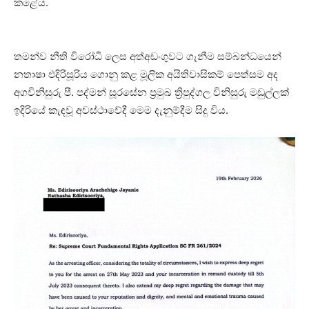
කළේය.
තමන්ව නීති විරෝධී ලෙස අත්අඩංගුවට ගැනීම සම්බන්ධයෙන්
නතාෂා එදිරිසූරිය ගොනු කළ මූලික අයිතිවාසිකම් පෙත්සම අද
අගවිනිසුරු පී. පද්මන් සූරසේන ප්‍රමුඛ ත්‍රිපුද්ගල විනිසුරු මඩුල්ලක්
ඉදිරියේ කැඳවූ අවස්ථාවේදී මෙම දැනුම්දීම සිදු විය.