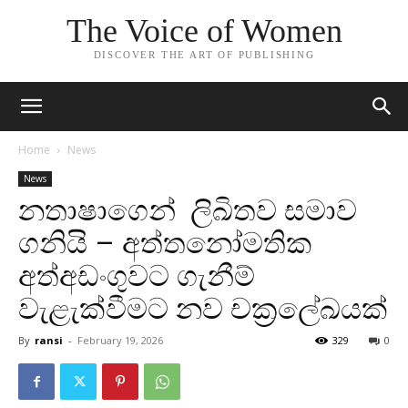
The Voice of Women
DISCOVER THE ART OF PUBLISHING
Home
News
News
නතාෂාගෙන් ලිඛිතව සමාව
ගනියි – අත්තනෝමතික
අත්අඩංගුවට ගැනීම්
වැළැක්වීමට නව චක්‍රලේඛයක්
By
ransi
-
February 19, 2026
329
0