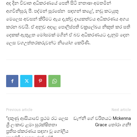
අද දින විවෘත අධිකරණයේ පෙනී සිටි නතාෂා අමතමින්
අගවිනිසුරු පී. පද්මන් සූරසේන සඳහන් කළේ, නඩු කටයුතු
මෙලෙස අවසන් කිරීමට ඇය දැක්වූ දායකත්වය අධිකරණය අගය
කරන බවයි. ඒ අනුව අදාළ පොලිස්පති චක්‍රලේඛය නිකුත් කර සති
දෙකක් ඇතුළත මෝසමක් මගින් ඒ බව අධිකරණයට දැනුම් දෙන
ලෙස වගඋත්තරකරුවන්ට නියෝග කෙරිණි.
Previous article
Next article
“දකුණු ආසියාවේ ප්‍රථම රට ලෙස
ඩැෆ්නි ගේ චරිතයට Mckenna
ශ්‍රී ලංකාව ළමා සුරක්ෂිතතා
Grace තෝරා ගනී!
ප්‍රතිසංස්කරණය සඳහා වූ ගෝලීය