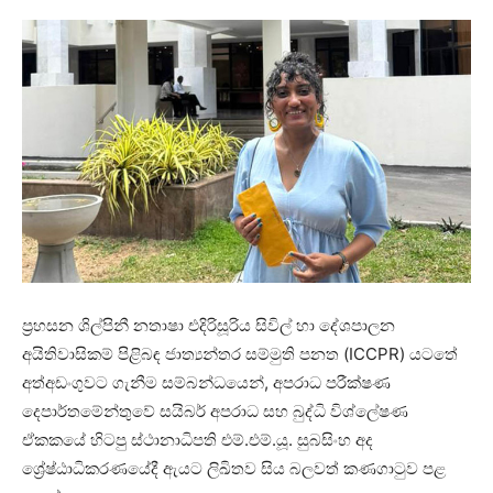
ප්‍රහසන ශිල්පිනී නතාෂා එදිරිසූරිය සිවිල් හා දේශපාලන
අයිතිවාසිකම් පිළිබඳ ජාත්‍යන්තර සම්මුති පනත (ICCPR) යටතේ
අත්අඩංගුවට ගැනීම සම්බන්ධයෙන්, අපරාධ පරීක්ෂණ
දෙපාර්තමේන්තුවේ සයිබර් අපරාධ සහ බුද්ධි විශ්ලේෂණ
ඒකකයේ හිටපු ස්ථානාධිපති එම්.එම්.යූ. සුබසිංහ අද
ශ්‍රේෂ්ඨාධිකරණයේදී ඇයට ලිඛිතව සිය බලවත් කණගාටුව පළ