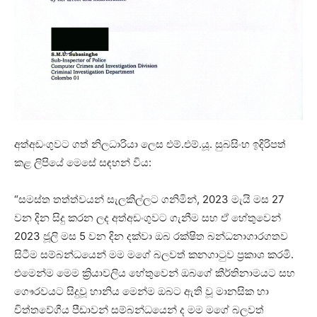
අත්අඩංගුවට ගත් නිලධාරියා ලෙස එම්.එම්.යූ. සුබසිංහ ඉදිරිපත්
කළ ලිපියේ මෙසේ සඳහන් විය:
“සමස්ත තත්ත්වයන් සැලකිල්ලට ගනිමින්, 2023 මැයි මස 27
වන දින සිදු කරන ලද අත්අඩංගුවට ගැනීම සහ ඒ හේතුවෙන්
2023 ජූලි මස 5 වන දින දක්වා ඔබ රක්ෂිත බන්ධනාගාරගතව
සිටීම සම්බන්ධයෙන් මම මගේ බලවත් කනගාටුව ප්‍රකාශ කරමි.
එමෙන්ම මෙම ක්‍රියාවලිය හේතුවෙන් ඔබගේ කීර්තිනාමයට සහ
ගෞරවයට සිදුවූ හානිය මෙන්ම ඔබට ඇති වූ මානසික හා
චිත්තවේගීය පීඩාවන් සම්බන්ධයෙන් ද මම මගේ බලවත්