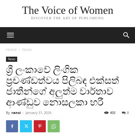
The Voice of Women
DISCOVER THE ART OF PUBLISHING
Home
News
News
ශ්‍රී ලංකාවේ ලිංගික
ප්‍රචණ්ඩත්වය පිලිබඳ එක්සත්
ජාතීන්ගේ අලුත්ම වාර්තාව
ආණ්ඩුව නොසලකා හරී
By
ransi
-
January 31, 2026
453
0