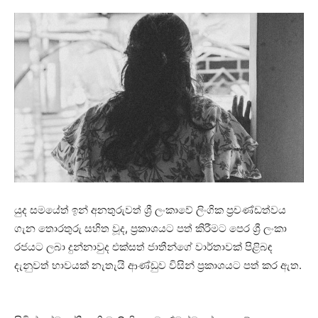
යුද සමයේත් ඉන් අනතුරුවත් ශ්‍රී ලංකාවේ ලිංගික ප්‍රචණ්ඩත්වය
ගැන තොරතුරු සහිත වූද, ප්‍රකාශයට පත් කිරීමට පෙර ශ්‍රී ලංකා
රජයට ලබා දුන්නාවුද එක්සත් ජාතීන්ගේ වාර්තාවක් පිළිබඳ
දැනුවත් භාවයක් නැතැයි ආණ්ඩුව විසින් ප්‍රකාශයට පත් කර ඇත.