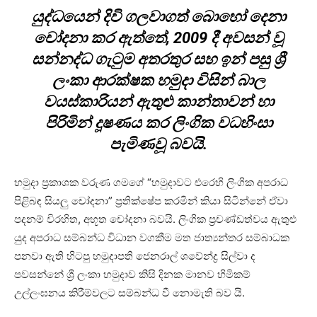
යුද්ධයෙන් දිවි ගලවාගත් බොහෝ දෙනා
චෝදනා කර ඇත්තේ, 2009 දී අවසන් වූ
සන්නද්ධ ගැටුම අතරතුර සහ ඉන් පසු ශ්‍රී
ලංකා ආරක්ෂක හමුදා විසින් බාල
වයස්කාරියන් ඇතුළු කාන්තාවන් හා
පිරිමින් දූෂණය කර ලිංගික වධහිංසා
පැමිණවූ බවයි.
හමුදා ප්‍රකාශක වරුණ ගමගේ “හමුදාවට එරෙහි ලිංගික අපරාධ
පිළිබඳ සියලු චෝදනා” ප්‍රතික්ෂේප කරමින් කියා සිටින්නේ ඒවා
පදනම් විරහිත, අභූත චෝදනා බවයි. ලිංගික ප්‍රචණ්ඩත්වය ඇතුළු
යුද අපරාධ සම්බන්ධ විධාන වගකීම මත ජාත්‍යන්තර සම්බාධක
පනවා ඇති හිටපු හමුදාපති ජෙනරාල් ශවේන්ද්‍ර සිල්වා ද
පවසන්නේ ශ්‍රී ලංකා හමුදාව කිසි දිනක මානව හිමිකම්
උල්ලංඝනය කිරීම්වලට සම්බන්ධ වී නොමැති බව යි.