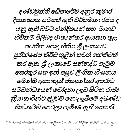
දණ්ඩමුක්ති අඩිපාරේම අනුර කුමාර
දිසානායක යටතේ ඇති වර්තමාන රජය ද
යනු ඇති බවට වින්දිතයන් සහ මානව
හිමිකම් පිලිබඳ ජාත්‍යන්තර ආයතන තුළ
පවතින පොදු භීතිය ශ්‍රී ලංකාවේ
ප්‍රතික්ෂේප කිරීම තුළින් තවත් ශක්තිමත්
කර ඇත. ශ්‍රී ලංකාවේ සන්නද්ධ ගැටුම
අතරතුර සහ ඉන් පසුව ලිංගික හිංසනය
මෙන්ම අනෙකුත් ජාත්‍යන්තර අපරාධ
සම්බන්ධයෙන් චෝදනා ලැබ සිටින රාජ්‍ය
ක්‍රියාකාරීන්ට දඬුවම් නොලැබීමේ අඛණ්ඩ
මාවතටම පෙරලා පැමිණ ඇති සෙයකි.
“එක්සත් ජාතීන් විසින් හෙළිකර ඇති දේ පිළිගැනීමට මෙලෙස