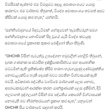
විමසීමක් ඇත්නම් එම විමසුමට අදාළ අමාත්‍යාංශයට යොමු
කරනවා. එම වාර්තාව තිබුනත්, විදේශ අමාත්‍යාංශය තවමත් අපට
කිසිවක් යොමු කර නැත,” යන්නයි.
‘සන්නිවේදනයේ බිඳවැටීමක්’ හේතුවෙන් ‘ඇමතිවරුන් සමග
සන්නිවේදනය නොවීමක්’ සිදු වූයේ යැයි විදේශ කටයුතු
අමාත්‍යාංශයේ ප්‍රකාශක තුෂාර රොද්‍රිගෝ කියා තිබුණි.
“OHCHR විසින් පැවැත්වූ උපදේශන හමුවලින් හෙළිවී තිබුනේ,
දශක ගණනක සංස්ථාපිත දුෂ්ක්‍රියාකාරිත්වය සහ ආයතනික
මට්ටමින් ඇති ප්‍රතික්ෂේප කිරීම් හරහා හැඩගැසුණු දණ්ඩමුක්තිය
නොවැළැක්විය හැකි දෙයක් බවට පවතින විශ්වාසයක් ඇති
බවයි. අධිකරණ පද්ධතිය වගවීමේ මාර්ගයක් ලෙස නොව,
අපරාධකරුවන් ආරක්ෂා කරන යාන්ත්‍රණයක් ලෙස දකිමින්, දිවි
ගලවාගත් පුද්ගලයන් විසින් එම පද්ධතිය කෙරෙහි විශ්වාසයක්
නොමැති බව නිරන්තරයෙන් ප්‍රකාශ කර ඇත,” යනුවෙන්
OHCHR සිය වාර්තාවේ සඳහන් කරයි.