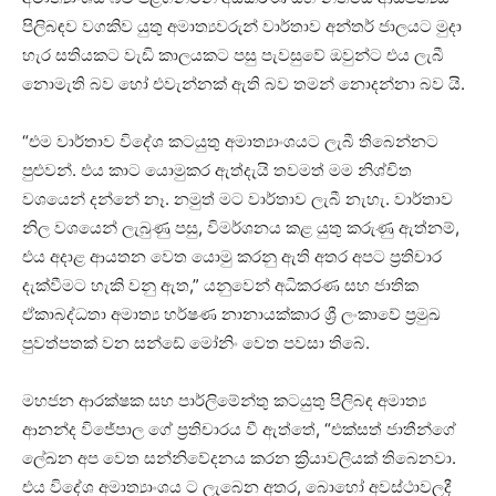
පිලිබඳව වගකිව යුතු අමාත්‍යවරුන් වාර්තාව අන්තර් ජාලයට මුදා
හැර සතියකට වැඩි කාලයකට පසු පැවසුවේ ඔවුන්ට එය ලැබී
නොමැති බව හෝ එවැන්නක් ඇති බව තමන් නොදන්නා බව යි.
“එම වාර්තාව විදේශ කටයුතු අමාත්‍යාංශයට ලැබී තිබෙන්නට
පුළුවන්. එය කාට යොමුකර ඇත්දැයි තවමත් මම නිශ්චිත
වශයෙන් දන්නේ නෑ. නමුත් මට වාර්තාව ලැබී නැහැ. වාර්තාව
නිල වශයෙන් ලැබුණු පසු, විමර්ශනය කළ යුතු කරුණු ඇත්නම්,
එය අදාළ ආයතන වෙත යොමු කරනු ඇති අතර අපට ප්‍රතිචාර
දැක්වීමට හැකි වනු ඇත,” යනුවෙන් අධිකරණ සහ ජාතික
ඒකාබද්ධතා අමාත්‍ය හර්ෂණ නානායක්කාර ශ්‍රී ලංකාවේ ප්‍රමුඛ
පුවත්පතක් වන සන්ඩේ මෝනිං වෙත පවසා තිබේ.
මහජන ආරක්ෂක සහ පාර්ලිමේන්තු කටයුතු පිලිබඳ අමාත්‍ය
ආනන්ද විජේපාල ගේ ප්‍රතිචාරය වී ඇත්තේ, “එක්සත් ජාතීන්ගේ
ලේඛන අප වෙත සන්නිවේදනය කරන ක්‍රියාවලියක් තිබෙනවා.
එය විදේශ අමාත්‍යාංශය ට ලැබෙන අතර, බොහෝ අවස්ථාවලදී