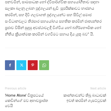
පනවමින්, සාමසාධක හෝ ද්විපාර්ශ්වික සහයෝගීතාව සඳහා
සලකා බලනු ලබන පුද්ගලයන් දැඩි සුපරීක්ෂාවට භාජනය
කරමින්, සහ දිවි ගලවාගත් පුද්ගලයන්ට සහ සිවිල් සමාජ
සංවිධානවලට තිරසාර සහයෝගය සහතික කරමින් ජාත්‍යන්තර
ප්‍රජාව විසින් සුදුසු අවස්ථාවලදී විශ්වීය හෝ බහිර්භෞමික හෝ
නීතිය ක්‍රියාත්මක කරමින් වගවීමට සහාය දිය යුතු බව” යි.
Previous article
Next article
‘Home Alone’ චිත්‍රපටයේ
කාන්තාවන්ට තිබූ බාධාවක්
කෙවින්ගේ මව අභාවප්‍රාප්ත
ඉවත් කරමින් ගැසට්ටුවක්
වෙයි