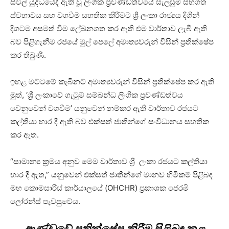
සිවිල් යුද්ධයේදී ඇති වූ ලිංගික ප්‍රචණ්ඩත්වයේ සැලසුම් සහගත
ස්වභාවය සහ වගවීම සහතික කිරීමට ශ්‍රී ලංකා රාජ්‍යය දිගින්
දිගටම අසමත් වීම ලේඛනගත කර ඇති එම වාර්තාව ලැබී ඇති
බව පිළිගැනීම රජයේ මුල් පෙලේ අමාත්‍යවරුන් විසින් ප්‍රතික්ෂේප
කර තිබුණි.
ඉහළ මට්ටමේ කැබිනට් අමාත්‍යවරුන් විසින් ප්‍රතික්ෂේප කර ඇති
මුත්, ‘ශ්‍රී ලංකාවේ ගැටුම් සම්බන්ධ ලිංගික ප්‍රචණ්ඩත්වය
වෙනුවෙන් වගවීම’ යනුවෙන් නම්කර ඇති වාර්තාව රජයට
කල්තියා භාර දී ඇති බව එක්සත් ජාතීන්ගේ සංවිධානය සහතික
කර ඇත.
“සාමාන්‍ය ක්‍රමය අනුව මෙම වාර්තාව ශ්‍රී ලංකා රජයට කල්තියා
භාර දී ඇත,” යනුවෙන් එක්සත් ජාතීන්ගේ මානව හිමිකම් පිළිබඳ
මහ කොමසාරිස් කාර්යාලයේ (OHCHR) ප්‍රකාශක ජෙරමි
ලෝරන්ස් පැවසුවේය.
ආණ්ඩුවේ ප්‍රතික්ෂේප කිරීම පිළිබඳ කළ