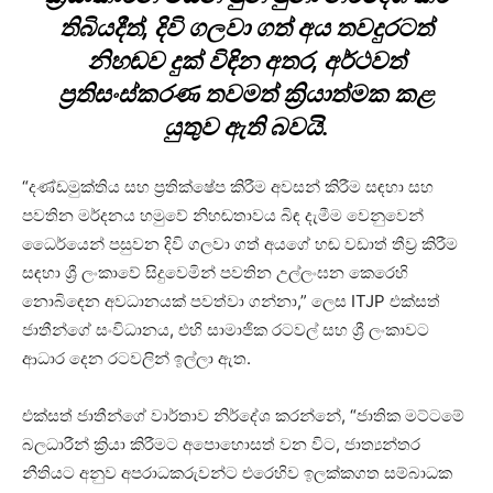
තිබියදීත්, දිවි ගලවා ගත් අය තවදුරටත්
නිහඬව දුක් විඳින අතර, අර්ථවත්
ප්‍රතිසංස්කරණ තවමත් ක්‍රියාත්මක කළ
යුතුව ඇති බවයි.
“දණ්ඩමුක්තිය සහ ප්‍රතික්ෂේප කිරීම අවසන් කිරීම සඳහා සහ
පවතින මර්දනය හමුවේ නිහඬතාවය බිඳ දැමීම වෙනුවෙන්
ධෛර්යෙන් පසුවන දිවි ගලවා ගත් අයගේ හඬ වඩාත් තීව්‍ර කිරීම
සඳහා ශ්‍රී ලංකාවේ සිදුවෙමින් පවතින උල්ලංඝන කෙරෙහි
නොබිඳෙන අවධානයක් පවත්වා ගන්නා,” ලෙස ITJP එක්සත්
ජාතීන්ගේ සංවිධානය, එහි සාමාජික රටවල් සහ ශ්‍රී ලංකාවට
ආධාර දෙන රටවලින් ඉල්ලා ඇත.
එක්සත් ජාතීන්ගේ වාර්තාව නිර්දේශ කරන්නේ, “ජාතික මට්ටමේ
බලධාරීන් ක්‍රියා කිරීමට අපොහොසත් වන විට, ජාත්‍යන්තර
නීතියට අනුව අපරාධකරුවන්ට එරෙහිව ඉලක්කගත සම්බාධක