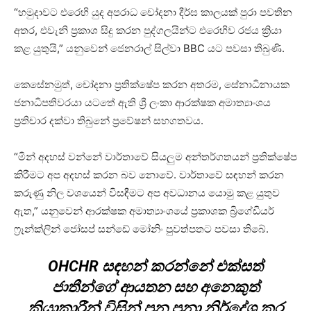
“හමුදාවට එරෙහි යුද අපරාධ චෝදනා දීර්ඝ කාලයක් පුරා පවතින
අතර, එවැනි ප්‍රකාශ සිදු කරන පුද්ගලයින්ට එරෙහිව රජය ක්‍රියා
කළ යුතුයි,” යනුවෙන් ජෙනරාල් සිල්වා BBC යට පවසා තිබුණි.
කෙසේනමුත්, චෝදනා ප්‍රතික්ෂේප කරන අතරම, සේනාධිනායක
ජනාධිපතිවරයා යටතේ ඇති ශ්‍රී ලංකා ආරක්ෂක අමාත්‍යාංශය
ප්‍රතිචාර දක්වා තිබුනේ ප්‍රවේෂන් සහගතවය.
“මින් අදහස් වන්නේ වාර්තාවේ සියලුම අන්තර්ගතයන් ප්‍රතික්ෂේප
කිරීමට අප අදහස් කරන බව නොවේ. වාර්තාවේ සඳහන් කරන
කරුණු නිල වශයෙන් විසඳීමට අප අවධානය යොමු කළ යුතුව
ඇත,” යනුවෙන් ආරක්ෂක අමාත්‍යාංශයේ ප්‍රකාශක බ්‍රිගේඩියර්
ෆ්‍රෑන්ක්ලින් ජෝසප් සන්ඩේ මෝනිං පුවත්පතට පවසා තිබේ.
OHCHR සඳහන් කරන්නේ එක්සත්
ජාතීන්ගේ ආයතන සහ අනෙකුත්
ක්‍රියාකාරීන් විසින් පුන පුනා නිර්දේශ කර