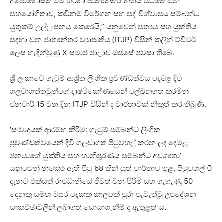
අපොහොසත් වීම හරහා ජාත්‍යන්තර නීතිය යටතේ වන
සහයෝගීතාව, කඩිනම් විමර්ශන සහ සද් විශ්වාසය සම්බන්ධ
යුතුකම් උල්ලංඝනය කෙරෙයි,” යනුවෙන් සත්‍යය සහ යුක්තිය
සඳහා වන ජාත්‍යන්තර ව්‍යාපෘතිය (ITJP) විසින් කලින් ට්විටර්
ලෙස හැඳින්වුණු X සමාජ ජාලාව ඔස්සේ පවසා තිබේ.
ශ්‍රී ලංකාවේ ගැටුම් ආශ්‍රිත ලිංගික ප්‍රචණ්ඩත්වය දෙමළ දිවි
ගලවාගත්තවුන්ගේ දෘෂ්ටිකෝණයෙන් ලේඛනගත කරමින්
ජනවාරි 15 වන දින ITJP විසින් ද වාර්තාවක් නිකුත් කර තිබුණි.
‘සංවාදයක් ආරම්භ කිරීම: ගැටුම් සම්බන්ධ ලිංගික
ප්‍රචණ්ඩත්වයෙන් දිවි ගලවාගත් පිටුවහල් කරන ලද දෙමළ
ජනයාගේ යුක්තිය සහ හානිපූරණය සම්බන්ධ අවශ්‍යතා’
යනුවෙන් නම්කර ඇති පිටු 68 කින් යුත් වාර්තාව තුළ, පිටුවහල් වී
දැනට එක්සත් රාජධානියේ ජීවත් වන පිරිමි සහ ගැහැණු 50
දෙනකු සමඟ වසර දෙකක කාලයක් පුරා පැවැත්වූ උපදේශන
සාකච්ඡාවලින් ලබාගත් සොයාගැනීම් ද ඇතුළත් ය.