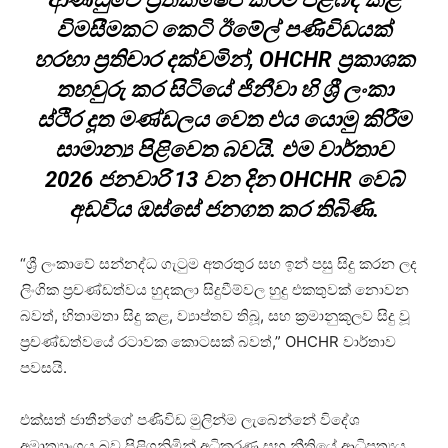
විමසීමකට කෙටි ඊමේල් පණිවිඩයක්
හරහා ප්‍රතිචාර දක්වමින්, OHCHR ප්‍රකාශක
තහවුරු කර සිටියේ ජිනීවා හි ශ්‍රී ලංකා
ස්ථිර දූත මණ්ඩලය වෙත එය යොමු කිරීම
සාමාන්‍ය පිළිවෙත බවයි. එම වාර්තාව
2026 ජනවාරි 13 වන දින OHCHR වෙබ්
අඩවිය ඔස්සේ ජනගත කර තිබිණි.
“ශ්‍රී ලංකාවේ සන්නද්ධ ගැටුම අතරතුර සහ ඉන් පසු සිදු කරන ලද
ලිංගික ප්‍රචණ්ඩත්වය හුදකලා සිදුවීම්වල හුදු එකතුවක් නොවන
බවත්, හිතාමතා සිදු කළ, ව්‍යාප්තව තිබූ, සහ ක්‍රමානුකූලව සිදු වූ
ප්‍රචණ්ඩත්වයේ රටාවක කොටසක් බවත්,” OHCHR වාර්තාව
පවසයි.
එක්සත් ජාතීන්ගේ පණිවිඩ මුලින්ම ලැබෙන්නේ විදේශ
අමාත්‍යාංශය බව පිළිගනිමින් අධිකරණ සහ නීතියේ ආධිපත්‍යය