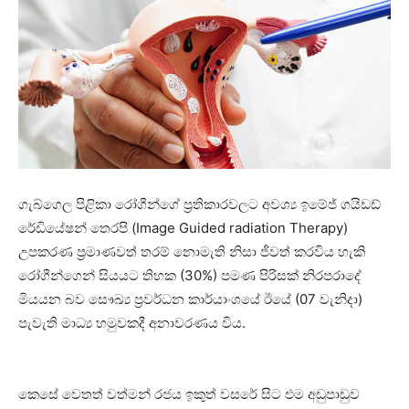
ගැබ්ගෙල පිළිකා රෝගීන්ගේ ප්‍රතිකාරවලට අවශ්‍ය ඉමේජ් ගයිඩඩ්
රේඩියේෂන් තෙරපි (Image Guided radiation Therapy)
උපකරණ ප්‍රමාණවත් තරම් නොමැති නිසා ජීවත් කරවිය හැකි
රෝගීන්ගෙන් සියයට තිහක (30%) පමණ පිරිසක් නිරපරාදේ
මියයන බව සෞඛ්‍ය ප්‍රවර්ධන කාර්යාංශයේ ඊයේ (07 වැනිදා)
පැවැති මාධ්‍ය හමුවකදී අනාවරණය විය.
කෙසේ වෙතත් වත්මන් රජය ඉකුත් වසරේ සිට එම අඩුපාඩුව