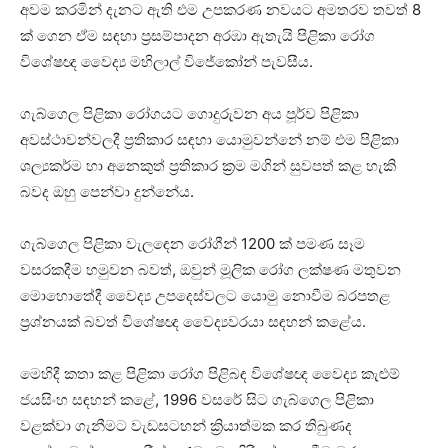
අවම කරමින් දැනට ඇති එම උපකරණ නවයට අමතරව තවත් 8
ක් ගෙන ඒම සඳහා ප්‍රසම්පාදන අරඹා ඇතැයි පිළිකා රෝග
විශේෂඥ වෛද්‍ය මහිලාල් විජේකෝන් පැවසීය.
ගැබ්ගෙල පිළිකා රෝගයට ගොදුරුවන අය පූර්ව පිළිකා
අවස්ථාවන්වලදී ප්‍රතිකාර සඳහා යොමුවන්නේ නම් එම පිළිකා
ශල්‍යකර්ම හා අනෙකුත් ප්‍රතිකාර ක්‍රම මගින් සුවපත් කළ හැකි
බවද ඔහු පෙන්වා දුන්නේය.
ගැබ්ගෙල පිළිකා වැලඳෙන රෝගීන් 1200 ක් පමණ සෑම
වසරකදීම හමුවන බවත්, ඔවුන් මූලික රෝග ලක්ෂණ මතුවන
මොහොතේදී වෛද්‍ය උපදෙස්වලට යොමු නොවීම බරපතළ
ප්‍රශ්නයක් බවත් විශේෂඥ වෛද්‍යවරයා සඳහන් කළේය.
මෙහිදී කතා කළ පිළිකා රෝග පිළිබඳ විශේෂඥ වෛද්‍ය කැළුම්
ජයසිංහ සඳහන් කළේ, 1996 වසරේ සිට ගැබ්ගෙල පිළිකා
වළක්වා ගැනීමට වැඩසටහන් ක්‍රියාත්මක කර තිබුණද