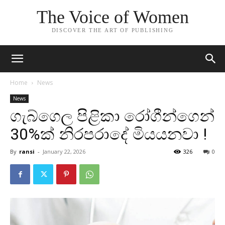
The Voice of Women
DISCOVER THE ART OF PUBLISHING
Home
News
News
ගැබ්ගෙල පිළිකා රෝගීන්ගෙන්
30%ක් නිරපරාදේ මියයනවා !
By
ransi
-
January 22, 2026
326
0