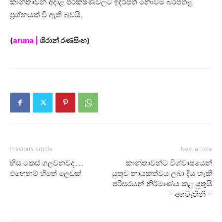
කාන්තාවන් අදාළ පරීක්ෂණවලට ඉදිරිපත් නොවීම බරපතළ
ප්‍රශ්නයක් වී ඇති බවයි.
(
aruna |
ශිරාන් රණසිංහ)
Previous article
Next article
හිස කෙස් ගලවනවද……
කාන්තාවන්ට විශ්වාසයෙන්
එහෙනම් හිතේ ලෙඩක්
යුතුව නායකත්වය ලබා දිය හැකි
පරිසරයන් නිර්මාණය කළ යුතුයි
– අගමැතිනි –