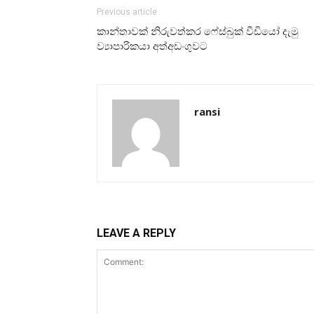
Previous article
කාන්තාවක් නිරුවත්කර ෆේස්බුක් වීඩියෝ දැමු
ව්‍යාපාරිකයා අත්අඩංගුවට
ransi
LEAVE A REPLY