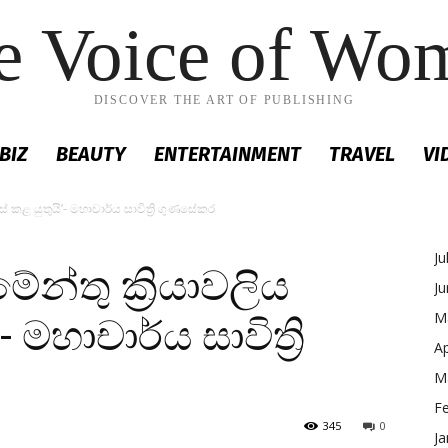
e Voice of Wo
DISCOVER THE ART OF PUBLISHING
BIZ
BEAUTY
ENTERTAINMENT
TRAVEL
VI
ස් කළ යුතුයි’- මහාචාර්ය සාවිත්‍රි ගුණසේකර
Ju
ේන්තු ක්‍රියාවලිය
J
M
මහාචාර්ය සාවිත්‍රි
Ap
M
F
345
0
Ja