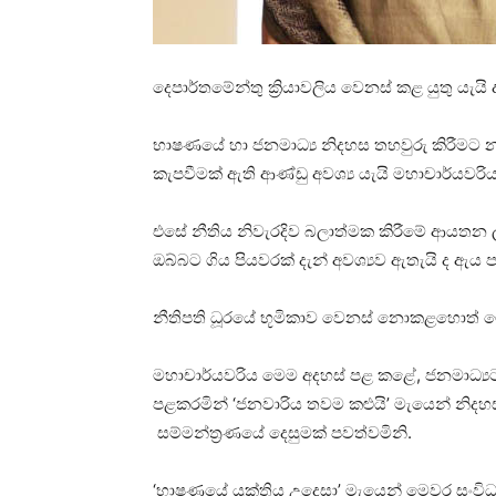
දෙපාර්තමේන්තු ක්‍රියාවලිය වෙනස් කළ යුතු යැයි 
භාෂණයේ හා ජනමාධ්‍ය නිදහස තහවුරු කිරීමට 
කැපවීමක් ඇති ආණ්ඩු අවශ්‍ය යැයි මහාචාර්යව
එසේ නීතිය නිවැරදිව බලාත්මක කිරීමේ ආයතන ල
ඔබ්බට ගිය පියවරක් දැන් අවශ්‍යව ඇතැයි ද ඇය ප
නීතිපති ධූරයේ භූමිකාව වෙනස් නොකළහොත් මෙ
මහාචාර්යවරිය මෙම අදහස් පළ කළේ, ජනමාධ්‍ය
පළකරමින් ‘ජනවාරිය තවම කළුයි’ මැයෙන් නිදහස් 
සම්මන්ත්‍රණයේ දෙසුමක් පවත්වමිනි.
‘භාෂණයේ යුක්තිය උදෙසා’ මැයෙන් මෙවර සංවිධාන