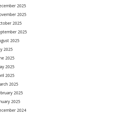
ecember 2025
ovember 2025
ctober 2025
eptember 2025
ugust 2025
ly 2025
une 2025
ay 2025
ril 2025
arch 2025
ebruary 2025
nuary 2025
ecember 2024