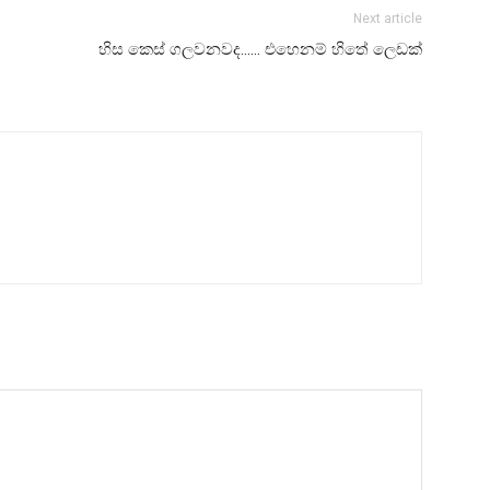
Next article
හිස කෙස් ගලවනවද…… එහෙනම් හිතේ ලෙඩක්