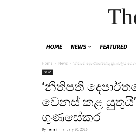
Th
HOME
NEWS
FEATURED
Home
News
‘නීතිපති දෙපාර්තමේන්තු ක්‍රියාවලිය වෙන
News
‘නීතිපති දෙපාර්තම
වෙනස් කළ යුතුයි’- 
ගුණසේකර
By
ransi
-
January 20, 2026