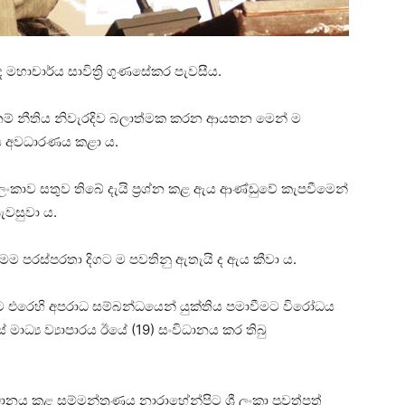
ද මහාචාර්ය සාවිත්‍රි ගුණසේකර පැවසීය.
නම් නීතිය නිවැරදිව බලාත්මක කරන ආයතන මෙන් ම
රිය අවධාරණය කළා ය.
ංකාව සතුව තිබේ දැයි ප්‍රශ්න කළ ඇය ආණ්ඩුවේ කැපවීමෙන්
ැවසුවා ය.
ම පරස්පරතා දිගට ම පවතිනු ඇතැයි ද ඇය කීවා ය.
ට එරෙහි අපරාධ සම්බන්ධයෙන් යුක්තිය පමාවීමට විරෝධය
මාධ්‍ය ව්‍යාපාරය ඊයේ (19) සංවිධානය කර තිබු
ය කළ සම්මන්ත්‍රණය නාරාහේන්පිට ශ්‍රී ලංකා පුවත්පත්