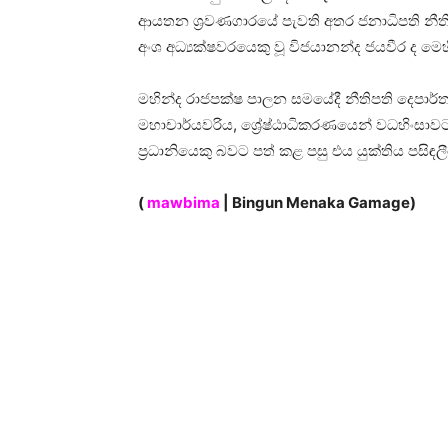
ආයතන ශ්‍රවණගාරයේ පැවති අතර ජනාධිපති නීති
අංශ අධ්‍යක්ෂවරයෙකු වූ විජයානන්ද ජයවීර ද මෙහිද
මහින්ද රාජපක්ෂ පාලන සමයේදී නීතිපති දෙපාර්ත
මහාචාර්යවරිය, ශ්‍රේෂ්ඨාධිකරණයෙන් වධහිංසාව
ප්‍රධානියෙකු බවට පත් කළ පසු එය යුක්තිය පසිඳ
(
mawbima
| Bingun Menaka Gamage)