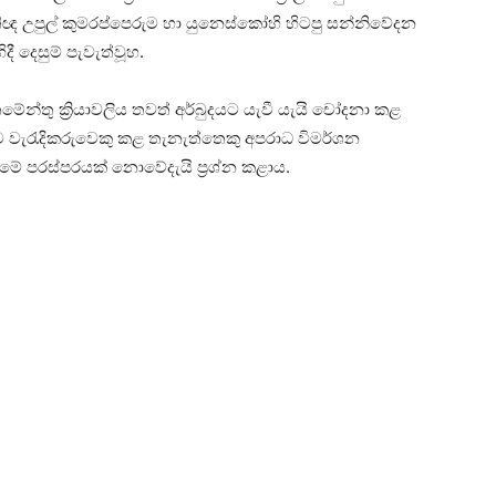
ඥ උපුල් කුමරප්පෙරුම හා යුනෙස්කෝහි හිටපු සන්නිවේදන
ී දෙසුම් පැවැත්වූහ.
මේන්තු ක්‍රියාවලිය තවත් අර්බුදයට යැවී යැයි චෝදනා කළ
ට වැරැදිකරුවෙකු කළ තැනැත්තෙකු අපරාධ විමර්ශන
ලීමේ පරස්පරයක් නොවේදැයි ප්‍රශ්න කළාය.