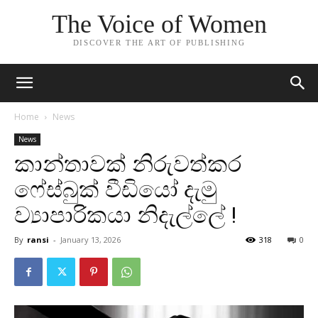
The Voice of Women
DISCOVER THE ART OF PUBLISHING
Home
News
News
කාන්තාවක් නිරුවත්කර
ෆේස්බුක් වීඩියෝ දැමු
ව්‍යාපාරිකයා නිදැල්ලේ !
By
ransi
-
January 13, 2026
318
0