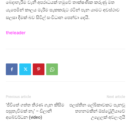
බෙදාහැරීම වැනි අපරාධයක් හමුවේ තාක්ෂණික කරුණු මත
යැපෙමින් කාලය මැරීම සැකකරුට රටින් පැන යාමට අවස්ථාව
සලසා දීමක් බව සිවිල් සංවිධාන පෙන්වා දෙයි.
theleader
Previous article
Next article
‘ජීවිතේ ගත්ත තීරණ ගැන කිසිම
පලස්තීන ලේඛිකාවකට පැනවූ
පසුතැවීමක් නෑ’ – ඩිලානි
තහනමකින් ඕස්ට්‍රේලියාවේ
අබේවර්ධන (video)
උළෙලක් අවලංගුයි