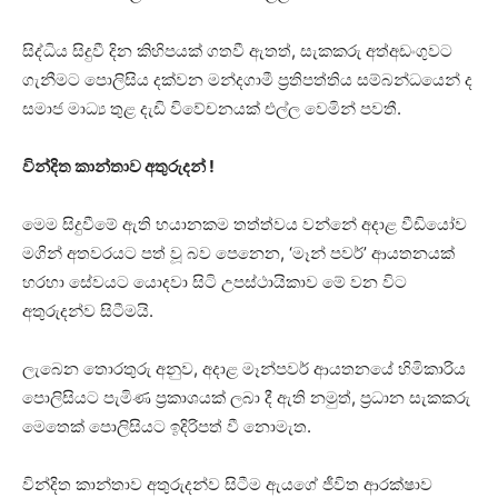
සිද්ධිය සිදුවී දින කිහිපයක් ගතවී ඇතත්, සැකකරු අත්අඩංගුවට
ගැනීමට පොලිසිය දක්වන මන්දගාමී ප්‍රතිපත්තිය සම්බන්ධයෙන් ද
සමාජ මාධ්‍ය තුළ දැඩි විවේචනයක් එල්ල වෙමින් පවතී.
වින්දිත කාන්තාව අතුරුදන් !
මෙම සිදුවීමේ ඇති භයානකම තත්ත්වය වන්නේ අදාළ වීඩියෝව
මගින් අතවරයට පත් වූ බව පෙනෙන, ‘මෑන් පවර්’ ආයතනයක්
හරහා සේවයට යොදවා සිටි උපස්ථායිකාව මේ වන විට
අතුරුදන්ව සිටීමයි.
ලැබෙන තොරතුරු අනුව, අදාළ මෑන්පවර් ආයතනයේ හිමිකාරිය
පොලිසියට පැමිණ ප්‍රකාශයක් ලබා දී ඇති නමුත්, ප්‍රධාන සැකකරු
මෙතෙක් පොලිසියට ඉදිරිපත් වී නොමැත.
වින්දිත කාන්තාව අතුරුදන්ව සිටීම ඇයගේ ජීවිත ආරක්ෂාව