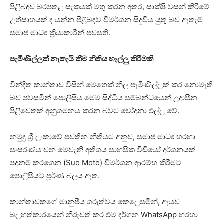
පිළිබඳව බරපතළ සැකයක් මතු කරන අතර, සාක්ෂි වසන් කිරීමේ
උත්සාහයක් ද යන්න පිළිබඳව විමර්ශන සිදුවිය යුතු බව ඇතැම්
සමාජ මාධ්‍ය ක්‍රියාකාරීන් පවසති.
පැමිණිල්ලක් නැතැයි කීම නීතිය හෑල්ලු කිරීමකි
වින්දිත කාන්තාව විසින් මෙතෙක් නිල පැමිණිල්ලක් කර නොමැති
බව පවසමින් පොලිසිය මෙම සිද්ධිය සම්බන්ධයෙන් උදාසීන
පිළිවෙතක් අනුගමනය කරන බවට චෝදනා එල්ල වේ.
නමුදු ශ්‍රී ලංකාවේ පවතින නීතියට අනුව, සමාජ මාධ්‍ය හරහා
සංසරණය වන මෙවැනි අතිශය සාහසික වීඩියෝ දර්ශනයක්
පදනම් කරගෙන (Suo Moto) විමර්ශන ආරම්භ කිරීමට
පොලිසියට පූර්ණ බලය ඇත.
කාන්තාවකගේ මානුෂීය ගරුත්වය කෙලෙසමින්, ඇයව
බලහත්කාරයෙන් නිරුවත් කර එම දර්ශන WhatsApp හරහා