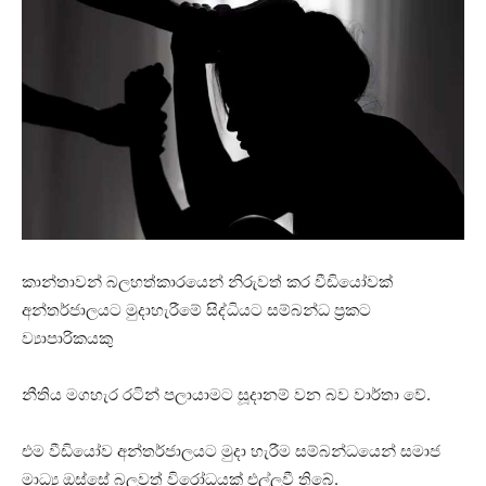
කාන්තාවන් බලහත්කාරයෙන් නිරුවත් කර වීඩියෝවක්
අන්තර්ජාලයට මුදාහැරීමේ සිද්ධියට සම්බන්ධ ප්‍රකට
ව්‍යාපාරිකයකු
නීතිය මගහැර රටින් පලායාමට සූදානම් වන බව වාර්තා වේ.
එම වීඩියෝව අන්තර්ජාලයට මුදා හැරීම සම්බන්ධයෙන් සමාජ
මාධ්‍ය ඔස්සේ බලවත් විරෝධයක් එල්ලවී තිබේ.