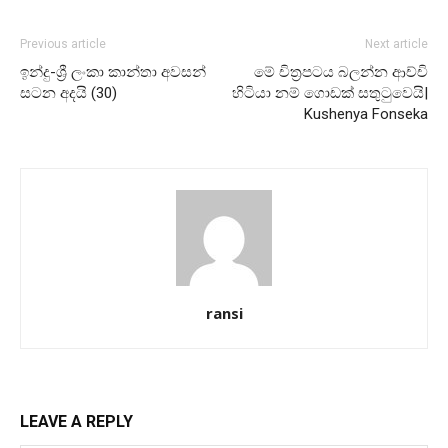
Previous article
Next article
ඉන්දු-ශ්‍රී ලංකා කාන්තා අව­සන්
මේ චිත්‍රපටය බලන්න ආච්චි
සටන අදයි (30)
හිටියා නම් ගොඩක් සතුටුවෙයි|
Kushenya Fonseka
ransi
LEAVE A REPLY