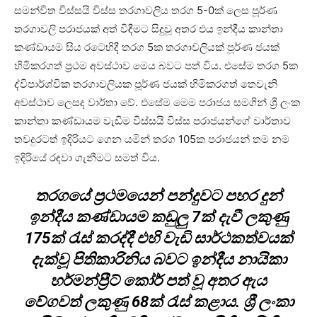
සමන්විත විස්සයි විස්ස තරගාවලිය තරග 5-0ක් ලෙස පූර්ණ
තරගාවලි පරාජයක් අත් විඳීමට සිදුවූ අතර එය ඉන්දීය කාන්තා
කණ්ඩායම සිය රටෙහිදී තරග 5ක තරගාවලියක් පූර්ණ ජයක්
හිමිකරගත් ප්‍රථම අවස්ථාව මෙය බවට පත් විය. එසේම තරග 5ක
ද්විපාර්ශ්වික තරගාවලියක පූර්ණ ජයක් හිමිකරගත් තෙවැනි
අවස්ථාව ලෙසද වාර්තා වේ. එසේම මෙම පරාජය සමගින් ශ්‍රී ලංක
කාන්තා කණ්ඩායම වැඩිම විස්සයි විස්ස පරාජයන්ගේ වාර්තාව
තවදුරටත් ඉදිරියට ගෙන යමින් තරග 105ක පරාජයන් තම නම
ඉදිරියේ රඳවා ගැනීමට සමත් විය.
තරගයේ ප්‍රථමයෙන් පන්දුවට පහර දුන්
ඉන්දීය කණ්ඩායම කඩුලු 7ක් දැවී ලකුණු
175ක් රැස් කරද්දී එහි වැඩි සාර්ථකත්වයක්
දැක්වූ පිතිකාරිනිය බවට ඉන්දීය නායිකා
හර්මන්ප්‍රීට් කෝර් පත් වූ අතර ඇය
වේගවත් ලකුණු 68ක් රැස් කළාය. ශ්‍රී ලංකා