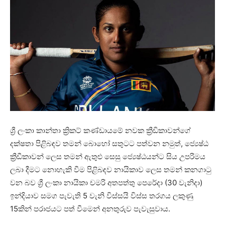
ශ්‍රී ලංකා කාන්තා ක්‍රිකට් කණ්ඩායමේ නවක ක්‍රීඩිකාවන්ගේ
දක්ෂතා පිළිබඳව තමන් බොහෝ සතුටට පත්වන නමුත්, ජ්‍යෙෂ්ඨ
ක්‍රීඩීකාවන් ලෙස තමන් ඇතුළු සෙසු ජ්‍යෙෂ්ඨයන්ට සිය උපරිමය
ලබා දීමට නොහැකි වීම පිළිබඳව නායිකාව ලෙස තමන් කනගාටු
වන බව ශ්‍රී ලංකා නායිකා චමරි අතපත්තු පෙරේදා (30 වැනිදා)
ඉන්දියාව සමග පැවැති 5 වැනි විස්සයි විස්ස තරගය ලකුණු
15කින් පරාජයට පත් වීමෙන් අනතුරුව පැවැසුවාය.