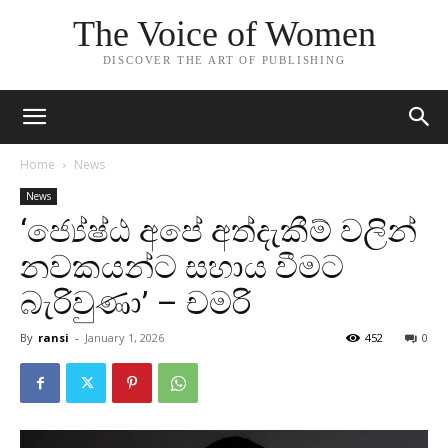
The Voice of Women
DISCOVER THE ART OF PUBLISHING
Home
News
News
‘ජ්‍යේෂ්ඨ අපේ අත්දැකීම් වලින්
නවකයන්ට සහාය වීමට
බැරිවුණා’ – චමරි
By
ransi
-
January 1, 2026
452
0