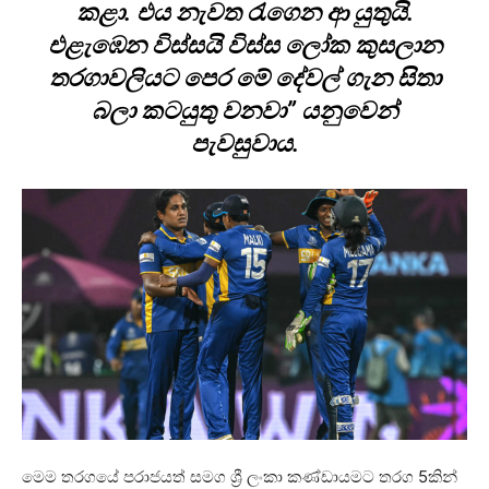
කළා. එය නැවත රැගෙන ආ යුතුයි.
එළැඹෙන විස්සයි විස්ස ලෝක කුසලාන
තරගාවලියට පෙර මේ දේවල් ගැන සිතා
බලා කටයුතු වනවා” යනුවෙන්
පැවසුවාය.
මෙම තරගයේ පරාජයත් සමග ශ්‍රී ලංකා කණ්ඩායමට තරග 5කින්