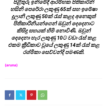
පිළිතුරු ඉනිමේදී ආරම්භක පිතිකාරිනි
හසිනි පෙරේරා ලකුණු 65ක් සහ ඉමේෂා
දුලානි ලකුණු 50ක් රැස් කළද අනෙකුත්
පිතිකාරිනියන්ගෙන් ඔවුන් දෙදෙනාට
කිසිදු සහයක් හිමි නොවිණි. ඔවුන්
දෙදෙනා හැර ලකුණු 10ට වඩා රැස් කළ
එකම ක්‍රීඩිකාව වූයේ ලකුණු 14ක් රැස් කළ
රශ්මිකා සෙව්වන්දි පමණකි.
(aruna)