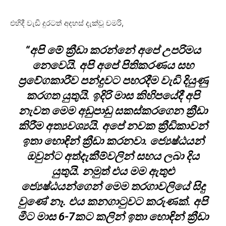
එහිදී වැඩි දුරටත් අදහස් දැක්වූ චමරි,
“අපි මේ ක්‍රීඩා කරන්නේ අපේ උපරිමය
නෙවෙයි. අපි අපේ පිතිකරණය සහ
ප්‍රවේගකාරීව පන්දුවට පහරදීම වැඩි දියුණු
කරගත යුතුයි. ඉදි‍රි මාස කිහිපයේදී අපි
නැවත මෙම අඩුපාඩු සකස්කරගෙන ක්‍රීඩා
කිරීම අත්‍යවශ්‍යයි. අපේ නවක ක්‍රීඩිකාවන්
ඉතා හොඳින් ක්‍රීඩා කරනවා. ජ්‍යෙෂ්ඨයන්
ඔවුන්ට අත්දැකීම්වලින් සහය ලබා දිය
යුතුයි. නමුත් එය මම ඇතුළු
ජ්‍යෙෂ්ඨයන්ගෙන් මෙම තරගාවලියේ සිදු
වුණේ නෑ. එ‍ය කනගාටුවට කරුණක්. අපි
මීට මාස 6-7කට කලින් ඉතා හොඳින් ක්‍රීඩා