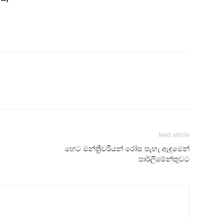
Next article
හෙට මන්ත්‍රීවරියන් රෝස පැහැ ඇඳුමෙන්
පාර්ලිමේන්තුවට