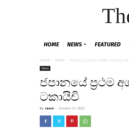
Th
HOME
NEWS
FEATURED
Home
News
ජපානයේ ප්‍රථම අගමැතිනිය සනායේ ටකා
News
ජපානයේ ප්‍රථම 
ටකායිචි
By
ransi
-
October 21, 2025