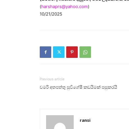
(
harshaprs@yahoo.com
)
10/21/2025
Previous article
චමරි අතපත්තු සුවිශේෂී කඩයිමක් පසුකරයි
ransi