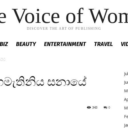
e Voice of Wo
DISCOVER THE ART OF PUBLISHING
BIZ
BEAUTY
ENTERTAINMENT
TRAVEL
VI
යිචි
Ju
අගමැතිනිය සනායේ
J
M
Ap
343
0
M
F
Ja