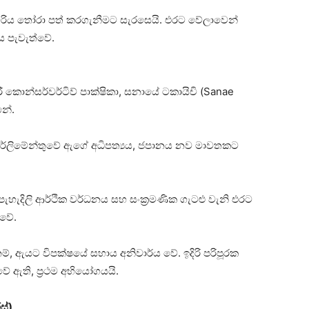
්‍යවරිය තෝරා පත් කරගැනීමට සැරසෙයි. එරට වේලාවෙන්
ය පැවැත්වේ.
ාරී කොන්සර්වර්ටිව් පාක්ෂිකා, සනායේ ටකායිචි (Sanae
නේ.
පාර්ලිමේන්තුවේ ඇගේ අධිපත්‍යය, ජපානය නව මාවතකට
ැහැදිලි ආර්ථික වර්ධනය සහ සංක්‍රමණික ගැටළු වැනි එරට
ටවේ.
, ඇයට විපක්ෂයේ සහාය අනිවාර්ය වේ. ඉදිරි පරිපූරක
ේ ඇති, ප්‍රථම අභියෝගයයි.
ස්)