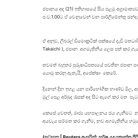
ජපානය අද (21) ඉතිහාසයේ සිය පළමු අග්‍රාමාත
ප.ව.1.00ට ඒ වෙනුවෙන් වන පාර්ලිමේන්තු ඡන්ද
ඒ අනුව, ලිබරල් ඩිමොක්‍රටික් පක්ෂයේ දැඩි මතධ
Takaichi ), ජපාන අගමැතිනිය ලෙස පත් කර ගැ
තවමත් බහුතර පුරුෂාධිපත්‍යයේ පවතින ජපාන 
යොමු කරනු ඇතැයි, අපේක්ෂා කෙරේ.
දිනෙන් දින ඉහළ යන පාරිභෝගික භාණ්ඩ මිල, අප
මුල් පෙළ අර්බුද රැසක් අද සිට ඇගේ කර මත පැ
කෙසේ වෙතත්, රාජ්‍ය යහපාලනය ජය ගැනීමට නම්
අයවැය සම්මත කර ගැනීම, නව අගමැතිනිය හමුව
(සටහන | Reuters ඇසුරින්; හර්ෂ උදයකාන්ත පීරි