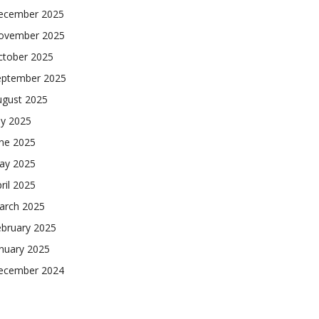
ecember 2025
ovember 2025
ctober 2025
eptember 2025
ugust 2025
ly 2025
une 2025
ay 2025
ril 2025
arch 2025
ebruary 2025
nuary 2025
ecember 2024