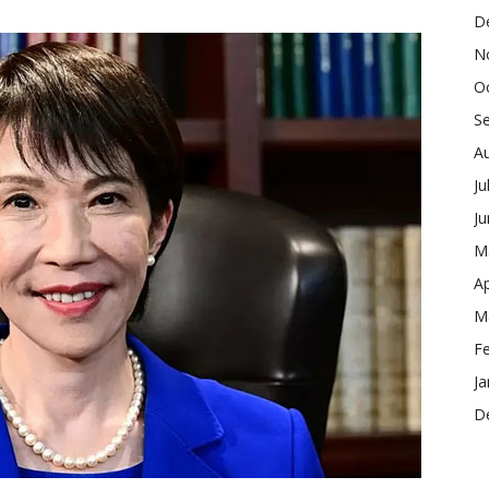
D
N
O
S
A
Ju
J
M
Ap
M
F
Ja
D