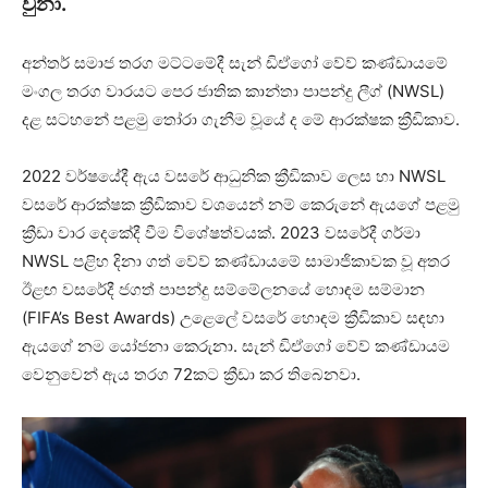
වුනා.
අන්තර් සමාජ තරග මට්ටමේදී සැන් ඩිඒගෝ වේව් කණ්ඩායමේ
මංගල තරග වාරයට පෙර ජාතික කාන්තා පාපන්දු ලීග් (NWSL)
දළ සටහනේ පළමු තෝරා ගැනීම වූයේ ද මේ ආරක්ෂක ක්‍රීඩිකාව.
2022 වර්ෂයේදී ඇය වසරේ ආධුනික ක්‍රීඩිකාව ලෙස හා NWSL
වසරේ ආරක්ෂක ක්‍රීඩිකාව වශයෙන් නම් කෙරුනේ ඇයගේ පළමු
ක්‍රීඩා වාර දෙකේදී වීම විශේෂත්වයක්. 2023 වසරේදී ගර්මා
NWSL පළිහ දිනා ගත් වේව් කණ්ඩායමේ සාමාජිකාවක වූ අතර
ඊළඟ වසරේදී ජගත් පාපන්දු සම්මේලනයේ හොඳම සම්මාන
(FIFA’s Best Awards) උළෙලේ වසරේ හොඳම ක්‍රීඩිකාව සඳහා
ඇයගේ නම යෝජනා කෙරුනා. සැන් ඩිඒගෝ වේව් කණ්ඩායම
වෙනුවෙන් ඇය තරග 72කට ක්‍රීඩා කර තිබෙනවා.