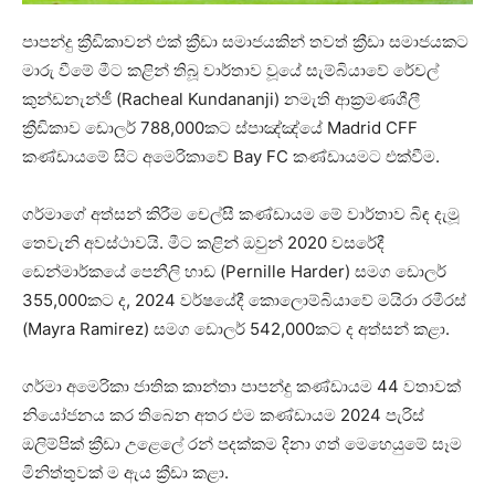
පාපන්දු ක්‍රීඩිකාවන් එක් ක්‍රීඩා සමාජයකින් තවත් ක්‍රීඩා සමාජයකට
මාරු වීමේ මීට කළින් තිබූ වාර්තාව වූයේ සැම්බියාවේ රේචල්
කුන්ඩනැන්ජී (Racheal Kundananji) නමැති ආක්‍රමණශීලී
ක්‍රීඩිකාව ඩොලර් 788,000කට ස්පාඤ්ඤ්යේ Madrid CFF
කණ්ඩායමේ සිට අමෙරිකාවේ Bay FC කණ්ඩායමට එක්වීම.
ගර්මාගේ අත්සන් කිරීම චෙල්සී කණ්ඩායම මේ වාර්තාව බිඳ දැමූ
තෙවැනි අවස්ථාවයි. මීට කළින් ඔවුන් 2020 වසරේදී
ඩෙන්මාර්කයේ පෙනීලි හාඩ (Pernille Harder) සමග ඩොලර්
355,000කට ද, 2024 වර්ෂයේදී කොලොම්බියාවේ මයිරා රමීරස්
(Mayra Ramirez) සමග ඩොලර් 542,000කට ද අත්සන් කළා.
ගර්මා අමෙරිකා ජාතික කාන්තා පාපන්දු කණ්ඩායම 44 වතාවක්
නියෝජනය කර තිබෙන අතර එම කණ්ඩායම 2024 පැරිස්
ඔලිම්පික් ක්‍රීඩා උළෙලේ රන් පදක්කම දිනා ගත් මෙහෙයුමේ සෑම
මිනිත්තුවක් ම ඇය ක්‍රීඩා කළා.