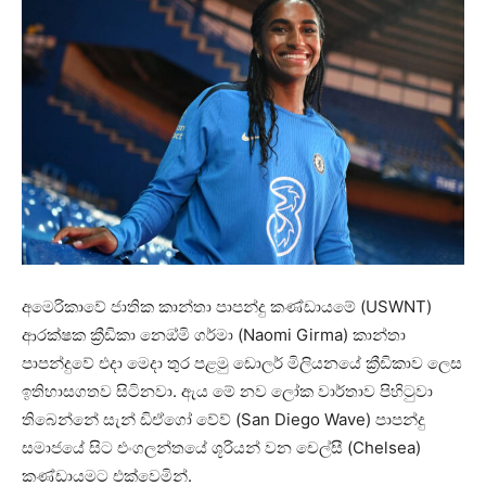
අමෙරිකාවේ ජාතික කාන්තා පාපන්දු කණ්ඩායමේ (USWNT)
ආරක්ෂක ක්‍රීඩිකා නෙඔ්මි ගර්මා (Naomi Girma) කාන්තා
පාපන්දුවේ එදා මෙදා තුර පළමු ඩොලර් මිලියනයේ ක්‍රීඩිකාව ලෙස
ඉතිහාසගතව සිටිනවා. ඇය මේ නව ලෝක වාර්තාව පිහිටුවා
තිබෙන්නේ සැන් ඩිඒගෝ වේව් (San Diego Wave) පාපන්දු
සමාජයේ සිට එංගලන්තයේ ශූරියන් වන චෙල්සී (Chelsea)
කණ්ඩායමට එක්වෙමින්.