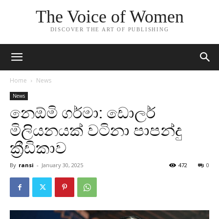
The Voice of Women
DISCOVER THE ART OF PUBLISHING
Home
News
News
නෙඕමි ගර්මා: ඩොලර්
මිලියනයක් වටිනා පාපන්දු
ක්‍රීඩිකාව
By
ransi
-
January 30, 2025
472
0