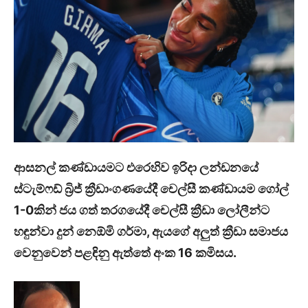
ආසනල් කණ්ඩායමට එරෙහිව ඉරිදා ලන්ඩනයේ
ස්ටැම්ෆඩ් බ්‍රිජ් ක්‍රීඩාංගණයේදී චෙල්සී කණ්ඩායම ගෝල්
1-0කින් ජය ගත් තරගයේදී චෙල්සී ක්‍රීඩා ලෝලීන්ට
හඳුන්වා දුන් නෙඕමි ගර්මා, ඇයගේ අලුත් ක්‍රීඩා සමාජය
වෙනුවෙන් පළඳිනු ඇත්තේ අංක 16 කමිසය.