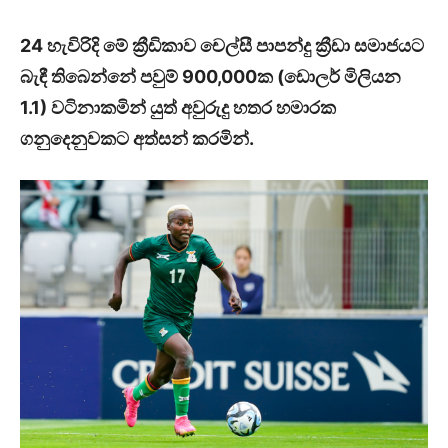
24 හැවිරිදි මේ ක්‍රීඩිකාව චෙල්සී පාපන්දු ක්‍රීඩා සමාජයට
බැඳී තිබෙන්නේ පවුම් 900,000ක (ඩොලර් මිලියන
1.1) වටිනාකමින් යුත් අවුරුදු හතර හමාරක
ගනුදෙනුවකට අත්සන් කරමින්.