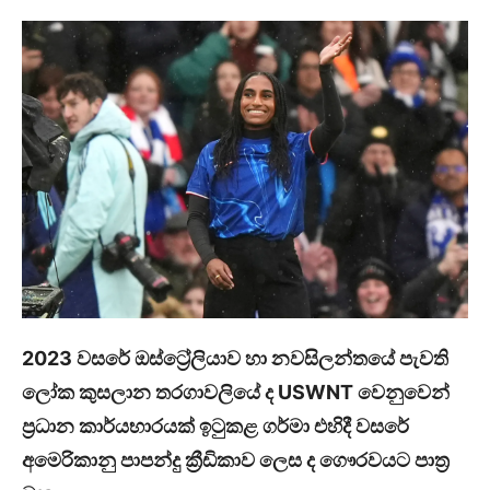
2023 වසරේ ඔස්ට්‍රේලියාව හා නවසිලන්තයේ පැවති
ලෝක කුසලාන තරගාවලියේ ද USWNT වෙනුවෙන්
ප්‍රධාන කාර්යභාරයක් ඉටුකළ ගර්මා එහිදී වසරේ
අමෙරිකානු පාපන්දු ක්‍රීඩිකාව ලෙස ද ගෞරවයට පාත්‍ර