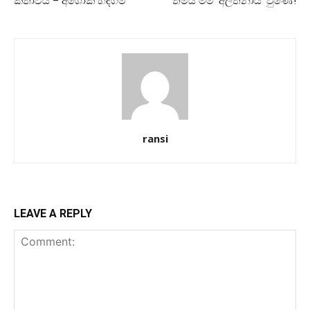
කතාවයි – අශෝක හඳගම
තමයි මම ‘අල්තීනායි’ වුණේ!
ransi
LEAVE A REPLY