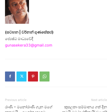
(සටහන | වර්නන් ගුණසේකර)
ජ්‍යෙෂ්ඨ මාධ්‍යවේදී
gunasekera33@gmail.com
Previous article
Next article
රාණි – මනෝරාණි ගැන මගේ
කුසලතා සම්මානය ගත් දින