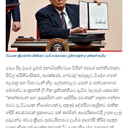
විධායක ක්‍රියාමාර්ග 200කට වැඩි සංඛ්‍යාවකට ට්‍රම්ප් ඉකුත් දා අත්සන් තැබීය
මෙය සිදු වූයේ ට්‍රම්ප් ජනාධිපතිවරයා විසින් රජයේ සන්නිවේදන,
සිවිල් අයිතිවාසිකම්, ආරක්ෂණ, ෆෙඩරල් අරමුදල්, විදේශ ගමන්
බලපත්‍ර සහ වීසා වැනි නිල ලේඛනවලට මෙන් ම බන්ධනාගාර
සම්බන්ධ සංක්‍රාන්ති ලිංගික ප්‍රතිපත්තියට දැඩිව බලපෑම් කෙරෙන
“කාන්තාවන් සහ පුරුෂයින් යන දෙපිරිස පමණක්” හඳුනා ගන්නා
බවට වූ විධායක නියෝගයක් ද, දකුණු දේශසීමා ආශ්‍රිතව ජාතික
හදිසි අවස්ථාවක් ප්‍රකාශයට පත් කරමින්, අමෙරිකාවේදී උපත ලැබූ
දරුවන්ට ස්වයංක්‍රීයව පුරවැසිභාවය ලැබීම අහෝසි කිරීම ඇතුළු
සංක්‍රමණිකයන් ඉලක්ක කරගත් විධායක නියෝග ගණනාවක්