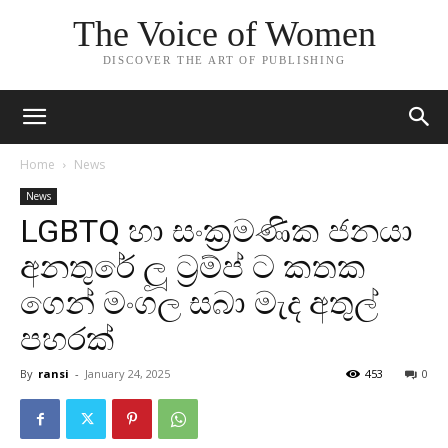
The Voice of Women
DISCOVER THE ART OF PUBLISHING
Home
News
News
LGBTQ හා සංක්‍රමණික ජනයා
අනතුරේ ලූ ට්‍රම්ප් ට කතක
ගෙන් මංගල සබා මැද අතුල්
පහරක්
By
ransi
-
January 24, 2025
453
0