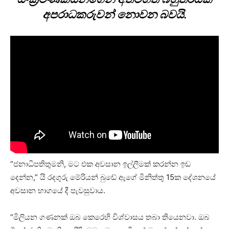
අපරාධකරුවන් නොවන බවයි.
“ජනාධිපතිතුමනි, මට එක අවසාන ඉල්ලීමක් කරන්න ඉඩ
දෙන්න,” යි රදගුරු මේරියන් බුඩේ ඇගේ මිනිත්තු 15ක දේශනයේ
අවසාන භාගයේ දී පැවසුවාය.
“මිලියන ගණනක් ඔබ කෙරෙහි විශ්වාසය තබා තියෙනවා. ඔබ