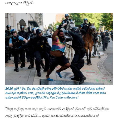
හෙළාදැක තිබුණි.
2020 ජුනි 1 වන දින ජනාධිපති ඩොනල්ඩ් ට්‍රම්ප් ශාන්ත ජෝන් දේවස්ථාන භූමියේ
ඡායාරූප ගැනීමට පෙර, ලෆයෙට් චතුරශ්‍රයේ උද්ඝෝෂණයේ නිරත පිරිස් වෙත කඩා
පනින කැරලි මර්දන පොලිසිය
[File: Ken Cedeno/Reuters]
“ඔහු පැවසූ සහ කළ සෑම දෙයකම අරමුණ වුණේ ප්‍රචණ්ඩත්වය
අවුලුවාලීම පමණයි… අපට සදාචාරාත්මක නායකත්වයක්