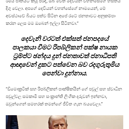
ඊයේ ජාතියට කියූ පරිදි, ඔබ වෙත දෙවියන් වහන්සේගේ හස්තය
දිගු වෙලා. අපගේ දෙවියන් වහන්සේගේ නාමයෙන්, මේ
අවස්ථාවේ බියට පත්ව සිටින අපේ රටේ ජනතාවට අනුකම්පා
කරන ලෙස මම ඔබෙන් ඉල්ලා සිටිනවා.”
දෙවැනි වරටත් එක්සත් ජනපදයේ
පාලකයා වීමට රිපබ්ලිකන් පක්ෂ නායක
ට්‍රම්ප්ට ඡන්දය දුන් ජනතාවත් ජනාධිපති
ආඥාවෙන් දුකට පත්වෙන බව රදගුරුතුමිය
පෙන්වා දුන්නාය.
“ඩිමොක්‍රටික් සහ රිපබ්ලිකන් පාක්ෂිකයින් ගේ පවුල් සහ ස්වාධීන
පවුල්වල සමකාමී සහ සංක්‍රාන්ති ලිංගික දරුවන් ඉන්නවා,
ඔවුන්ගෙන් සමහරක් තමන්ගේ ජීවිත ගැන බයවෙලා.”