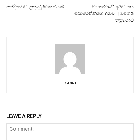
ඉන්දියාවට ලකුණු 60ක ජයක්
මනෝරාණි අම්ම සහ
සෝමරත්නගේ අම්ම…| මහේෂ්
හපුගොඩ
ransi
LEAVE A REPLY