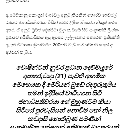
ලක්කර තිබේ.
ඇමෙරිකානු කොංග්‍රස් මණ්ඩල අනුමැතියකින් තොරව ෆෙඩරල්
රජයට ජනාධිපතිවරයා විසින් මෙම ලිඛිත නියෝග නිකුත් කරන
අතර, ඒ අනුව ට්‍රම්ප් දේශසීමා මුද්‍රා තැබීමේ සිට සංක්‍රාන්ති ලිංගික
ප්‍රජාවේ අයිතිවාසිකම් අමු අමුවේ උල්ලංඝනය කෙරෙන ප්‍රතිපත්ති
ඇතුළු විධායක ක්‍රියාමාර්ග 200කට වැඩි සංඛ්‍යාවකට ඉකුත් දා
අත්සන් තැබීය.
වොෂින්ටන් නුවර ප්‍රධාන දෙව්මැදුරේ
අඟහරුවාදා (21) පැවති ආගමික
මෙහෙයක දී මේරියන් බුඩේ රදගුරුතුමිය
තමන් ඉදිරියේ වාඩිගෙන සිටි
ජනාධිපතිවරයා ගේ මුහුණටම කියා
සිටියේ පුරවැසියන් නොවීම හෝ නිල
කඩදාසි නොතිබුණ පමණින්
සංක්‍රමණිකයන්ගෙන් අතිමහත් බහුතරයක්