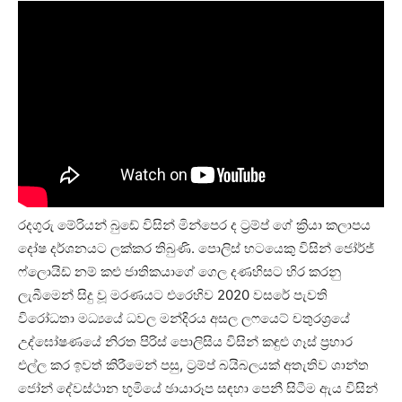
රදගුරු මේරියන් බුඩේ විසින් මින්පෙර ද ට්‍රම්ප් ගේ ක්‍රියා කලාපය
දෝෂ දර්ශනයට ලක්කර තිබුණි. පොලිස් භටයෙකු විසින් ජෝර්ජ්
ෆ්ලොයිඩ් නම් කළු ජාතිකයාගේ ගෙල දණහිසට හිර කරනු
ලැබීමෙන් සිදු වූ මරණයට එරෙහිව 2020 වසරේ පැවති
විරෝධතා මධ්‍යයේ ධවල මන්දිරය අසල ලෆයෙට් චතුරශ්‍රයේ
උද්ඝෝෂණයේ නිරත පිරිස් පොලිසිය විසින් කඳුළු ගෑස් ප්‍රහාර
එල්ල කර ඉවත් කිරීමෙන් පසු, ට්‍රම්ප් බයිබලයක් අතැතිව ශාන්ත
ජෝන් දේවස්ථාන භූමියේ ඡායාරූප සඳහා පෙනී සිටීම ඇය විසින්