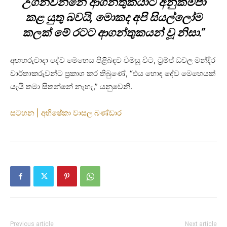
උගන්වන්නේ ආගන්තුකයාට අනුකම්පා
කළ යුතු බවයි, මොකද අපි සියල්ලෝම
කලක් මේ රටට ආගන්තුකයන් වූ නිසා.”
අඟහරුවාදා දේව මෙහෙය පිළිබඳව විමසූ විට, ට්‍රම්ප් ධවල මන්දිර
වාර්තාකරුවන්ට ප්‍රකාශ කර තිබුණේ, “එය හොඳ දේව මෙහෙයක්
යැයි තමා සිතන්නේ නැහැ,” යනුවෙනි.
සටහන | අභිෂේකා වාසල බණ්ඩාර
Previous article
Next article