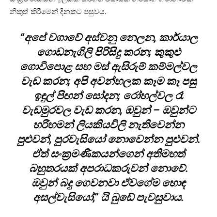
නිකුත් කිරීමෙන් දිනකට පසුවය.
“අපේ වගාවේ අස්වනු නෙලන, කාර්යාල
ගොඩනැගිලි පිරිසිදු කරන; කුකුළු
ගොවිපොළ සහ මස් ඇසිරුම් කම්මල්වල
වැඩ කරන; අපි අවන්හලක කෑම කෑ පසු
ඉඳුල් පිඟන් සෝදන; රෝහල්වල රෑ
වැඩමුරවල වැඩ කරන, ඔවුන් – ඔවුන්ට
හරිහමන් ලියකියවිලි නැතිවෙන්න
පුළුවන්, පුරවැසියෝ නොවෙන්න පුළුවන්.
ඒත් සංක්‍රමණිකයන්ගෙන් අතිමහත්
බහුතරයක් අපරාධකරුවන් නොවේ.
ඔවුන් බදු ගෙවනවා ඒවගේම හොඳ
අසල්වැසියෝ,” යි බුඩේ පැවසුවාය.