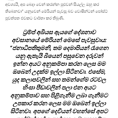
අවශ්‍යයි, අප බෙදා වෙන් කරන්න පුළුවන් සියල්ල ඔහු කර
තිබෙනවා” යනුවෙන් මේරියන් පැවසූ බව වොෂින්ටන් පෝස්ට්
පුවත්පත එවකට වාර්තා කර තිබුණි.
ට්‍රම්ප් අබියස ඇයගේ දේශනාව
අවසානයේ මේරියන් මෙසේ පැවසුවාය:
“ජනාධිපතිතුමනි, තම දෙමාපියන් රැගෙන
යනු ඇතැයි බියෙන් පසුවෙන දරුවන්
ඉන්න අයට අනුකම්පා කරන ලෙස මම
ඔබෙන් උදක්ම ඉල්ලා සිටිනවා. එසේම,
යුද කලාපවලින් සහ තමන්ගේම රටවල
හිංසා පීඩාවලින් පලා එන අයට
අනුකම්පාව සහ පිළිගැනීම ලබා ගැනීමට
උපකාර කරන ලෙස මම ඔබෙන් ඉල්ලා
සිටිනවා. අපගේ දෙවියන් වහන්සේ අපට