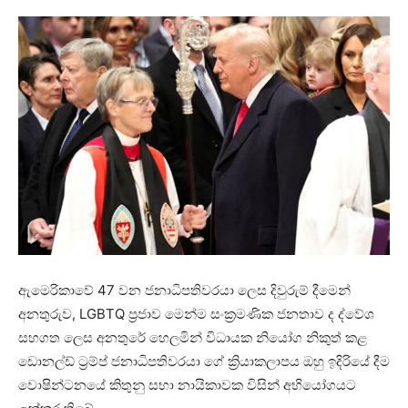
ඇමෙරිකාවේ 47 වන ජනාධිපතිවරයා ලෙස දිවුරුම් දීමෙන්
අනතුරුව, LGBTQ ප්‍රජාව මෙන්ම සංක්‍රමණික ජනතාව ද ද්වේශ
සහගත ලෙස අනතුරේ හෙලමින් විධායක නියෝග නිකුත් කළ
ඩොනල්ඩ් ට්‍රම්ප් ජනාධිපතිවරයා ගේ ක්‍රියාකලාපය ඔහු ඉදිරියේ දීම
වොෂින්ටනයේ කිතුනු සභා නායිකාවක විසින් අභියෝගයට