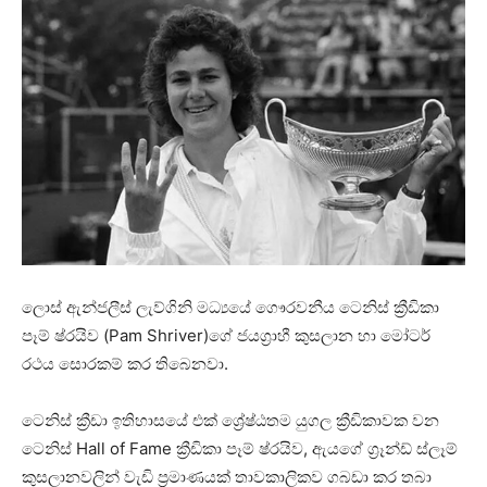
ලොස් ඇන්ජලීස් ලැව්ගිනි මධ්‍යයේ ගෞරවනීය ටෙනිස් ක්‍රීඩිකා
පෑම් ෂ්රයිව (Pam Shriver)ගේ ජයග්‍රාහී කුසලාන හා මෝටර්
රථය සොරකම් කර තිබෙනවා.
ටෙනිස් ක්‍රීඩා ඉතිහාසයේ එක් ශ්‍රේෂ්ඨතම යුගල ක්‍රීඩිකාවක වන
ටෙනිස් Hall of Fame ක්‍රීඩිකා පෑම් ෂ්රයිව, ඇයගේ ග්‍රෑන්ඩ් ස්ලෑම්
කුසලානවලින් වැඩි ප්‍රමාණයක් තාවකාලිකව ගබඩා කර තබා