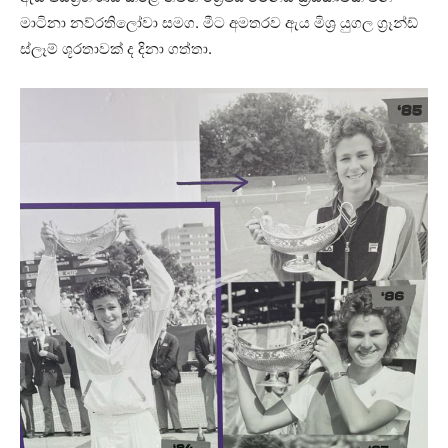
මාටිනා නව්රතිලෝවා සමග. මීට අමතරව ඇය මිශ්‍ර යුගල ග්‍රෑන්ඩ්
ස්ලෑම් ශූරතාවක් ද දිනා ගත්තා.