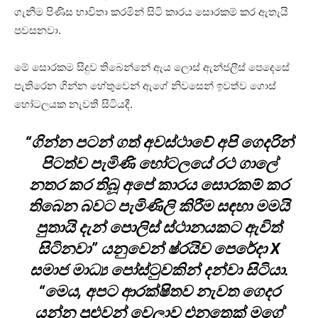
ගැනීම පිණිස භාවිතා කරමින් සිටි කාරය සොරකම් කර ඇතැයි
පවසනවා.
මේ සොරකම සිදුව තිබෙන්නේ ඇය ලොස් ඇන්ජලීස් පෙදෙසේ
පැතිරෙන ගින්න හේතුවෙන් ඇගේ නිවසෙන් ඉවත්ව ගොස්
හෝටලයක නැවතී සිටියදී.
“ගින්න පටන් ගත් අවස්ථාවේ අපි ගෙදරින්
පිටත්ව පැමිණි හෝටලයේ රථ ගාලේ
නතර කර තිබූ අපේ කාරය සොරකම් කර
තිබෙන බවට පැමිණිලි කිරීම සඳහා මමයි
පුතායි දැන් පොලිස් ස්ථානයකට ඇවිත්
සිටිනවා” යනුවෙන් ෂ්රයිව පෙරේදා X
සමාජ මාධ්‍ය පෝස්ටුවකින් දන්වා සිටියා.
“මෙය, අපට ආරක්ෂිතව නැවත ගෙදර
යන්න පුළුවන් වෙලාව එනතෙක් මගේ