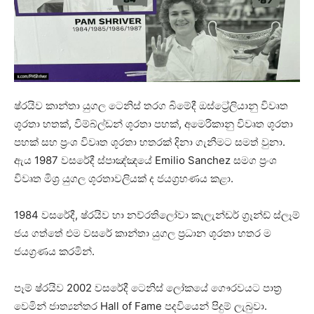
ෂ්රයිව කාන්තා යුගල ටෙනිස් තරග බිමේදී ඔස්ට්‍රේලියානු විවෘත
ශූරතා හතක්, විම්බ්ල්ඩන් ශූරතා පහක්, අමෙරිකානු විවෘත ශූරතා
පහක් සහ ප්‍රංශ විවෘත ශූරතා හතරක් දිනා ගැනීමට සමත් වුනා.
ඇය 1987 වසරේදී ස්පාඤ්ඤයේ Emilio Sanchez සමග ප්‍රංශ
විවෘත මිශ්‍ර යුගල ශූරතාවලියක් ද ජයග්‍රහණය කළා.
1984 වසරේදී, ෂ්රයිව හා නව්රතිලෝවා කැලැන්ඩර් ග්‍රෑන්ඩ් ස්ලෑම්
ජය ගත්තේ එම වසරේ කාන්තා යුගල ප්‍රධාන ශූරතා හතර ම
ජයග්‍රණය කරමින්.
පෑම් ෂ්රයිව 2002 වසරේදී ටෙනිස් ලෝකයේ ගෞරවයට පාත්‍ර
වෙමින් ජාත්‍යන්තර Hall of Fame පදවියෙන් පිදුම් ලැබුවා.