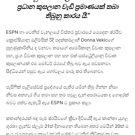
ප්‍රධාන කුසලාන වැඩි ප්‍රමාණයක් තබා
තිබුනු කාරය යි.”
ESPN හා ටෙනිස් චැනලයේ විස්තර ප්‍රචාරයේ යෙදෙන ෂ්රයිව
ක්‍රොඒෂියානු ඔලිම්පික් රිදී පදක්කම්ලාභී Donna Vekicගේ
පුහුණුකාරිනිය ද වනවා. තමාගේ අමෙරිකානු විවෘත කුසලාන
පහ, ප්‍රංශ විවෘත කුසලාන පහ සහ එක් ඔස්ට්‍රේලියානු විවෘත
කුසලානයක් එම මෝටර් රථයේ තිබූ බව ඇය පවසනවා.
සිද්ධියෙන් පසුව ඇය හෝටලය මාරු කර තිබෙනවා.
පැසිෆික් පැලිසේඩ්ස් ප්‍රදේශයේ පැතිර යමින් තිබූ ගින්න නිසා
නිවස අතහැර ගිය තමා සහ තම පවුල දැන් අපරාධයක ද ගොදුරක්
බවට පත්ව ඇතැයි ඇය ESPN ට ප්‍රකාශ කළා.
කතාන්දරයක් බඳු පෑම් ෂ්රයිවගේ ක්‍රීඩා දිවියේදී ඇය කාන්තා යුගල
ශූරතා ග්‍රෑන්ඩ් ස්ලෑම් 21ක් දිනාගෙන තිබෙන අතර මෙයින් 20ක් ම
ඇය ජයග්‍රහණය කළේ තවත් ශ්‍රේෂ්ඨ ටෙනිස් ක්‍රීඩිකාවක වන