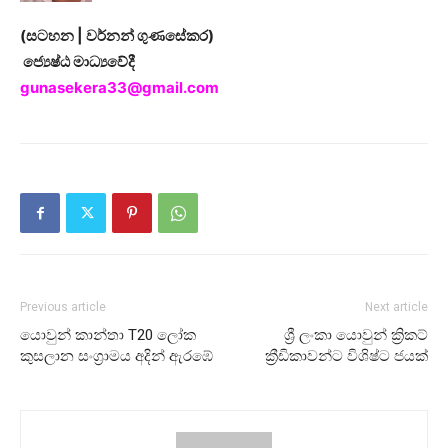
(සටහන | වර්නන් ගුණසේකර)
ජ්‍යෙෂ්ඨ මාධ්‍යවේදී
gunasekera33@gmail.com
Previous article
Next article
යොවුන් කාන්තා T20 ලෝක
ශ්‍රී ලංකා යොවුන් ක්‍රිකට්
කුසලාන සංග්‍රාමය අදින් ඇරඹේ
ක්‍රීඩිකාවන්ට විශිෂ්ට ජයක්