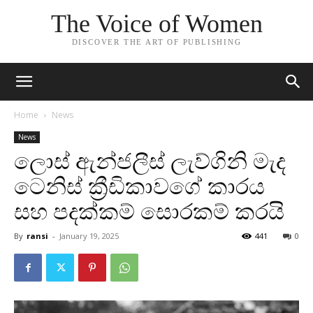
The Voice of Women
DISCOVER THE ART OF PUBLISHING
Home
News
News
ලොස් ඇන්ජලීස් ලැව්ගිනි මැද
ටෙනිස් ක්‍රීඩිකාවගේ කාරය
සහ පදක්කම් සොරකම් කරයි
By
ransi
-
January 19, 2025
441
0