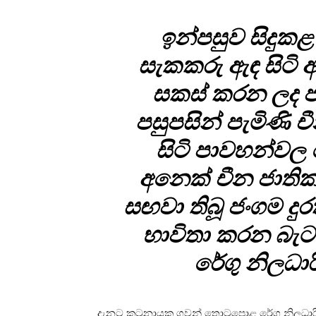
ඉන්පසුව සිදුකළ 
සැකකරු ඇඳ සිටි 
සකස් කරන ලද ජැ
පසුපසින් පැමිණි 
සිටි පාවහන්වල 
අනෙක් චීන ජාතික
සඟවා තිබූ ජංගම ද
භාවිතා කරන බැට
රේගු නිලධාර
දැනට කටුනායක ගුවන් තොටුපොළ රේගු නිලධාර