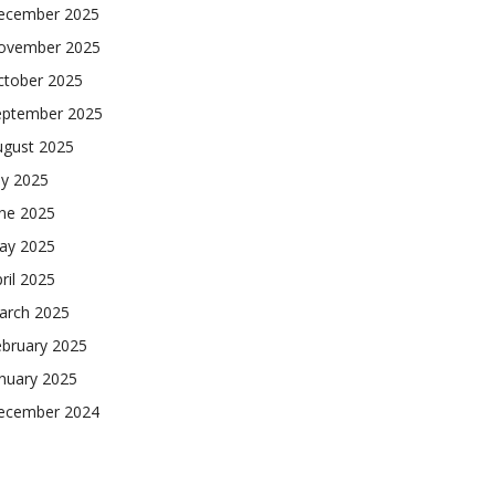
ecember 2025
ovember 2025
ctober 2025
eptember 2025
ugust 2025
ly 2025
une 2025
ay 2025
ril 2025
arch 2025
ebruary 2025
nuary 2025
ecember 2024