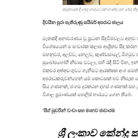
කටුනායක දී රේගු භාරයට පත් භාණ්ඩ සහ රේගු නිල
දිවයින පුරා පැතිරුණු සයිබර් අපරාධ ජාලය
මෑතකදී අනාවරණය වූ ප්‍රධාන සිදුවීම්වලට අනුව ප
විශේෂයෙන් ම සංචාරක කලාප ආශ්‍රිතව සිදු කරන
මහනුවර, අලව්ව, නෙලුව, කුණ්ඩසාලේ, මීගමුව 
සුඛෝපභෝගී නිවාස වටලා, එහි රැඳී සිටි චීන, ඉන
එකවර අත්අඩංගුවට ගැනීමට ආරක්ෂක අංශ සමත් වී 
අපරාධකරුවන්ගෙන් යම් කොටසක් බව නිසැක ය.
සිය ගණනක්, ජංගම දුරකථන දහස් ගණනක් සහ ශ්‍රී 
විශාල ප්‍රමාණයක් පොලිස් භාරයට ගෙන තිබේ.
‘පිග් බුචරින්’ වංචා සහ මානව ජාවාරම
ශ්‍රී ලංකාව කේන්ද්‍