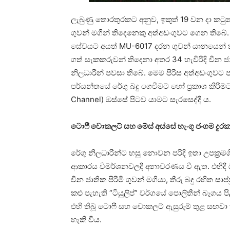
ලැබුණු තොරතුරකට අනුව, ඉකුත් 19 වන දා කටුන
ගුවන් මගීන් තිදෙනෙකු අත්අඩංගුවට ගෙන තිබේ.
සේවයට අයත් MU-6017 දරන ගුවන් යානයෙන් 
ගත් සැකකරුවන් තිදෙනා අතර 34 හැවිරිදි චීන
නිලධාරීන් පවසා තිබේ. මෙම පිරිස අත්අඩංගු
පර්යන්තයේ රේගු බදු ගෙවීමට හෝ ප්‍රකාශ කිරීමට 
Channel) ඔස්සේ පිටව යාමට සැරසෙද්දී ය.
ටොෆී චොකලට් සහ මේස් අස්සේ හැංගූ ජංගම දු
රේගු නිලධාරීන්ට හසු නොවන පරිදි ඉතා උපක්‍රම
ආකාරය විමර්ශනවලදී අනාවරණය වී ඇත. එහිදී ඔ
චීන ජාතික පිරිමි ගුවන් මගියා, තීරු බදු රහිත 
කළු පැහැති “ටියුලිප්” වර්ගයේ පොලිතීන් බෑගය ප
එහි තිබූ ටොෆී සහ චොකලට් ඇසුරුම් තුළ සඟ
හැකි විය.