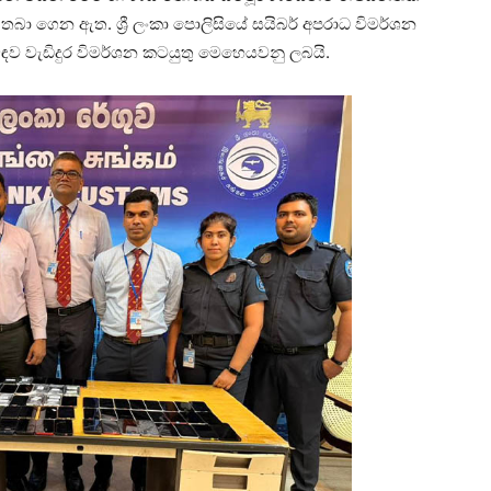
බා ගෙන ඇත. ශ්‍රී ලංකා පොලිසියේ සයිබර් අපරාධ විමර්ශන
ඳව වැඩිදුර විමර්ශන කටයුතු මෙහෙයවනු ලබයි.