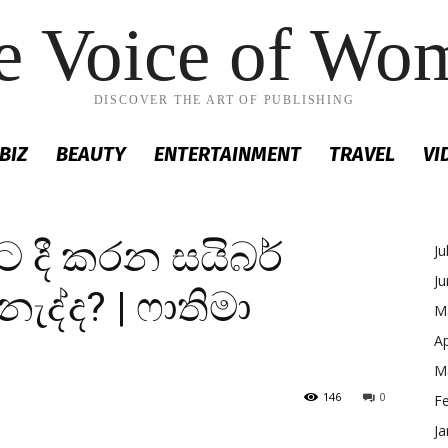
e Voice of Wo
DISCOVER THE ART OF PUBLISHING
BIZ
BEAUTY
ENTERTAINMENT
TRAVEL
VI
 දී කරන සයිබර්
Ju
J
ද්ද? | ෆාතිමා
M
Ap
M
146
0
F
Ja