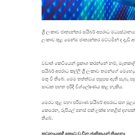
ශ්‍රී ලංකාව ජාත්‍යන්තර සයිබර් අපරාධ මධ්‍යස්ථා
ලංකාව තුළ මෙන්ම ජාත්‍යන්තර මට්ටමින් ද දැඩි
වඩාත් කෙටියෙන් ප්‍රකාශ කරන්නේ නම්, මෑතකාල
සයිබර් අපරාධ කල්ලි ශ්‍රී ලංකාව තමන්ගේ මෙහෙයු
මතු වී තිබේ. මෙම තත්ත්වය පසුපස ඇති සැබෑ ප
සාධක පහත පරිදි විශ්ලේෂණය කළ හැකිය.
මෙරට තුළ මහා පරිමාණ සයිබර් අපරාධ සහ මූල්‍
කෙරෙන, රුපියල් පනස් එක් ලක්ෂ හතළිස් දහසක්
තිබේ.
කටුනායකදී කොටු වූ චීන ජාතිකයන් තිදෙනා