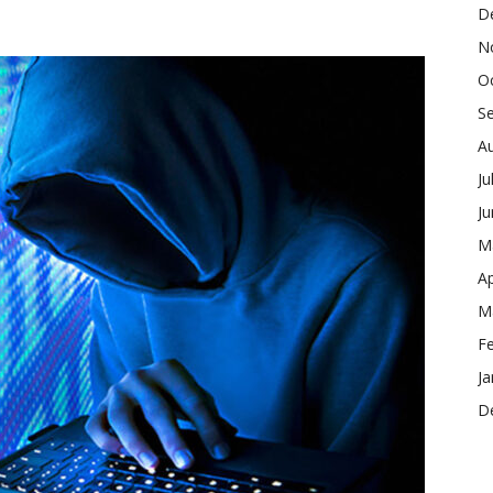
D
N
O
S
A
Ju
J
M
Ap
M
F
Ja
D