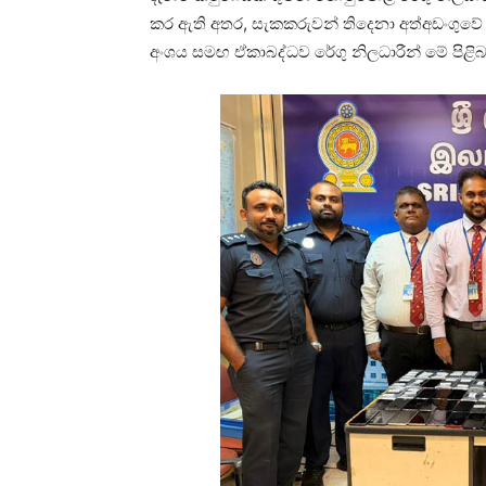
කර ඇති අතර, සැකකරුවන් තිදෙනා අත්අඩංගුවේ ත
අංශය සමඟ ඒකාබද්ධව රේගු නිලධාරීන් මේ පිළිබ