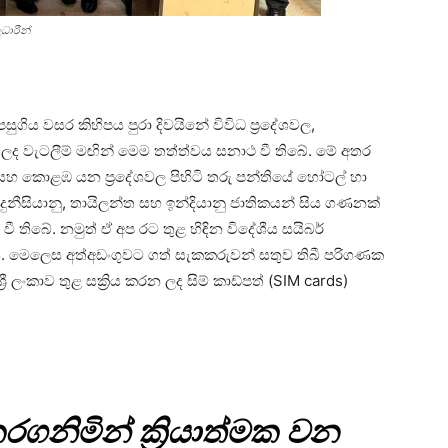
ධාරීන්
සුගිය වසර කිහිපය පුරා දිවයිනේ විවිධ ප්‍රදේශවල,
 ලද වැටලීම් මඟින් මෙම තත්ත්වය සනාථ වී තිබේ. මේ අතර
සහ කොළඹ යන ප්‍රදේශවල පිහිටි තරු පන්තියේ හෝටල් හා
්දුනීසියානු, තායිලන්ත සහ ඉන්දියානු ජාතිකයන් සිය ගණනක්
තිබේ. නමුත් ඒ අප රට තුළ හිඳින විදේශීය සයිබර්
 මෙලෙස අත්අඩංගුවට ගත් සැකකරුවන් සතුව තිබී පරිගණක
ලංකාව තුළ සක්‍රිය කරන ලද සිම් කාඩ්පත් (SIM cards)
ර කරගනිමින් ක්‍රියාත්මක වන