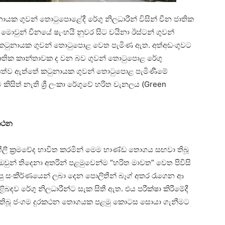
ායක ගුවන් තොටුපොළේදී රේගු නිලධාරීන් විසින් චීන ජාතික
 මොවුන් චීනයේ ෂැංහයි නුවර සිට චයිනා ඊස්ටන් ගුවන්
කටුනායක ගුවන් තොටුපොළ වෙත පැමිණ ඇත. අත්අඩංගුවට
 ජාතික කාන්තාවක ද වන බව ගුවන් තොටුපොළ රේගු
වට පත්ව ඇත්තේ කටුනායක ගුවන් තොටුපොළ පැමිණීමේ
කිසිත් නැති ශ්‍රී ලංකා රේගුවේ හරිත චැනලය (Green
රකථන
ශීලී ක්‍රමවේද භාවිත කරමින් මෙම භාණ්ඩ තොගය සඟවා තිබූ
වුන් තිදෙනා අතරින් පළමුවෙන්ම “හරිත මාවත” වෙත පිවිසි
සාප්පු සංකීර්ණයෙන් ලබා දෙන පොලිතීන් බෑග් අතර රැගෙන ආ
ිළිබඳව රේගු නිලධාරීන්ට සැක සිතී ඇත. එය පරීක්ෂා කිරීමේදී
වා තිබූ ජංගම දුරකථන තොගයක පළමු කොටස සොයා ගැනීමට