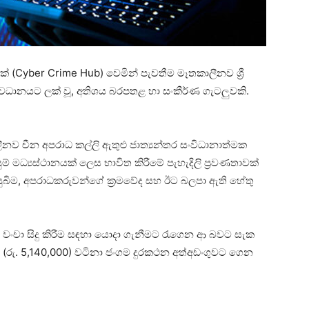
නයක් (Cyber Crime Hub) වෙමින් පැවතීම මෑතකාලීනව ශ්‍රී
 අවධානයට ලක් වූ, අතිශය බරපතළ හා සංකීර්ණ ගැටලුවකි.
ීනව චීන අපරාධ කල්ලි ඇතුළු ජාත්‍යන්තර සංවිධානාත්මක
ම් මධ්‍යස්ථානයක් ලෙස භාවිත කිරීමේ පැහැදිලි ප්‍රවණතාවක්
සුබිම, අපරාධකරුවන්ගේ ක්‍රමවේද සහ ඊට බලපා ඇති හේතු
ය වංචා සිදු කිරීම සඳහා යොදා ගැනීමට රැගෙන ආ බවට සැක
 (රු. 5,140,000) වටිනා ජංගම දුරකථන අත්අඩංගුවට ගෙන