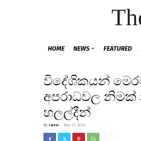
Th
HOME
NEWS
FEATURED
විදේශිකයන් මෙරට
අපරාධවල නිමක් නැ
හලල්දීන්
By
ransi
-
May 21, 2026