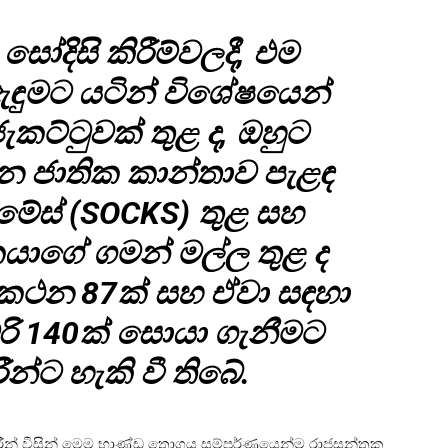
සෝදිසි කිරීම්වලදී, එම
ඇඳුමට යටින් විශේෂයෙන්
කට්ටුවක් තුළ ද, ඔහුට
චීන ජාතික කාන්තාව පැළඳ
මේස් (SOCKS) තුළ සහ
යාගේ ගමන් මල්ල තුළ ද
ුරකථන 87ක් සහ ඒවා සඳහා
රි 140ක් සොයා ගැනීමට
ීන්ට හැකි වී තිබේ.
ීන් විසින් මෙම භාණ්ඩ තොගය සම්පූර්ණයෙන්ම රාජසන්තක