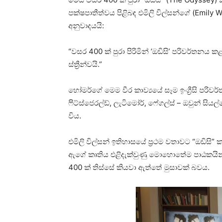
පක්ෂපාතීත්වය පිළිබඳ එමිලි විල්සන්ගේ (Emily W
අනුවාදයයි:
“වසර 400 ක් පුරා පිරිමින් ‘ඔඩිසි’ පරිවර්තන
ස්ත්‍රීන්වයි.”
හෝමර්ගේ මෙම වීර කාව්‍යයේ සෑම ඉංග්‍රීසි පරිවර්ත
ෆිට්ස්ජෙරල්ඩ්, ලැටිමෝර්, ෆේගල්ස් – ඔවුන් සියල්
විය.
එමිලි විල්සන් ඉතිහාසයේ ප්‍රථම වතාවට “ඔඩිසි” 
ඇගේ කෘතිය එළිදැක්වුණු මොහොතේම පාඨකයින්
400 ක් තිස්සේ කියවා ඇත්තේ මුසාවක් බවය.