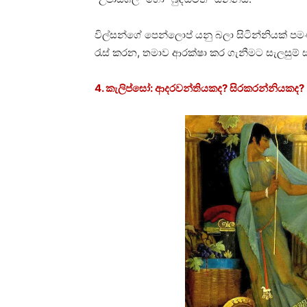
විල්සන්ගේ පෙන්ලොප් යනු බලා සිටින්නියක්
රැස් කරන, තමාව ආරක්ෂා කර ගැනීමට සැලසුම්
4. කැලිප්සෝ: ආදරවන්තියකද? සිරකරන්නියකද?