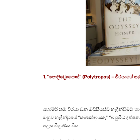
1. “පොලිට්‍රොපොස්” (Polytropos) – වීරයාගේ ස
හෝමර් තම වීරයා වන ඔඩිසියස්ව හැඳින්වීමට භා
ඔහුව හැඳින්වූයේ “සම්පත්දායක,” “බහුවිධ දක්ෂත
ලෙස චිත්‍රණය විය.