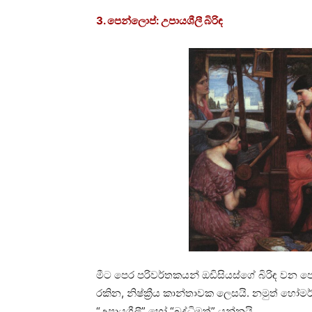
3. පෙන්ලොප්: උපායශීලී බිරිඳ
මීට පෙර පරිවර්තකයන් ඔඩිසියස්ගේ බිරිඳ වන ප
රකින, නිෂ්ක්‍රීය කාන්තාවක ලෙසයි. නමුත් හෝ
“උපායශීලී” හෝ “බුද්ධිමත්” යන්නයි.