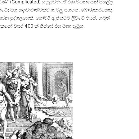
කීර්ණ” (Complicated) යනුවෙනි. ඒ එක වචනයෙන් සියල්ල
 නොවේ; ඔහු සදාචාරාත්මකව ගැටලු සහගත, බොරුකාරයෙකු
න පුද්ගලයෙකි. හෝමර් ඇත්තටම ලිව්වේ එයයි. නමුත්
ර්තකයෝ වසර 400 ක් තිස්සේ එය මකා දැමූහ.