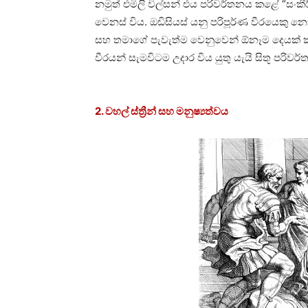
නමුත් එමිලි විල්සන් එය පරිවර්තනය කළේ “සං
වෙනස් විය. ඔඩිසියස් යනු පරිපූර්ණ වීරයෙකු
සහ තමාගේ පැවැත්ම වෙනුවෙන් ඕනෑම දෙයක් කර
වීරයන් සැමවිටම උදාර විය යුතු යැයි සිතූ පරිව
2. වහල් ස්ත්‍රීන් සහ මනුෂ්‍යත්වය