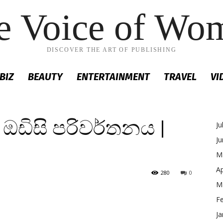
e Voice of Wo
DISCOVER THE ART OF PUBLISHING
BIZ
BEAUTY
ENTERTAINMENT
TRAVEL
VI
 ඔඩිසි පරිවර්තනය |
Ju
J
M
Ap
280
0
M
F
Ja