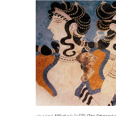
මෙය වසර 400 ක් පුරා “ඔඩිසි” (The Odyssey) කාව