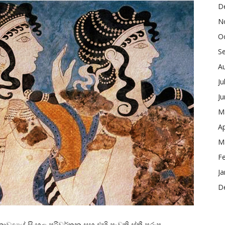
D
N
O
S
A
Ju
J
M
Ap
M
F
Ja
D
්‍යයේ සිංහල පරිවර්තන සහ එහි පැවති ස්ත්‍රී පුරුෂ