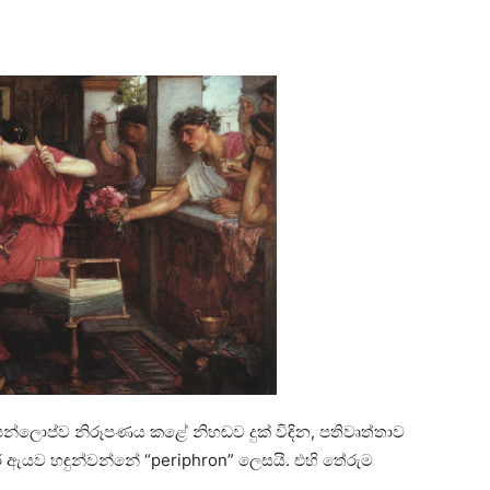
ෙන්ලොප්ව නිරූපණය කළේ නිහඬව දුක් විඳින, පතිවෘත්තාව
මර් ඇයව හඳුන්වන්නේ “periphron” ලෙසයි. එහි තේරුම