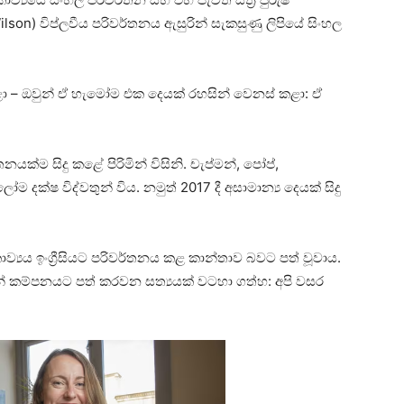
ilson) විප්ලවීය පරිවර්තනය ඇසුරින් සැකසුණු ලිපියේ සිංහල
ය කළා – ඔවුන් ඒ හැමෝම එක දෙයක් රහසින් වෙනස් කළා: ඒ
නයක්ම සිදු කළේ පිරිමින් විසිනි. චැප්මන්, පෝප්,
ලෝම දක්ෂ විද්වතුන් විය. නමුත් 2017 දී අසාමාන්‍ය දෙයක් සිදු
කාව්‍යය ඉංග්‍රීසියට පරිවර්තනය කළ කාන්තාව බවට පත් වූවාය.
 කම්පනයට පත් කරවන සත්‍යයක් වටහා ගත්හ: අපි වසර