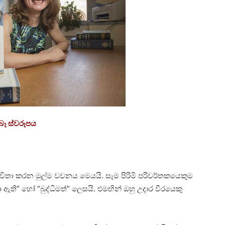
ැබෑ ස්වරූපය
විතා කරන මුල්ම වචනය මෙයයි. සෑම පිරිමි පරිවර්තකයෙකුම
ා ඇති” හෝ “බුද්ධිමත්” ලෙසයි. එමඟින් ඔහු උදාර වීරයෙකු