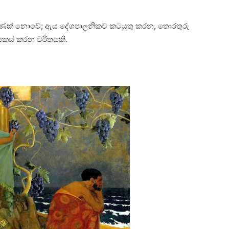
 පමණක් නොවේ; ඇය දේශපාලනිකව කටයුතු කරන, තොරතුරු
 සකස් කරන චරිතයකි.