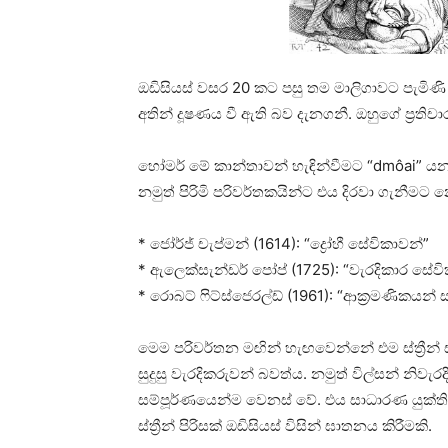
ඔඩිසියස් වසර 20 කට පසු තම මාලිගාවට පැමිණි වි
අතින් දූෂණය වී ඇති බව දැනගනී. ඔහුගේ ප්‍රතිචා
හෝමර් මේ කාන්තාවන් හැඳින්වීමට “dmôai” යන 
නමුත් පිරිමි පරිවර්තකයින්ට එය දිරවා ගැනීම
* ජෝර්ජ් චැප්මන් (1614): “ද්‍රෝහී සේවිකාවන්”
* ඇලෙක්සැන්ඩර් පෝප් (1725): “වැරදිකාර සේව
* රොබට් ෆිට්ස්ජෙරල්ඩ් (1961): “ආක්‍රමණිකයන් ස
මෙම පරිවර්තන මඟින් හැඟවෙන්නේ එම ස්ත්‍රීන්
සුදුසු වැරදිකරුවන් බවත්ය. නමුත් විල්සන් නිවැරද
සම්පූර්ණයෙන්ම වෙනස් වේ. එය සාධාරණ යුක්ති
ස්ත්‍රීන් පිරිසක් ඔඩිසියස් විසින් ඝාතනය කිරීමකි.