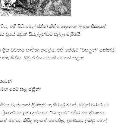
ට, එහි සිටි වහල් ස්ත්‍රීන් කිහිප දෙනෙකු ආක්‍රමණිකයන්
රය වූයේ ඔවුන් සියල්ලන්වම එල්ලා මැරීමයි.
ග්‍රීක වචනය භාවිතා කළේය. එහි තේරුම “වහලුන්” යන්නයි.
ට නොහැකි විය. ඔවුන් එය මෙසේ වෙනස් කළහ:
ිකාවන්”
මඟ පෙම් කළ ස්ත්‍රීන්”
 ස්වකැමැත්තෙන් ලිංගිකව හැසිරුණු බවත්, ඔවුන් මරණයට
ි ග්‍රීක අර්ථය ලබා දුන්නාය: “වහලුන්.” එවිට එම දර්ශනය
යක් නොව, කිසිදු බලයක් නොතිබූ, දූෂණයට ලක්වූ වහල්