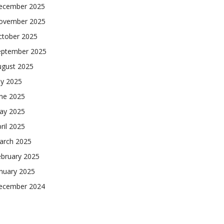
ecember 2025
ovember 2025
ctober 2025
eptember 2025
ugust 2025
ly 2025
une 2025
ay 2025
ril 2025
arch 2025
ebruary 2025
nuary 2025
ecember 2024