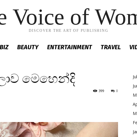
e Voice of Wo
DISCOVER THE ART OF PUBLISHING
BIZ
BEAUTY
ENTERTAINMENT
TRAVEL
VI
ලාව මෙහෙන්දි
Ju
J
399
0
M
Ap
M
F
Ja