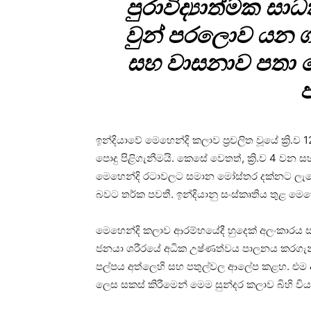
පුරා­වි­ද්‍යා­ත්මක
වුන් පර­ලොව යන ග
සහ වාස­නාව පතා
ඉන්දි­යාවේ මෙහෙන්දි කලාව ප්‍රච­ලිත වූයේ ක්‍රි.
පොදු පිළි­ගැ­නී­මයි. කෙසේ වෙතත්, ක්‍රි.ව 4 වන 
මෙහෙන්දි රටා­ව­ලට සමාන මෝස්තර දක්නට ලැබෙ
බවට තර්ක පවතී. ඉන්දි­යානු සංස්කෘ­තිය තුළ මෙ
මෙහෙන්දි කලාව ආර­ම්භ­යේදී හුදෙක් අලං­කා­රය ස
ජනයා ශරී­රයේ අධික උෂ්ණ­ත්වය පාල­නය කර­ගැ­නී
පල්පය අත්ලෙහි සහ පතු­ල්වල ආලේප කළහ. එම ආලේ
ලෙස සකස් කිරී­මෙන් මෙම සුන්දර කලාව බිහි විය