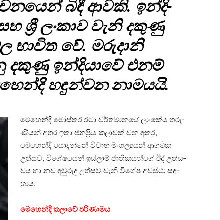
­යෙන් බිඳී ආවකි. ඉන්දි­
සහ ශ්‍රී ලංකාව වැනි දකුණු
වල භාවිත වේ. මරු­දානි
දකුණු ඉන්දි­යාවේ එනම්
හෙන්දි හඳු­න්වන නාම­යයි.
මෙහෙන්දි මෝස්තර රටා වර්ත­මා­නයේ ලාංකේය තරු­
ණි­යන් අතර ඉතා ජන­ප්‍රිය කලා­වක් වන අතර,
මෙහෙන්දි යොදන්නේ විවාහ මංග­ල්‍ය­යන් ආග­මික
උත්සව, විශේ­ෂ­යෙන් ඉස්ලාම් ජාති­ක­යන්ගේ ඊද් උත්ස­
වය හා නව අවු­රුදු උත්සව වැනි විශේෂ අවස්ථා සඳ­
හාය.
මෙහෙන්දි කලාවේ පරි­ණා­මය