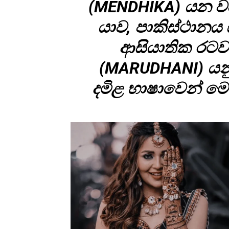
(MENDHIKA) යන වච­න
යාව, පාකි­ස්ථා­නය 
ආසි­යා­තික රට­
(MARUDHANI) යනු 
දමිළ භාෂා­වෙන් මෙ