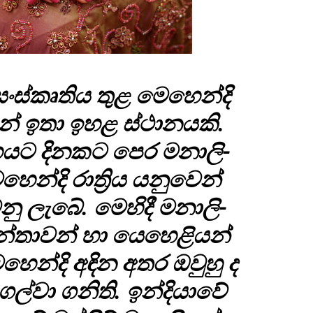
ම් සංස්කෘ­තිය තුළ මෙහෙන්දි
නේ ඉතා ඉහළ ස්ථාන­යකි.
හ­යට දින­කට පෙර මනා­ලි­
ෙන්දි රාත්‍රිය යනු­වෙන්
නු ලැබේ. මෙහිදී මනා­ලි­
්තා­වන් හා යෙහෙ­ළි­යන්
ෙහෙන්දි අඳින අතර ඔවුහු ද
ල්වා ගනිති. ඉන්දි­යාවේ