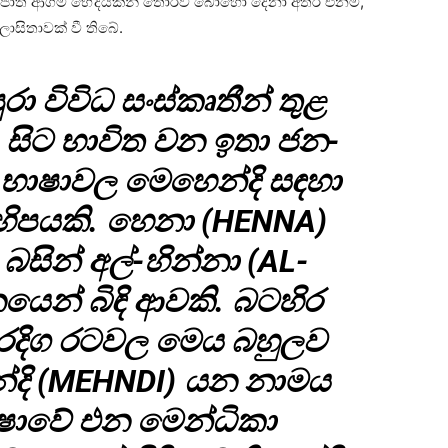
 එය ජාති ආගම් භේද­ය­කින් තොරව බොහෝ දෙනා අතර එනම්,
ිලා­සි­තා­වක් වී තිබේ.
ා විවිධ සංස්කෘ­තීන් තුළ
සිට භාවිත වන ඉතා ජන­
විධ භාෂා­වල මෙහෙන්දි සඳහා
ි­ප­යකි. හෙනා (HENNA)
සින් අල්-හින්නා (AL-
ෙන් බිඳි ආවකි. බට­හිර
ර­දිග රට­වල මෙය බහු­ලව
්දි (MEHNDI) යන නාමය
ාෂාවේ එන මෙන්ධිකා