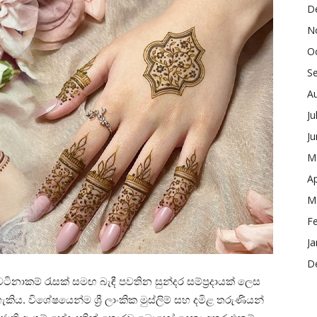
D
N
O
S
A
Ju
J
M
Ap
M
F
Ja
D
ටි­නා­කම් රැසක් සමඟ බැඳී පව­තින සුන්දර සම්ප්‍ර­දා­යක් ලෙස
ය. විශේ­ෂ­යෙන්ම ශ්‍රී ලාංකික මුස්ලිම් සහ දමිළ තරු­ණි­යන්