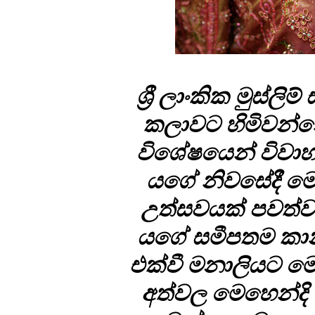
ශ්‍රී ලාංකික මුස්ලි
කලා­වට හිමි­වන්
විශේ­ෂ­යෙන් විවා­
යගේ නිව­සේදී මෙහ
උත්ස­ව­යක් පව­ත්ව
යගේ සමී­ප­තම කාන
එක්වී මනා­ලි­යට ම
අත්වල මෙහෙන්දි ග