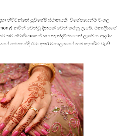
සඳහා හිමි­වන්නේ සුවි­ශේෂී ස්ථාන­යකි. විශේ­ෂ­යෙන්ම මංගල
emony) නමින් වෙන්වූ දින­යක් වෙන් කරනු ලැබේ. මනා­ලි­යගේ
ට තම ස්වාමි­යා­ගෙන් සහ නැන්ද­ම්මා­ගෙන් ලැබෙන ආද­රය
ලි­යගේ මෙහෙන්දි රටා අතර මනා­ල­යාගේ නම සැඟ­වීම වැනි