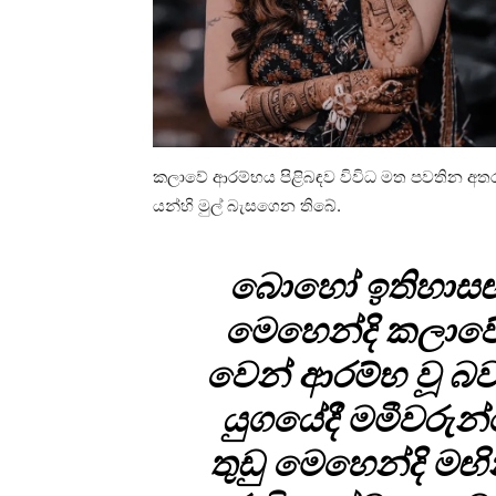
කලාවේ ආර­ම්භය පිළි­බ­ඳව විවිධ මත පව­තින අතර, 
යන්හි මුල් බැස­ගෙන තිබේ.
බොහෝ ඉති­හා­ස­
මෙහෙන්දි කලාවේ ම
වෙන් ආරම්භ වූ බව
යුග­යේදී මමී­ව­ර
තුඩු මෙහෙන්දි මඟි