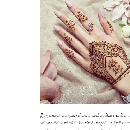
ශ්‍රී ලංකාවේ කාල­යක් තිස්සේ සංස්කෘ­තික ආග­මික ව
මෙහෙන්දි හෙවත් මර­තෝන්ඩි කලාව හැඳි­න්විය හැකි