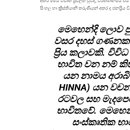
අතර මෙය වඩාත් ප්‍රච­ලිත වුවද, වර්ත­මා­නයේ
සිංහල හා ක්‍රිස්ති­යානි තරු­ණි­යන් අතර ද ජන­ප්‍රිය ව
මෙහෙන්දි ලොව පුර
වසර දහස් ගණ­නක 
ප්‍රිය කලා­වකි. වි
භාවිත වන නම් කිහ
යන නාමය අරාබි බ
HINNA) යන වච­න­ය
රට­වල සහ මැද­පෙ­
භාවි­තවේ. මෙහෙන
සංස්කෘ­තික භ