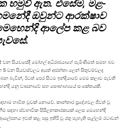
 සාධක හමුවී ඇත. එසේම, මළ­
ම­නේදී ඔවුන්ට ආර­ක්ෂාව
 මෙහෙන්දි ආලේප කළ බව
පැවසේ.
ව 12 වන සිය­ව­සේදී මෝගල් අධි­රා­ජ­යාගේ පැමි­ණී­මත් සමඟ බව
සහ 5 වන සිය­ව­ස්ව­ලට අයත් අජන්තා ලෙන් සිතු­ව­ම්ව­ලද
න බැවින්, ඊටත් පෙර සිටම ඉන්දි­යාවේ මෙම කලාව පැවති
හෙන්දි යනු වාස­නාවේ සහ සෞභා­ග්‍යයේ සංකේ­ත­යකි.
ඳ­හාම භාවිත වූවක් නොවේ. කාන්තාර ප්‍රදේ­ශ­වල ජීවත් වූ
ම සඳහා ස්වභා­වික සිසි­ල­න­කා­ර­ක­යක් ලෙස මෙහෙන්දි
­ප­නය ඉවත් කළ පසු ඉතිරි වූ රතු පැහැති පැල්ලම් රටා­වන්
.