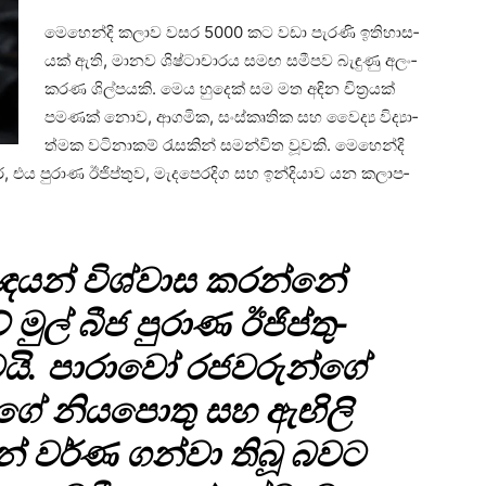
මෙහෙන්දි කලාව වසර 5000 කට වඩා පැරණි ඉති­හා­ස­
යක් ඇති, මානව ශිෂ්ටා­චා­රය සමඟ සමී­පව බැඳුණු අලං­
ක­රණ ශිල්ප­යකි. මෙය හුදෙක් සම මත අඳින චිත්‍ර­යක්
පම­ණක් නොව, ආග­මික, සංස්කෘ­තික සහ වෛද්‍ය විද්‍යා­
ත්මක වටි­නා­කම් රැස­කින් සම­න්විත වූවකි. මෙහෙන්දි
එය පුරාණ ඊජි­ප්තුව, මැද­පෙ­ර­දිග සහ ඉන්දි­යාව යන කලා­ප­
ඥ­යන් විශ්වාස කරන්නේ
ුල් බීජ පුරාණ ඊජි­ප්තු­
යි. පාරාවෝ රජ­ව­රුන්ගේ
ුන්ගේ නිය­පොතු සහ ඇඟිලි
න් වර්ණ ගන්වා තිබූ බවට