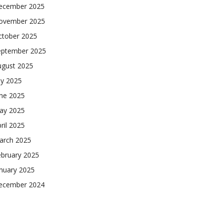
ecember 2025
ovember 2025
ctober 2025
eptember 2025
ugust 2025
ly 2025
une 2025
ay 2025
ril 2025
arch 2025
ebruary 2025
nuary 2025
ecember 2024