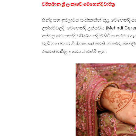
වර්ත­මාන ශ්‍රී ලංකාවේ මෙහෙන්දි චාරිත්‍ර
හින්දු සහ ඉස්ලා­මීය සංස්කෘ­තීන් තුළ මෙහෙන්දි 
උත්ස­ව­ව­ලදී, මෙහෙන්දි උත්ස­වය (Mehndi Cer
අත්වල මෙහෙන්දි වර්ණය තදින් සිටින තර­මට ඇය
වැඩි වන බවට විශ්වා­ස­යක් පවතී. එසේම, මනා­
රස­වත් චාරිත්‍ර ද මෙයට එක්වී ඇත.