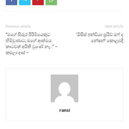
Previous article
Next article
“මගේ සිරුර පිරිමියෙකුට
‘මිසිස් ඉන්ඩියා ප්‍රයිඩ් ඔෆ් ද
හිමිවුණාට, මගේ ආත්මය
නේෂන්’ කොළඹදී
කාටවත් අයිති වුණේ නෑ…” –
කමලා දාස් –
ransi