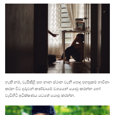
හැකි නම්, වැසිකිළි සහ නාන ස්ථාන වැනි පොදු පහසුකම් භාවිතා
කරන විට දරුවන් කණ්ඩායම් වශයෙන් යොමු කරන්න හෝ
වැඩිහිටි අධීක්ෂණය යටතේ යොමු කරන්න.