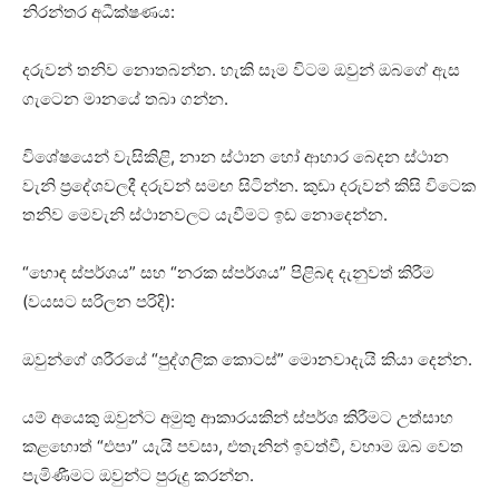
නිරන්තර අධීක්ෂණය:
දරුවන් තනිව නොතබන්න. හැකි සෑම විටම ඔවුන් ඔබගේ ඇස
ගැටෙන මානයේ තබා ගන්න.
විශේෂයෙන් වැසිකිළි, නාන ස්ථාන හෝ ආහාර බෙදන ස්ථාන
වැනි ප්‍රදේශවලදී දරුවන් සමඟ සිටින්න. කුඩා දරුවන් කිසි විටෙක
තනිව මෙවැනි ස්ථානවලට යැවීමට ඉඩ නොදෙන්න.
“හොඳ ස්පර්ශය” සහ “නරක ස්පර්ශය” පිළිබඳ දැනුවත් කිරීම
(වයසට සරිලන පරිදි):
ඔවුන්ගේ ශරීරයේ “පුද්ගලික කොටස්” මොනවාදැයි කියා දෙන්න.
යම් අයෙකු ඔවුන්ට අමුතු ආකාරයකින් ස්පර්ශ කිරීමට උත්සාහ
කළහොත් “එපා” යැයි පවසා, එතැනින් ඉවත්වී, වහාම ඔබ වෙත
පැමිණීමට ඔවුන්ට පුරුදු කරන්න.