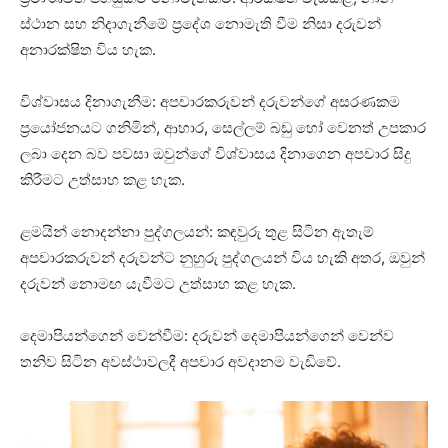
ස්ථාන සහ නිදාගැනීමේ ප්‍රදේශ නොමැති වීම නිසා දරුවන්
අනාරක්ෂිත විය හැක.
විශ්වාසය දිනාගැනීම: අපචාරකරුවන් දරුවන්ගේ අසරණකම
ප්‍රයෝජනයට ගනිමින්, ආහාර, සෙල්ලම් බඩු හෝ වෙනත් උපකාර
ලබා දෙන බව පවසා ඔවුන්ගේ විශ්වාසය දිනාගෙන අපචාර සිදු
කිරීමට උත්සාහ කළ හැක.
ළමයින් නොදන්නා පුද්ගලයන්: කඳවුරු තුළ සිටින ඇතැම්
අපචාරකරුවන් දරුවන්ට නුහුරු පුද්ගලයන් විය හැකි අතර, ඔවුන්
දරුවන් නොමඟ යැවීමට උත්සාහ කළ හැක.
දෙමාපියන්ගෙන් වෙන්වීම: දරුවන් දෙමාපියන්ගෙන් වෙන්ව
තනිව සිටින අවස්ථාවලදී අපචාර අවදානම වැඩිවේ.