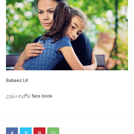
Babeez LK
උපුටා ගැනීම face book