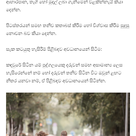
ආහාරපාන, තෑගි හෝ මුදල් ලබා ගැනීමෙන් වළකින්නැයි කියා
දෙන්න.
පිටස්තරයන් සමඟ තනිව කතාබස් කිරීම හෝ විශ්වාස කිරීම සුදුසු
නොවන බව කියා දෙන්න.
සැක කටයුතු හැසිරීම් පිළිබඳව අවධානයෙන් සිටීම:
කඳවුරේ සිටින යම් පුද්ගලයෙකු දරුවන් සමඟ අසාමාන්‍ය ලෙස
හැසිරෙන්නේ නම් හෝ දරුවන් තනිව සිටින විට ඔවුන් ළඟට
නිතර යනවා නම්, ඒ පිළිබඳව අවධානයෙන් සිටින්න.