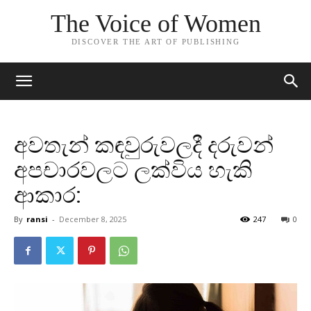
The Voice of Women
DISCOVER THE ART OF PUBLISHING
අවතැන් කඳවුරුවලදී දරුවන්
අපචාරවලට ලක්විය හැකි
ආකාර:
By
ransi
-
December 8, 2025
247
0