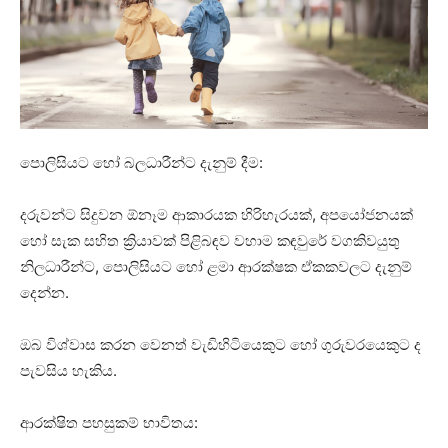
පොලිසියට හෝ බලධාරීන්ට දැනුම් දීම:
දරුවන්ට සිදුවන ඕනෑම ආකාරයක හිරිහැරයක්, අපයෝජනයක්
හෝ සැක සහිත ක්‍රියාවක් පිළිබඳව වහාම කඳවුරේ වගකිවයුතු
නිලධාරීන්ට, පොලිසියට හෝ ළමා ආරක්ෂක ඒකකවලට දැනුම්
දෙන්න.
ඔබ විශ්වාස කරන වෙනත් වැඩිහිටියෙකුට හෝ ගුරුවරයෙකුට ද
පැවසිය හැකිය.
ආරක්ෂිත පහසුකම් භාවිතය: