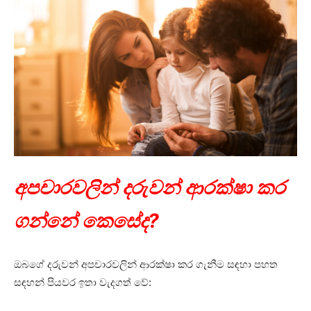
අපචාරවලින් දරුවන් ආරක්ෂා කර
ගන්නේ කෙසේද?
ඔබගේ දරුවන් අපචාරවලින් ආරක්ෂා කර ගැනීම සඳහා පහත
සඳහන් පියවර ඉතා වැදගත් වේ: