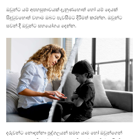
ඔවුන්ට යම් අපහසුතාවයක් දැනුණහොත් හෝ යම් දෙයක්
සිදුවුවහොත් වහාම ඔබට පැවසීමට දිරිමත් කරන්න. ඔවුන්ට
සවන් දී ඔවුන්ට සහයෝගය දෙන්න.
දරුවන්ට නොදන්නා පුද්ගලයන් සමඟ යාම හෝ ඔවුන්ගෙන්