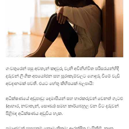
ගංවතුරෙන් පසු අවතැන් කඳවුරු වැනි අවිනිශ්චිත පරිසරයන්හිදී
දරුවන් ලිංගික අපයෝජන සහ සූරාකෑම්වලට ගොදුරු වීමේ වැඩි
අවදානමක් පවතී. එයට හේතු කිහිපයක් බලපායි:
අධීක්ෂණයේ අඩුපාඩු: දෙමාපියන් සහ භාරකරුවන් වෙනත් ගැටළු
(ආහාර, නවාතැන්, සෞඛ්‍ය) සමඟ කාර්යබහුල වන විට දරුවන්
පිළිබඳ අධීක්ෂණය අඩුවිය හැක.
ප්‍රමාණවත් පහසුකම් නොමැතිකම: ආරක්ෂිත වැසිකිළි, නාන