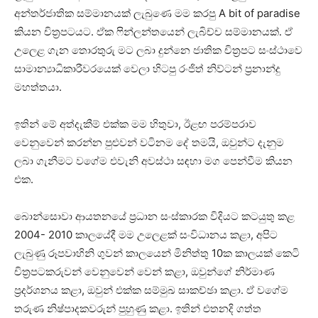
අන්තර්ජාතික සම්මානයක් ලැබුණෙ මම කරපු A bit of paradise
කියන චිත්‍රපටයට. ඒක ෆින්ලන්තයෙන් ලැබිච්ච සම්මානයක්. ඒ
උලෙළ ගැන තොරතුරු මට ලබා දුන්නෙ ජාතික චිත්‍රපට සංස්ථාවෙ
සාමාන්‍යාධිකාරීවරයෙක් වෙලා හිටපු රංජිත් නිව්ටන් ප්‍රනාන්දු
මහත්තයා.
ඉතින් මේ අත්දැකීම් එක්ක මම හිතුවා, ඊළඟ පරම්පරාව
වෙනුවෙන් කරන්න පුළුවන් වටිනම දේ තමයි, ඔවුන්ට දැනුම
ලබා ගැනීමට වගේම එවැනි අවස්ථා සඳහා මග පෙන්වීම කියන
එක.
බොන්සොවා ආයතනයේ ප්‍රධාන සංස්කාරක විදියට කටයුතු කළ
2004- 2010 කාලයේදී මම උලෙළක් සංවිධානය කළා, අපිට
ලැබුණු රූපවාහිනි ගුවන් කාලයෙන් මිනිත්තු 10ක කාලයක් කෙටි
චිත්‍රපටකරුවන් වෙනුවෙන් වෙන් කළා, ඔවුන්ගේ නිර්මාණ
ප්‍රදර්ශනය කළා, ඔවුන් එක්ක සම්මුඛ සාකච්ඡා කළා. ඒ වගේම
තරුණ නිෂ්පාදකවරුන් පුහුණු කළා. ඉතින් එතනදි ගත්ත