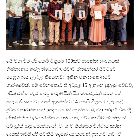
මේ වන විට අපි කෙටි චිත්‍රපට 100කට ආසන්න සංඛ්‍යාවක්
නිෂ්පාදනය කරල තියෙනවා. ඒවාට ජාත්‍යන්තර මට්ටමේ
ජයග්‍රහණය ලැබිලා තියෙනවා. ඉතින් ඒක සංතෝසයට
කාරණාවක්. මේ වෙනකොට ඒ අවුරුදු 15 ඇතුළත පුහුණු වෙච්ච,
අපිත් එක්ක වැඩ කරපු තරුණයින් සිනමාකරුවන් බවට පත්
වෙලා තියෙනවා. අපේ ඇජෙන්ඩා 14 කෙටි චිත්‍රපට උළෙලේ
ජූරියේ සාමාජිකයන් 5දෙනාගෙන් දෙන්නෙක්, එදා තරුණ වියේදී
අපිත් එක්ක වැඩ කරන්න පටන්ගෙන, මේ වන විට ක්ෂේත්‍රයේ
යම් දුරක් ආපු ජ්‍යෙෂ්ඨයෝ. මං හැම තිස්සෙම විශ්වාස කරන
දෙයක් තමයි අපි යම්කිසි දෙයක් අද කරමින් ඉන්නව නම්, ඒ