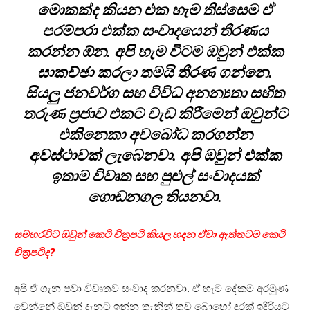
මොකක්ද කියන එක හැම තිස්සෙම ඒ
පරම්පරා එක්ක සංවාදයෙන් තීරණය
කරන්න ඕන. අපි හැම විටම ඔවුන් එක්ක
සාකච්ඡා කරලා තමයි තීරණ ගන්නෙ.
සියලු ජනවර්ග සහ විවිධ අනන්‍යතා සහිත
තරුණ ප්‍රජාව එකට වැඩ කිරීමෙන් ඔවුන්ට
එකිනෙකා අවබෝධ කරගන්න
අවස්ථාවක් ලැබෙනවා. අපි ඔවුන් එක්ක
ඉතාම විවෘත සහ පුළුල් සංවාදයක්
ගොඩනගල තියනවා.
සමහරවිට ඔවුන් කෙටි චිත්‍රපටි කියල හදන ඒවා ඇත්තටම කෙටි
චිත්‍රපටිද?
අපි ඒ ගැන පවා විවෘතව සංවාද කරනවා. ඒ හැම දේකම අරමුණ
වෙන්නේ ඔවුන් දැනට ඉන්න තැනින් තව බොහෝ දුරක් ඉදිරියට