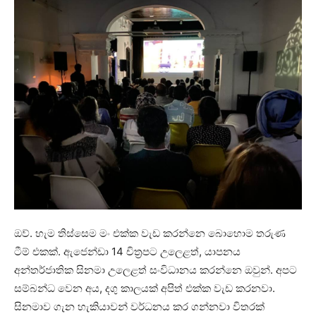
ඔව්. හැම තිස්සෙම මං එක්ක වැඩ කරන්නෙ බොහොම තරුණ
ටීම් එකක්. ඇජෙන්ඩා 14 චිත්‍රපට උලෙළත්, යාපනය
අන්තර්ජාතික සිනමා උලෙළත් සංවිධානය කරන්නෙ ඔවුන්. අපට
සම්බන්ධ වෙන අය, දගු කාලයක් අපිත් එක්ක වැඩ කරනවා.
සිනමාව ගැන හැකියාවන් වර්ධනය කර ගන්නවා විතරක්