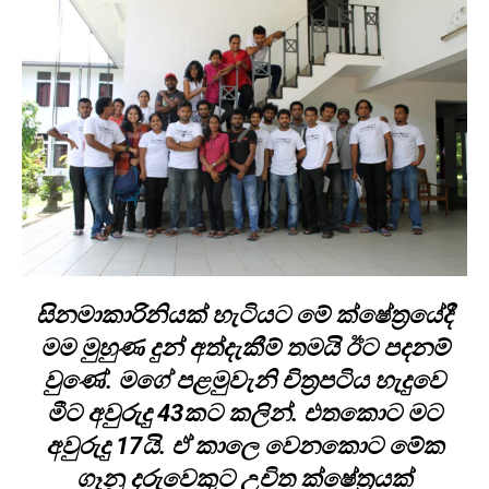
සිනමාකාරිනියක් හැටියට මේ ක්ෂේත්‍රයේදී
මම මුහුණ දුන් අත්දැකීම් තමයි ඊට පදනම්
වුණේ. මගේ පළමුවැනි චිත්‍රපටිය හැදුවෙ
මීට අවුරුදු 43කට කලින්. එතකොට මට
අවුරුදු 17යි. ඒ කාලෙ වෙනකොට මේක
ගෑනු දරුවෙකුට උචිත ක්ෂේත්‍රයක්