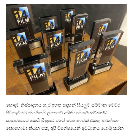
හොඳම නිෂ්පාදනය හැර ඉහත සඳහන් සියලුම සම්මාන මෙවර
පිරිනැමීමට නියමිතයි.ලංකාවේ අයිතිවාසිකම් සම්බන්ධ
සාකච්ඡාවට කෙටි චිත්‍රපට වගේ මාතෘකාවක් එකතු කරන්නෙ
කොහොමද කියන එක, අපි විශේෂයෙන් අවධානය යොමු කරන