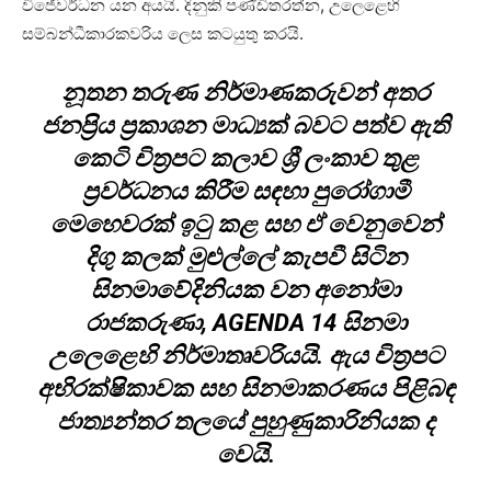
විජේවර්ධන යන අයයි. දිනුකි පණ්ඩිතරත්න, උලෙළෙහි
සම්බන්ධීකාරකවරිය ලෙස කටයුතු කරයි.
නූතන තරුණ නිර්මාණකරුවන් අතර
ජනප්‍රිය ප්‍රකාශන මාධ්‍යක් බවට පත්ව ඇති
කෙටි චිත්‍රපට කලාව ශ්‍රී ලංකාව තුළ
ප්‍රවර්ධනය කිරීම සඳහා පුරෝගාමී
මෙහෙවරක් ඉටු කළ සහ ඒ වෙනුවෙන්
දිගු කලක් මුළුල්ලේ කැපවී සිටින
සිනමාවේදිනියක වන අනෝමා
රාජකරුණා, AGENDA 14 සිනමා
උලෙළෙහි නිර්මාතෘවරියයි. ඇය චිත්‍රපට
අභිරක්ෂිකාවක සහ සිනමාකරණය පිළිබඳ
ජාත්‍යන්තර තලයේ පුහුණුකාරිනියක ද
වෙයි.