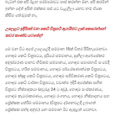
බැට්න් එක අපි ඊළඟ පරම්පරාවට පාස් කරන්න ඕන. අපි කරමින්
ඉන්න දේත් අපිත් එක්කම පස් යට වැළලිලා යනව නම් ඒකෙ
කිසිම තේරුමක් නෑ.
උලෙළට ඉදිරිපත් වන කෙටි චිත්‍රපටි ඇගයීමට ලක් කෙරෙන්නේ
කවර කාණ්ඩ යටතේද?
මේ වන විට අපේ උලෙළේදී සම්මාන 15ක් විතර පිරිනැමෙනවා.
හොඳම කෙටි චිත්‍රපටය, ජූරියේ සම්මානය, සුනිලා අබේසේකර
අනුස්මරණ මානව හිමිකම් සම්මානය, හොඳම සමාජභාවී සංවේදී
චිත්‍රපටය, හරිත සම්මානය, හොඳම පර්යේෂණාත්මක චිත්‍රපටය,
හොඳම ක්ෂුද්‍ර කෙටි චිත්‍රපටය, හොඳම සජීවිකරණ කෙටි චිත්‍රපටය,
හොඳම කෙටි වාර්තා චිත්‍රපටය, වඩාත්ම ඉදිරි අපේක්ෂා සහිත
චිත්‍රපට නිෂ්පාදකයා (අවුරුදු 24 ට අඩු), හොඳම සංස්කරණය,
හොඳම කැමරාකරණය, හොඳම රංගනය, හොඳම නිෂ්පාදනය සහ
ප්‍රේක්ෂක තේරීම් සම්මානය (චිත්‍රපට දර්ශනවලදී ලබාගත්
ප්‍රේක්ෂක ඡන්ද අනුව) යන සම්මාන ඊට ඇතුළත් වෙනවා.