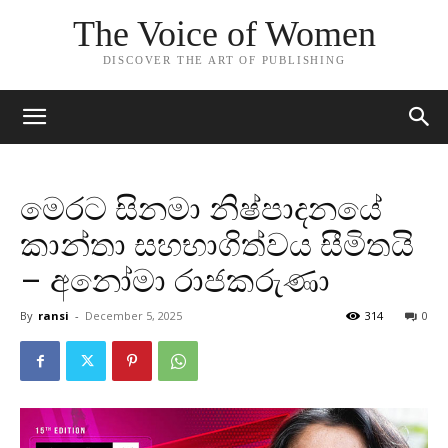
The Voice of Women
DISCOVER THE ART OF PUBLISHING
මෙරට සිනමා නිෂ්පාදනයේ
කාන්තා සහභාගිත්වය සීමිතයි
– අනෝමා රාජකරුණා
By
ransi
-
December 5, 2025
314
0