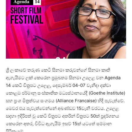
ශ්‍රී ලංකාවේ තරුණ කෙටි සිනමා කරුවන්ගේ සිනමා කෘති
ඇගැයීමට ලක් කෙරෙන ප්‍රමුඛතම සිනමා උලෙළ වන Agenda
14 කෙටි චිත්‍රපට උලෙළ, දෙසැම්බර් 04-07 වැනිදා දක්වා
කොළඹ ජර්මානු සංස්කෘතික මධ්‍යස්ථානයේදී (Goethe Institute)
සහ ප්‍රංශ මිත්‍රත්වය සංගමය (Alliance Francaise) හිදී පැවැත්වේ.
මෙවර එය පැවැත්වෙන්නේ අඛණ්ඩව 15වැනි වරටය. උලෙළ
සඳහා ඉදිරිපත් වූ කෙටි චිත්‍රපට අතරින් චිත්‍රපට 50ක් ප්‍රදර්ශනය
කෙරෙන අතර, විවිධ ඇගැයීම් ඉසව් 15ක් යටතේ සම්මාන
පිරිනැමේ.