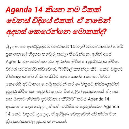
Agenda 14 කියන නම ටිකක්
වෙනස් විදියේ එකක්. ඒ නමෙන්
අදහස් කෙරෙන්නෙ මොකක්ද?
ශ්‍රී ලංකාවෙ ආණ්ඩුක්‍රම ව්‍යවස්ථාවේ 14 වැනි ව්‍යවස්ථාවෙන් තමයි
ප්‍රකාශනයේ නිදහස තහවුරු කරලා තිබෙන්නෙ. ඉතින් අපේ
Agenda එක වෙන්නෙ එය ආරක්ෂා කිරීම හා ප්‍රවර්ධනය කිරීම.
වඩාත් සවිස්තරව කිව්වොත්, “ඩිජිටල් කතන්දර කීම, කෙටි චිත්‍රපට
නිෂ්පාදනය සහ තිරගත කිරීම් සඳහා කාන්තා සහභාගීත්වය
කෙරෙහි අවධානය යොමු කරමින් තරුණ චිත්‍රපට නිෂ්පාදකයින්
පුහුණු කිරීම සහ ඔවුන්ට සහාය වීම තුළින් ප්‍රකාශනයේ නිදහස
සහ මානව හිමිකම් ප්‍රවර්ධනය කිරීමට” තමයි Agenda 14
ආයතනය කැප වෙලා ඉන්නේ. වාර්ෂිකව පැවැත්වෙන Agenda
14 කෙටි චිත්‍රපට උලෙළ, ඒ අරමුණ වෙනුවෙන් අපි නිරත වන
ක්‍රියාකාරකම්වල ප්‍රධානම අංගයක්.