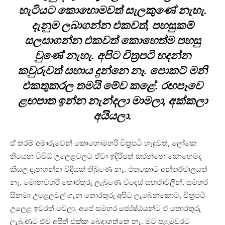
හැටියට කොහොමවත් සැලකුණේ නැහැ.
දැනුම ලබාගන්න එකවත්, පහසුකම්
සලසාගන්න එකවත් කොහෙත්ම පහසු
වුණේ නැහැ. අපිට චිත්‍රපටි හදන්න
කවුරුවත් සහාය දුන්නෙ නෑ. පොකට් මනි
එකතුකරල තමයි මේව කළේ. රඟපෑවෙ
ළඟපාත ඉන්න නැන්දලා මාමලා, අක්කලා
අයියලා.
ඒ තරම් අමාරුවෙන් කොහොමහරි චිත්‍රපටි හැදුවත්, ලෝකෙ
තියෙන විවිධ උලෙළවලට ඒවා ඉදිරිපත් කරන්නෙ කොහෙමද
කියල දැනගන්න විදියක් තිබුණෙ නෑ. එතකොට අන්තර්ජාලයත්
නෑ. මොනවහරි තොරතුරු ලැබුණෙ විදෙස් සඟරාවලින්. සමහර
සිනමා උළෙලවල් ගැන තොරතුරු අපිට ලැබෙනකොට, චිත්‍රපටි
උලෙළ ඉවරත් වෙලා. අපේ සමහර ජ්‍යේෂ්ඨයන්ට ඒ තොරතුරු
ලැබුණට ඒව අපිත් එක්ක බෙදාගත්තෙ නෑ. මට පළමුවරට