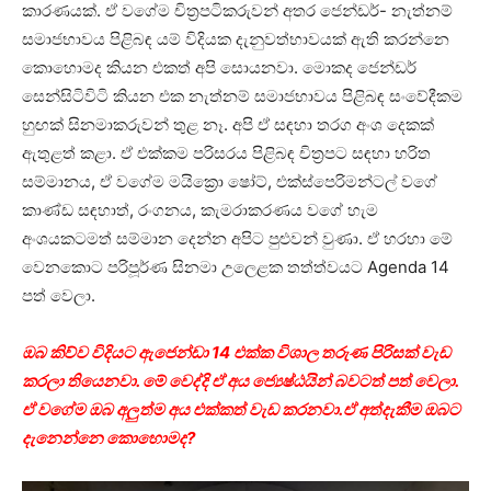
කාරණයක්. ඒ වගේම චිත්‍රපටිකරුවන් අතර ජෙන්ඩර්- නැත්නම්
සමාජභාවය පිළිබඳ යම් විදියක දැනුවත්භාවයක් ඇති කරන්නෙ
කොහොමද කියන එකත් අපි සොයනවා. මොකද ජෙන්ඩර්
සෙන්සිටිවිටි කියන එක නැත්නම් සමාජභාවය පිළිබඳ සංවේදීකම
හුඟක් සිනමාකරුවන් තුළ නෑ. අපි ඒ සඳහා තරග අංශ දෙකක්
ඇතුළත් කළා. ඒ එක්කම පරිසරය පිළිබඳ චිත්‍රපට සඳහා හරිත
සම්මානය, ඒ වගේම මයික්‍රො ෂෝට්, එක්ස්පෙරිමන්ටල් වගේ
කාණ්ඩ සඳහාත්, රංගනය, කැමරාකරණය වගේ හැම
අංශයකටමත් සම්මාන දෙන්න අපිට පුළුවන් වුණා. ඒ හරහා මේ
වෙනකොට පරිපූර්ණ සිනමා උලෙළක තත්ත්වයට Agenda 14
පත් වෙලා.
ඔබ කිව්ව විදියට ඇජෙන්ඩා 14 එක්ක විශාල තරුණ පිරිසක් වැඩ
කරලා තියෙනවා. මේ වෙද්දි ඒ අය ජ්‍යෙෂ්ඨයින් බවටත් පත් වෙලා.
ඒ වගේම ඔබ අලුත්ම අය එක්කත් වැඩ කරනවා.ඒ අත්දැකීම ඔබට
දැනෙන්නෙ කොහොමද?