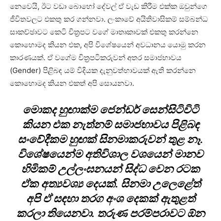
නෙවෙයි, ඊට වඩා බොහෝ දේවල් ඒ වැඩ කිරීම එක්ක ඔවුන්ගෙ
ජීවිතවලට එකතු කර ගන්නවා. ලංකාවේ අයිතිවාසිකම් සම්බන්ධ
සාකච්ඡාවට කෙටි චිත්‍රපට වගේ මාතෘකාවක් එකතු කරන්නෙ
කොහොමද කියන එක, අපි විශේෂයෙන් අවධානය යොමු කරන
කාරණයක්. ඒ වගේම චිත්‍රපටිකරුවන් අතර සමාජභාවය
(Gender) පිළිබඳ යම් විදියක දැනුවත්භාවයක් ඇති කරන්නෙ
කොහොමද කියන එකත් අපි සොයනවා.
මොකද හුඟාක්ම ජෙන්ඩර් සෙන්සිටිවිටි
කියන එක නැත්නම් සමාජභාවය පිළිබඳ
සංවේදීකම හුඟක් සිනමාකරුවන් තුළ නෑ.
විශේෂයෙන්ම අතිවිශාල වශයෙන් මානව
හිමිකම් උල්ලංඝනයන් සිද්ධ වෙන රටක
ඒක අත්‍යවශ්‍ය දෙයක්. සිනමා උලෙළේත්
අපි ඒ සඳහා තරග අංශ දෙකක් ඇතුළත්
කරලා තියෙනවා. තරුණ පරම්පරාවට ඕන