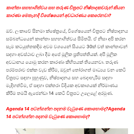
කාන්තා සහභාගිත්වය සහ තරුණ චිත්‍රපට නිෂ්පාදකවරුන් කියන
කාරණා මෙතැනදි විශේෂයෙන් අවධාරණය කෙරෙනවා?
ඔව්. ලංකාවේ සිනමා ක්ෂේත්‍රයේ, විශේෂයෙන් චිත්‍රපට නිෂ්පාදනය
සම්බන්ධයෙන් කාන්තා සහභාගිත්වය සීමිතයි. ඒ නිසා අපි කරන
සෑම කටයුත්තකදීම අවම වශයෙන් සියයට 30ක් වත් කාන්තාවන්
සඳහා අවස්ථාව ලබා දීම අපේ මූලික ප්‍රතිපත්තියක්. අපි මූලික
අවධානය යොමු කරන කාරණා කිහිපයක් තියෙනවා. තරුණ
පරම්පරාව එක්ක වැඩ කිරීම, ඔවුන් තෝරාගත් මාධ්‍යය වන කෙටි
චිත්‍රපට සඳහා පුහුණුව, නිෂ්පාදනය සහ බෙදාහැරීම සඳහා
මැදිහත්වීම, ඒ සඳහා එක්තරා විදියක අවකාශයක් නිර්මාණය
කිරීම තමයි ඇජෙන්ඩා 14 කෙටි චිත්‍රපට උලෙළේ අරමුණ.
Agenda 14 පටන්ගන්න පදනම වැටුණෙ කොහොමද?Agenda
14 පටන්ගන්න පදනම වැටුණෙ කොහොමද?