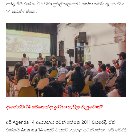
අත්දැකීම් එක්ක, ඊට වඩා පුළුල් තලයකට යන්න තමයි ඇජෙන්ඩා
14 පටන්ගත්තෙ.
ඇජෙන්ඩා 14 මෙතෙක් ආ දුර දිහා හැරිලා බැලුවොත්?
අපි Agenda 14 ආයතනය පටන් ගත්තෙ 2011 වසරේදී. ඒත්
එක්කම Agenda 14 කෙටි චිත්‍රපට උලෙළ පටන්ගත්තා. මේ වෙද්දි