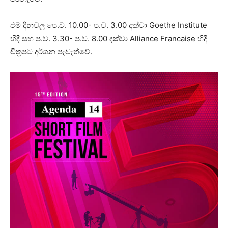
එම දිනවල පෙ.ව. 10.00- ප.ව. 3.00 දක්වා Goethe Institute
හිදී සහ ප.ව. 3.30- ප.ව. 8.00 දක්වා Alliance Francaise හිදී
චිත්‍රපට දර්ශන පැවැත්වේ.