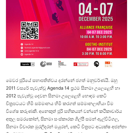
මෙවර ජූරියේ සභාපතිත්වය දරන්නේ ජගත් මනුවර්ණයි. ඔහු
2011 වසරේ පැවැත්වූ Agenda 14 ප්‍රථම සිනමා උලෙළෙහි හා
2012 පැවැත්වූ දෙවන සිනමා උලෙළෙහි හොඳම කෙටි
චිත්‍රපටයට හිමි සම්මානය හිමි කරගත් සම්මානලාභියා වීම
විශේෂ කරුණකි. අනෙකුත් ජූරි සභිකයන් වන්නේ කථිකාචාර්ය
අතුල සමරකෝන්, සිනමා සංස්කාරක ශිල්පී සමන් ඇල්විටිගල,
සිනමා විචාරක මුරලිදරන් මයුරන්, කෙටි චිත්‍රපට අධ්‍යක්ෂ අජන්තා