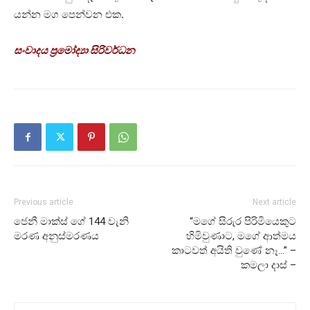
යන්න මග පෙන්වන එක.
සංවාදය ප්‍රමෝද්‍යා සිරිවර්ධන
Previous article
Next article
ජෙනී මාක්ස් ගේ 144 වැනි
“මගේ සිරුර පිරිමියෙකුට
මරණ අනුස්මරණය
හිමිවුණාට, මගේ ආත්මය
කාටවත් අයිති වුණේ නෑ…” –
කමලා දාස් –