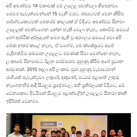
අපි අඛණ්ඩව 14 වතාවක් මේ උලෙළ පවත්වලා තිබෙනවා.
මෙවර පැවැත්වෙන්නේ 15 වැනි වරට. රජයටවත් වෙන කිසිම
පාර්ශ්වයකටවත් මෙතරම් කාලයක් ඒ විදියට අඛණ්ඩව සිනමා
උලෙළක් පවත්වගෙන යන්න හැකි වෙලා නැහැ. කොවිඩ් සමයේ
හෝ ආර්ථික අර්බුදයත් සමග ඇති වූ අරගලය සමයේ පවා අපි
මේක නතර කළේ නැහැ. ඒ වගේම, මේ ක්ෂේත්‍රයට අපේ
මැදිහත්වීම සම්මාන උළෙලට පමණක් සීමා වෙන්නෙ නැහැ.
ලංකාවේ සිනමාවට ඊළඟ පරම්පරාව පුහුණු කිරීම අපේ ප්‍රධාන
අරමුණක්. 2015 ඉඳලා අපි ලංකාව පුරා පුහුණු වැඩසටහන්
රාශියක් පැවැත්වුවා. උතුරේ, දකුණේ, මධ්‍යම පළාතේ උතුරු
නැගෙනහිර ආදී සියලුම ප්‍රදේශවල. එහි ප්‍රතිඵලයක් විදියට, මේ
වෙනකොට දිවයිනේ සියලුම පළාත්වලින් උලෙළට සිනමා කෘති
ඉදිරිපත් වෙනවා.