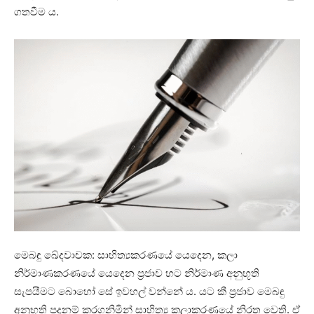
ගතවීම ය.
මෙබඳු ඛේදවාචක: සාහිත්‍යකරණයේ යෙදෙන, කලා
නිර්මාණකරණයේ යෙදෙන ප්‍රජාව හට නිර්මාණ අනුභූති
සැපයීමට බොහෝ සේ ඉවහල් වන්නේ ය. යට කී ප්‍රජාව මෙබඳු
අනුභූති පදනම් කරගනිමින් සාහිත්‍ය කලාකරණයේ නිරත වෙති. ඒ