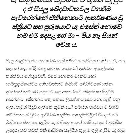
ය; සානුකම්පිත සිදුවීම් ය. ඒ කුමක් සිදු වුව
ද ඒ සියලු ඛේදවාචකවල වගකීම
පැවරෙන්නේ ඒකිනෙකාට ආකර්ෂණය වූ
ස්ත්‍රියට සහ පුරුෂයාට ය; එසේත් නොවේ
නම එම දෙපළගේ මා – පිය නෑ සියන්
වෙත ය.
බැලූ බැල්මට එය සාධාරණ යැයි කිසිවකු පැවසිය හැකි ය; ඒ, යට
සඳහන් කළ පරිදි එබඳු සබඳතා කෙරෙහි දක්වන ආකල්පමය
තත්ත්වය හේතුවෙනි. එසේ නොකර මඳකට හෝ
සාම්ප්‍රදායිකත්වය අභිභවන්නට කිසියම් පාර්ශ්වයක් යත්න
දරන්නේ නම් යට සඳහන් කළ ආකාරයේ ඛේදජනක සිදුවීම්
අසන්නට, දකින්නට මතු නොව ලියන්නට පවා නොහැකි වනු
ඇත. නමුත් සිදුව ඇත්තේ කුමක් ද…? සමස්ත පෘථිවිය ම විශ්ව
ගම්මානයක් වුව ද ආචීර්ණ කල්පිත ආකල්පවලින් මිදෙන්නට
මිනිසා යත්න නොදැරීම ය; එකිනෙකාගේ වාසියට හෝ අවාසිය
උදෙසා තව තවත් එකී ආචීර්ණ කල්පිත තුළ ම ගුළි ගැසීම ය; රාමු