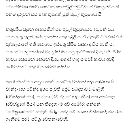
වෙරෝනිකා එක්ව ගොඩනගන පවුල් කුටුම්බයේ විශාලත්වය යි.
එනම් දරුවන් සය දෙනකුගෙන් යුත් පවුල් කුටුම්බය යි.
කතුවරිය කුමන අදහසකින් එම පවුල් කුටුම්බයට දරුවන් සය
දෙනකු ඇතුළත් කරා ද යන්න අපැහැදිලි ය. ඒ ඇතැම් විට එක් එක්
පුද්ගලයාගේ ගති සොබාව ඉස්මතු කිරීම සඳහා ද විය හැකි ය.
කෙසේ වතුදු කෘතියේ මඳ දුරක් ගිය පසු ආරම්භයේ දී පැවති නීරස
භාවය කෙමෙන් කෙමන් දියව ගොස් හෘද සංවේදි භාවය අවදි
කරවන්නට කතුවරිය සමත්වන්නී ය.
මගේ කියවීමට අනුව මෙහි න්‍යෂ්ටිය වන්නේ කුල සාධකය යි.
චාන්දා සහ රවින්ද්‍ර අතර පැවති ප්‍රේම සබඳතාවට මාලිනි
(රවින්ද්‍රගේ මව), කංචනා (රවින්ද්‍රගේ නැගණිය) සහ අමරපාල
(රවින්ද්‍රගේ පියා) යන තිදෙනා ම අවි අමෝරා ගන්නේ
”නම්බුකාරකම” නමැති කිරුළ පළුදු වේ ය යන බිතියෙනි; එය රැක
ගැනීමේ පරම පවිත්‍ර චේතනාවෙනි.