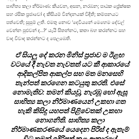
සාහිත්‍ය කලා නිර්මාණ: කියවන, අසන, නරඹන; පාඨක ප්‍රේක්ෂක
සහ රසික ප්‍රජාවෝ ද කිසියම් වින්දනයක් විඳිති; කම්පනයට
පත්වෙති; සුසුම් ලති. එමතු නොව ‘දෙවියනේ මෙහෙම දේවල්
වෙන්න පුළුවන් ද…?’ යැයි සිතන්නට, කතා බහ කරන්නට සහ
වාද විවාද කරන්නට ද පෙලඹෙති.
ඒ සියලු දේ කරන මිනිස් ප්‍රජාව ම ඊළඟ
වටයේ දී නැවත නැවතත් යට කී ආකාරයේ
ආදිකල්පිත ආකල්ප සහ මත මනසෙහි
තැන්පත් කරගෙන කටයුතු කරති. එසේ
නොමැතිව: තමන් කියවූ, නැරඹූ හෝ ඇසූ
සාහිත්‍ය කලා නිර්මාණයෙන් උකහා ගත
හැකි කිසිදු යහපත් පිළිවෙතක් උකහා
නොගනිති. සාහිත්‍ය කලා
නිර්මාණකරණයේ යෙදෙන පිරිස් ද ඇතැම්
විට තමන් ඉදිරිපත් කළ ආකාරයේ