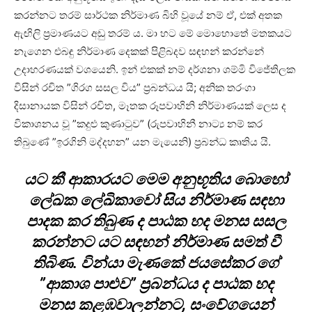
කරන්නට තරම් සාර්ථක නිර්මාණ බිහි වූයේ නම් ඒ, එක් අතක
ඇඟිලි ප්‍රමාණයට අඩු තරම් ය. මා හට මේ මොහොතේ මතකයට
නැගෙන එබඳු නිර්මාණ දෙකක් පිළිබදව සඳහන් කරන්නේ
උදාහරණයක් වශයෙනි. ඉන් එකක් නම් දර්ශනා ශම්මි විජේතිලක
විසින් රචිත ”ගිරග සසල විය” ප්‍රබන්ධය යි; අනික තරංගා
දිසානායක විසින් රචිත, මෑතක රූපවාහිනි නිර්මාණයක් ලෙස ද
විකාශනය වූ ”කදුළු කුණාටුව” (රුපවාහිනී නාට්‍ය නම් කර
තිබුණේ ”ඉරගිනි මද්දහන” යන මැයෙනි) ප්‍රබන්ධ කෘතිය යි.
යට කී ආකාරයට මෙම අනුභූතිය බොහෝ
ලේඛක ලේඛිකාවෝ සිය නිර්මාණ සඳහා
පාදක කර තිබුණ ද පාඨක හද මනස සසල
කරන්නට යට සඳහන් නිර්මාණ සමත් වී
තිබිණ. වින්යා මැණකේ ජයසේකර ගේ
”ආකාශ පාළුව” ප්‍රබන්ධය ද පාඨක හද
මනස කළඹවාලන්නට, සංවේගයෙන්