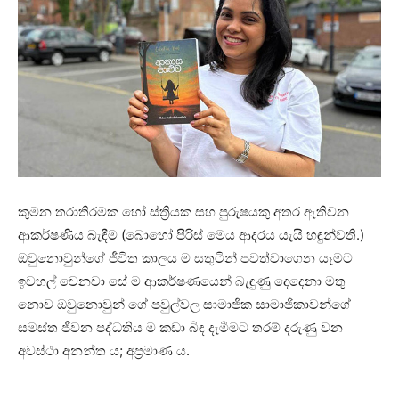
කුමන තරාතිරමක හෝ ස්ත්‍රියක සහ පුරුෂයකු අතර ඇතිවන
ආකර්ෂණීය බැඳීම (බොහෝ පිරිස් මෙය ආදරය යැයි හඳුන්වති.)
ඔවුනොවුන්ගේ ජීවිත කාලය ම සතුටින් පවත්වාගෙන යෑමට
ඉවහල් වෙනවා සේ ම ආකර්ෂණයෙන් බැඳුණු දෙදෙනා මතු
නොව ඔවුනොවුන් ගේ පවුල්වල සාමාජික සාමාජිකාවන්ගේ
සමස්ත ජීවන පද්ධතිය ම කඩා බිඳ දැමීමට තරම් දරුණු වන
අවස්ථා අනන්ත ය; අප්‍රමාණ ය.