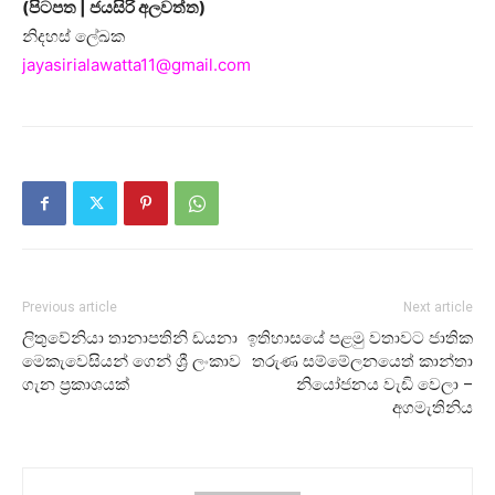
(පිටපත | ජයසිරි අලවත්ත)
නිදහස් ලේඛක
jayasirialawatta11@gmail.com
Previous article
Next article
ලිතුවේනියා තානාපතිනි ඩයනා
ඉතිහාසයේ පළමු වතාවට ජාතික
මෙකැවෙසියන් ගෙන් ශ්‍රී ලංකාව
තරුණ සම්මේලනයෙත් කාන්තා
ගැන ප්‍රකාශයක්
නියෝජනය වැඩි වෙලා –
අගමැතිනිය