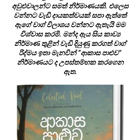
අවුළුවාලන්ට සමත් නිර්මාණයකි. එලෙස
වන්නට වැඩි දායකත්වයක් සපා ඇත්තේ
ඇගේ වාග් විලාශය වන්නට ඇතැයි මම
විශ්වාස කරමි. මන්ද ඇය සිය කාව්‍ය
නිර්මාණ තුළින් වැඩි දියුණු කරගත් වාග්
රිද්මය ඉතා මැනවින් ”ආකාස පාළුව”
නිර්මාණයට ද උපස්තම්භක කරගෙන
ඇත.