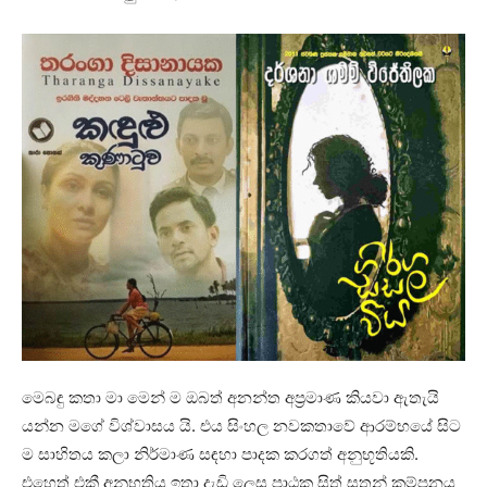
මෙබඳු කතා මා මෙන් ම ඔබත් අනන්ත අප්‍රමාණ කියවා ඇතැයි
යන්න මගේ විශ්වාසය යි. එය සිංහල නවකතාවේ ආරම්භයේ සිට
ම සාහිතය කලා නිර්මාණ සඳහා පාදක කරගත් අනුභූතියකි.
එහෙත් එකී අනුභූතිය ඉතා දැඩි ලෙස පාඨක සිත් සතන් කම්පනය