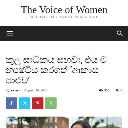
The Voice of Women
DISCOVER THE ART OF PUBLISHING
කුල සාධකය සඟවා, එය ම
න්‍යෂ්ටිය කරගත් ‘ආකාස
පාළුව’
By
ransi
-
August 19, 2025
305
0