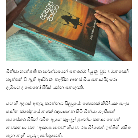
මිනිසා තාක්ෂණික පාර්ශ්වයෙන් කෙතරම් දියුණු වුව ද මනසෙහි
තැන්පත් වී ඇති ආචීර්ණ කල්පිත අදහස් මිය නොයයි; මරා
දැමීමට ද බොහෝ පිරිස් යත්න නොදරති.
යට කී අදහස් අකුරු කරන්නට සිදුවුයේ: මෙතෙක් කිවිඳියක ලෙස
සාහිත ක්ෂේත්‍රයේ නමක් රඳවාගෙන සිටි වින්යා මැණිකේ
ජයසේකර විසින් රචිත ඇගේ කුලුඳුල් ප්‍රබන්ධ කතාව හෙවත්
නවකතාව වන ”ආකාස පාළුව” කියවා රස විඳීමෙන් ඉක්බිති මසිත
පැන නැගි ගැටලු හේතුවෙනි.