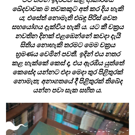
ඛේදවාචක ම තවකකුට අත් කර දිය හැකි
ය; එසේත් නොමැති එබඳු පිරිස් වෙත
සහයෝගය දැක්විය හැකි ය. යට කී චක්‍රය
නවතින දිනක් එළඹෙන්නේ කවදා දැයි
සිතිය නොහැකි තරමට මෙම චක්‍රය
භ්‍රමණය වෙමින් පවතී. ඉදින් එය නතර
කළ හැක්කේ කෙස් ද, එය ඇරඹිය යුත්තේ
කෙසේද යන්නට එදා මෙදා තුර පිළිතුරක්
නොමැත; අනාගතයේ දී පිළිතුරක් තිබේද
යන්න පවා සැක සහිත ය.