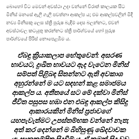
බොහෝ විට මෙවන් අවස්ථා උදා වන්නේ චිරාත් කාලයක සිට
මිනිස් මනසේ ඇලී ගැලී පවත්නා ආකල්ප ය; එම ආකල්පවලින් මිදී
නව්‍ය මිනිසකු ලෙස ස්ත්‍රී පුරුෂ බැඳීම් දෙස බලන්නට, එවන්
අවස්ථාවල කටයුතු කරන්නට ස්ත්‍රී පාර්ශ්වයේ හෝ පුරුෂ
පාර්ශ්වයේ පිරිස් නොපෙළඹීම ය.
ඒබඳු ක්‍රියාකලාප හේතුවෙන්: අසරණ
භාවයට, දුඃඛිත භාවයට ඇද වැටෙන මිනිස්
සම්පත් පිළිබඳ සිතන්නට ඇති අවකාශ
අහුරන්නේ ම යට සඳහන් කළ සමාජමය
ආකල්ප ය. අතීතයේ සට මේ දක්වා මිනිස්
ජීවිත පසුපස හඹා එන එබඳු ආකල්ප කිසිදු
ආකාරයකින් මිනිස් ප්‍රජාවගේ
යහපැවැත්මට උපස්තම්භක වන්නේ නැත;
අත් කර දෙන්නේ ම බිහිසුණු ඛේදවාචක