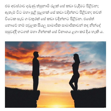
එම අවස්ථාව දරුණු ත්සුනාමි රළක් සේ කඩා වැදීමට පිළිවන;
ඇතැම් විට මහා සුළි සුළඟක් සේ කඩා වදින්නට පිළිවන; තවත්
විටෙක සැඩ ගංවතුරක් සේ කඩා වදින්නට පිළිවන. එසේත්
නොවේ නම් පවුලක සියලු සාමාජික සාමාජිකාවන් තද නින්දේ
පසුවද්දී හටගත් මහා ගින්නක් සේ විනාශය ළගා කර දිය හැකි ය.