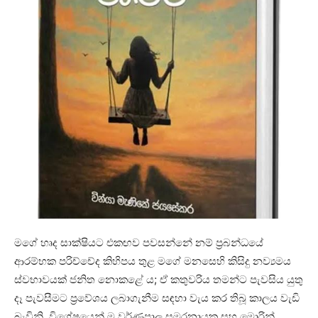
මගේ හෘද සාක්ෂියට එකඟව පවසන්නේ නම් ප්‍රබන්ධයේ
ආරම්භක පරිච්චේද කිහිපය තුළ මගේ මනසෙහි කිසිදු නව්‍යමය
ස්වභාවයක් ජනිත නොකළේ ය; ඒ කතුවරිය තමන්ට පැවසිය යුතු
දෑ පැවසීමට ප්‍රවේශය ලබාගැනීම සඳහා වැය කර තිබූ කාලය වැඩි
බැවිනි. විශේෂයෙන් ම වර්ණපාල සමරනායක සහ මොරින්