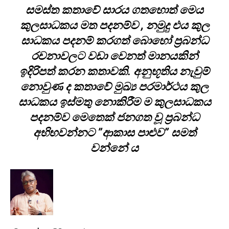
සමස්ත කතාවේ සාරය ගතහොත් මෙය
කුලසාධකය මත පදනම්ව , නමුදු එය කුල
සාධකය පදනම් කරගත් බොහෝ ප්‍රබන්ධ
රචනාවලට වඩා වෙනත් මානයකින්
ඉදිරිපත් කරන කතාවකි. අනුභූතිය නැවුම්
නොවුණ ද කතාවේ මුඛ්‍ය පරමාර්ථය කුල
සාධකය ඉස්මතු නොකිරීම ම කුලසාධකය
පදනම්ව මෙතෙක් ජනගත වූ ප්‍රබන්ධ
අභිභවන්නට ”ආකාස පාළුව” සමත්
වන්නේ ය