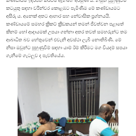
කණ්ඩායම ඉදිරිපත් කරවීම ඈන්ගේ අරමුණ යි. නමුත් පුහුණුවීම්
කටයුතු සඳහා වරින්වර කොළඹට පැමිණීම මේ කණ්ඩායමට
අසීරු ය. අනෙක් අතට ආහාර සහ නේවාසික ප්‍රශ්නයයි.
කණ්ඩායමේ සමහර ක්‍රිකට් ක්‍රීඩකයන් තමන් ජීවත්වන පළාතේ
කිනම් හෝ ආදායමක් උපයා ගන්නා අතර තවත් සමහරුන්ට තම
ආබාධිත බව හේතුවෙන් එවැනි අවස්ථා ලැබී නොතිබිණි. මේ
නිසා ඔවුන්ට පුහුණුවීම් සඳහා යාම් ඊම් කිරීමට මග වියදම් සපයා
ගැනීමේ ගැටලුව ද පැවතියේය.