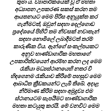
තුමා ය. ව්‍යාපාරිකයෙක් වූ ඒ මහතා
අධ්‍යාපන උපකරණ සකස් කරන තම
ආයතනයට මෙම පිරිස අනුයුක්ත කර
ගැනීමටත්, ඔවුන් සඳහා දෙල්ගොඩ
ප්‍රදේශයේ පිහිටි තම නිවසක් නවාතැන්
සඳහා නොමිලේ ලබාදීමටත් තරම්
කාරුණික විය. ඈන්ගේ සංකල්පයකට
අනුව භාණ්ඩාගාරික මහතාගේ
උපකාරිත්වයෙන් ආරම්භ කරන ලද මෙම
රැකියා මධ්‍යස්ථානයෙහි නතර වී
හිඳගෙනම රැකියාව කිරීමේ පහසුව මෙම
ආබාධිත ක්‍රීඩකයන්ට ලැබී තිබේ. අදාළ
නිර්මාණ කිරීම සඳහා අමුද්‍රව්‍ය එම
ස්ථානයටම සැපයීමට භාණ්ඩාගාරික
මහතා කටයුතු කරයි. මේ වනවිට මෙම