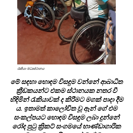
රැකියා මධ්‍යස්ථානය
මේ සඳහා හොඳම විසඳුම වන්නේ ආබාධිත
ක්‍රීඩකයන්ට එකම ස්ථානයක නතර වී
හිඳිමින් රැකියාවක් ද කිරීමට මගක් පාදා දීම
ය. ඉතාමත් කාලෝචිත වූ ඈන් ගේ එම
සංකල්පයට හොඳම විසඳුම ලබා දුන්නේ
රෝද පුටු ක්‍රිකට් සංගමයේ භාණ්ඩාගාරික