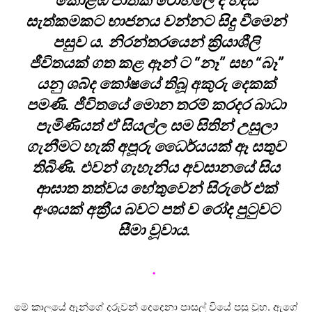
කොළඹ ජාතික රෝහලේ දී හදිසි
සැත්කමකට භාජනය වන්නට සිදු වීමෙන්
පසුව ය. නිරන්තරයෙන් ක්‍රියාශීලි
ජීවිතයක් ගත කළ ඈන් ට “නෑ” සහ “බෑ”
යනු ශබ්ද කෝෂයේ තිබූ අකුරු දෙකක්
පමණි. ජීවිතයේ මොන තරම් කරදර බාධා
පැමිණියත් ඒ සියල්ල සම සිතින් උසුලා
ගැනීමට හැකි අපූරු ධෛර්යයක් ඈ සතුව
තිබිණි. එවන් ගැහැනිය අවසානයේ සිය
ආඝාත තත්වය හේතුවෙන් සිරුරේ එක්
අංශයක් අක්‍රීය බවට පත් ව රෝද පුටුවට
සීමා වූවාය.
.
මේ කාලයේ ඈන්ගේ දරුවන් දෙදෙනා පාසල් වියේ පසු වූහ. ඇගේ