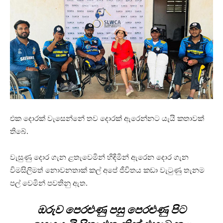
එක දොරක් වැසෙන්නේ තව දොරක් ඇරෙන්නට යැයි කතාවක්
තිබේ.
වැසුණු දොර ගැන ළතැවෙමින් හිඳිමින් ඇරෙන දොර ගැන
විමසිලිමත් නොවනතාක් කල් අපේ ජීවිතය කඩා වැටුණු තැනම
පල් වෙමින් පවතිනු ඇත.
ඔරුව පෙරළුණු පසු පෙරළුණු පිට