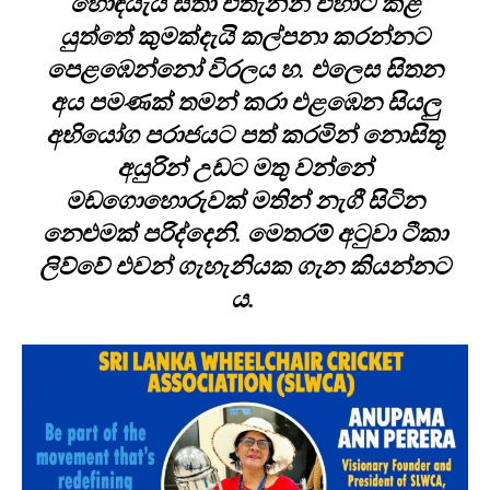
හොඳයැයි සිතා එතැනින් එහාට කළ
යුත්තේ කුමක්දැයි කල්පනා කරන්නට
පෙළඹෙන්නෝ විරලය හ. එලෙස සිතන
අය පමණක් තමන් කරා එළඹෙන සියලු
අභියෝග පරාජයට පත් කරමින් නොසිතූ
අයුරින් උඩට මතු ⁣වන්නේ
මඩගොහොරුවක් මතින් නැගී සිටින
නෙළුමක් පරිද්දෙනි. මෙතරම් අටුවා ටීකා
ලිව්වේ එවන් ගැහැනියක ගැන කියන්නට
ය.