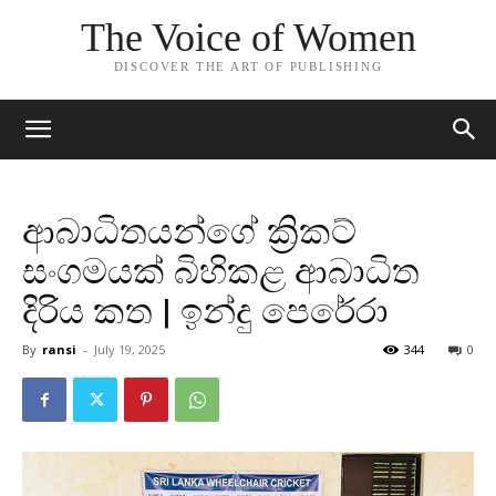
The Voice of Women
DISCOVER THE ART OF PUBLISHING
ආබාධිතයන්ගේ ක්‍රිකට්
සංගමයක් බිහිකළ ආබාධිත
දිරිය කත | ඉන්දු පෙරේරා
By
ransi
-
July 19, 2025
344
0