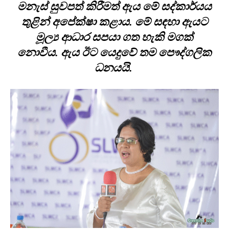
මනැස් සුවපත් කිරීමත් ඇය මේ සද්කාර්යය
තුළින් අපේක්ෂා කළාය. මේ සඳහා ඇයට
මූල්‍ය ආධාර සපයා ගත හැකි මගක්
නොවීය. ඇය ඊට යෙදුවේ තම පෞද්ගලික
ධනයයි.