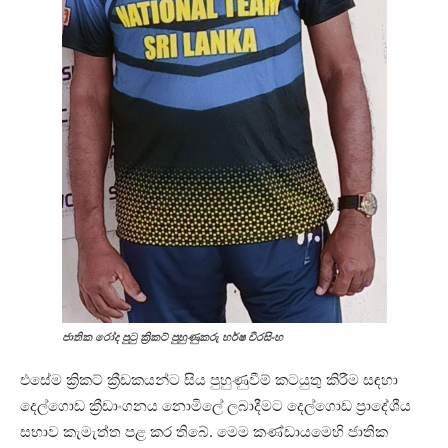
ජාතික රෝද පුටු ක්‍රිකට් පුහුණුකරු හර්ෂ වීරසිංහ
එසේම ක්‍රිකට් ක්‍රීඩකයන්ට සිය පුහුණුවීම් කටයුතු කිරීම සඳහා
දෙල්ගොඩ ක්‍රීඩාංගනය නොමිලේ ලබාදීමට දෙල්ගොඩ ප්‍රාදේශීය
සභාව කැමැත්ත පළ කර තිබේ. මෙම කණ්ඩායමෙහි ජාතික