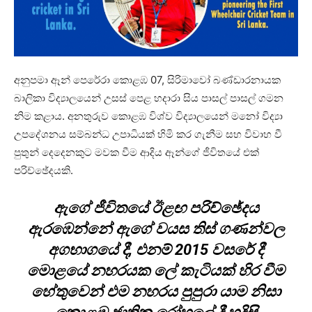
අනුපමා ඈන් පෙරේ⁣රා කොළඹ 07, සිරිමාවෝ බණ්ඩාරනායක
බාලිකා විද්‍යාලයෙන් උසස් පෙළ හදාරා සිය පාසල් පාසල් ගමන
නිම කළාය. අනතුරුව කොළඹ විශ්ව විද්‍යාලයෙන් මනෝ විද්‍යා
උපදේශනය සම්බන්ධ උපාධියක් හිමි කර ගැනීම සහ ⁣විවාහ වී
පුතුන් දෙදෙනකුට මවක වීම ආදිය ඈන්ගේ ජීවිතයේ එක්
පරිච්ඡේදයකි.
ඇගේ ජීවිතයේ ඊළඟ පරිච්ඡේදය
ඇරඹෙන්නේ ඇගේ වයස තිස් ගණන්වල
අගභාගයේ දී, එනම් 2015 වසරේ දී
මොළයේ නහරයක ලේ කැටියක් හිර වීම
හේතුවෙන් එම නහරය පුපුරා යාම නිසා