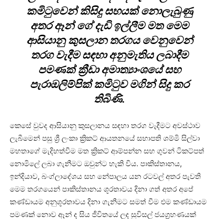
කමිටුවෙන් කිසිදු සහයක් නොලැබුණු
අතර ඈන් ගේ දැඩි ඉල්ලීම මත මෙම
ආසියානු කුසලාන තරගය වෙනුවෙන්
තරග වැදීම සඳහා අනුමැතිය ලබාදීම
පමණක් ක්‍රීඩා අමාත්‍යාංශයේ සහ
පැරාඔලිම්පික් කමිටුව මගින් සිදු කර
තිබිණි.
කෙසේ වුවද ආසියානු කුසලානය සඳහා තරග වැදීමට අවස්ථාව
ලැබීමෙන් පසු ශ්‍රී ලංකා ක්‍රිකට් ආයතනයේ සභාපති ශම්මි සිල්වා
මහතාගේ මැදිහත්වීම මත ක්‍රිකට් ආම්පන්න සහ ගුවන් ටිකට්පත්
නොමිලේ ලබා ගැනීමට ඔවුන්ට හැකි විය. පාකිස්තානය,
ඉන්දියාව, බංග්ලාදේශය සහ නේපාලය යන රටවල් අතර පැවති
මෙම තරගයෙන් පාකිස්තානය ශූරතාවය දිනා ගත් අතර අපේ
කණ්ඩායම අනුශූරතාවය දිනා ගැනීමට සමත් වීම එම කණ්ඩායම
පමණක් නොව ඈන් ද සිය ජීවිතයේ ලද සුවිසල් ජයග්‍රහණයක්