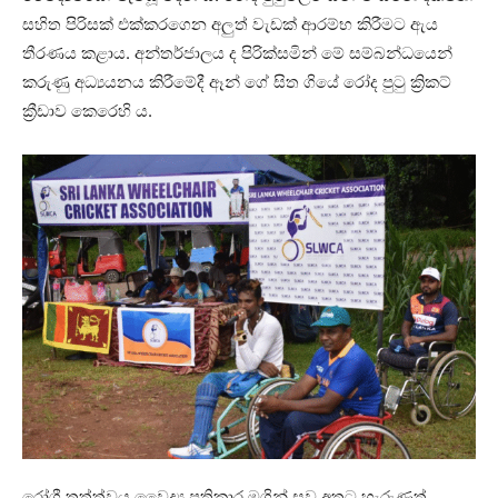
සහිත පිරිසක් එක්කරගෙන අලුත් වැඩක් ආරම්භ කිරීමට ඇය
තීරණය කළාය. අන්තර්ජාලය ද පිරික්සමින් මේ සම්බන්ධයෙන්
කරුණු අධ්‍යයනය කිරීමේදී ඈන් ගේ සිත ගියේ රෝද පුටු ක්‍රිකට්
ක්‍රීඩාව කෙරෙහි ය.
රෝගී තත්ත්වය වෛද්‍ය ප්‍රතිකාර මගින් සුව අතට හැරුණත්