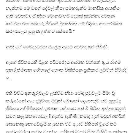
වෙන්න. එතකොට ඔයාගෙ අවධානය යන්නෙ ඒ වැඩවලට.
නැත්නම් මේ වගේ දේවල් නිසා සමහරුන්ට මානසික ආතතිය
ඇති වෙනවා. ඒ නිසා මොනව හරි දෙයක් කරන්න. අමතක
කරන්න එපා සමහරු ජීවිතේ දිනන්නෙ මේ විදිහෙ අනපේක්ෂිත
කරදරවලට මුහුණ දුන්නට පස්සෙයි “
ඈන් ගේ වෛද්‍යවරයා එලෙස ඇයට අවවාද කර තිබිණි.
ඇගේ ජීවිතයෙහි ඊළඟ පරිච්ඡේදය ආරම්භ වන්නේ ඇය රාගම
පුනරුත්ථාපන රෝහලේ භෞත චිකිත්සක ප්‍රතිකාර ලබමින් සිටියදී
ය.
එහි විවිධ අනතුරුවලට ලක්වීම නිසා රෝද පුටුවලට සීමා වූ
තරුණයන් ඇය දුටුවාය. ඔවුන් බොහෝ දෙනෙකුම තම සුපුරුදු
ජීවිතය අහිමිවීමෙන් ඉච්ඡාභංගත්වයට පත් වී සිටින අන්දම ඔවුන්
සමග කළ කතාබහවල දී ඈන්ට දැනිණි. තමාද දැන් ඔවුන් අතරින්
කෙනෙකු නොවේදැයි හැඟෙන විට ඇයට සිහිපත් වූයේ තම
වෛද්‍යවරයා පැවසූ වදන් ය. ⁣රෝද පුටුවලට සීමා වී සිටින දක්ෂතා