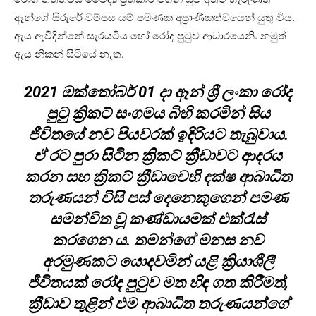
ඈන්ගේ සිරුරේ වම්පස යම් පමණක අප්‍රාණිකත්වයෙන් යුතු විය.
ඇය ඇවිදින්නේ සැරයටිය හෝ රෝද පුටුව ආධාරයෙනි. නමුත්
ඇය නිකන් සිටියේ නැත.
2021 ඔක්තෝබර් 01 දා ඈන් ශ්‍රී ලංකා රෝද
පුටු ක්‍රිකට් සංගමය බිහි කරමින් සිය
ජීවිතයේ නව පියවරක් ඉදිරියට තැබුවාය.
ඒ රට පුරා සිටින ක්‍රිකට් ක්‍රීඩාවට ආදරය
කරන සහ ක්‍රිකට් ක්‍රීඩාවෙහි දක්ෂ ආබාධිත
තරුණයන් විසි පස් දෙනෙකුගෙන් පමණ
සමන්විත වූ කණ්ඩායමක් එක්රැස්
කරගෙන ය. තමන්ගේ මනස නව
අරමුණකට යොදවමින් යළි ක්‍රියාශීලී
ජීවිතයක් රෝද පුටුව මත හිඳ ගත කිරීමත්,
ක්‍රීඩාව තුළින් එම ආබාධිත තරුණයන්ගේ