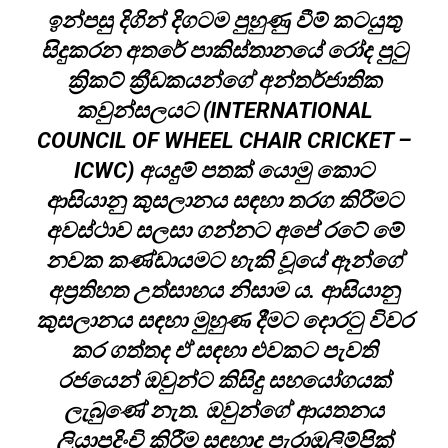
ඉන්පසු දිගින් දිගටම පුහුණු වීම් කටයුතු
සිදුකරන අතරේ පාකිස්තානයේ රෝද පුටු
ක්‍රිකට් ක්‍රීඩකයන්ගේ අන්තර්ජාතික
කවුන්සලයට (INTERNATIONAL
COUNCIL OF WHEEL CHAIR CRICKET –
ICWC) අයදුම් පතක් යොමු කොට
ආසියානු කුසලානය සඳහා තරග කිරීමට
අවස්ථාව සලසා ගන්නට අ⁣පේ රටේ මේ
නවක කණ්ඩායමට හැකි වූයේ ඈන්ගේ
අප්‍රතිහත උත්සාහය නිසාම ය. ආසියානු
කුසලානය සඳහා මුහුණ දීමට දොරටු විවර
කර ගත්තද ඒ සඳහා එවකට පැවති
රජයෙන් ඔවුන්ට කිසිදු සහයෝගයක්
ලැබුණේ නැත. ඔවුන්ගේ ආයතනය
ලියාපදිංචි කිරීම සඳහාද පැරාඔලිම්පික්