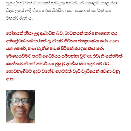
පුහුණුකරුවන් වශයෙන් කටයුතු කරන්නේ කොළඹ නාලන්දා
විද්‍යාලයේ ආදි ශිෂ්‍ය හර්ෂ වීරසිංහ සහ ජයනාත් හේරත් යන
මහත්වරුන් ය.
රෝගයක් නිසා ලද ආබාධිත බව, බාධකයක් කර නොගෙන එය
අභිප්‍රේරණයක් කරගත් ඈන් තම ජීවිතය ජයග්‍රහණය කරා ගෙන
යන අතරේ, තමා වැනිම තවත් පිරිසක් ජයග්‍රහණය කරා
මෙහෙයවීමට තරම් ධෛර්යය සම්පන්න වූවාය. එවැනි ශක්තිමත්
කාන්තාවන් ගේ ධෛර්යය මුසු වූ දහඩිය සහ කඳුළු මේ රට
ගොඩනැගීමට අදට වගේම හෙටටත් වැඩි වැඩියෙන් අවශ්‍ය වනු
ඇත.