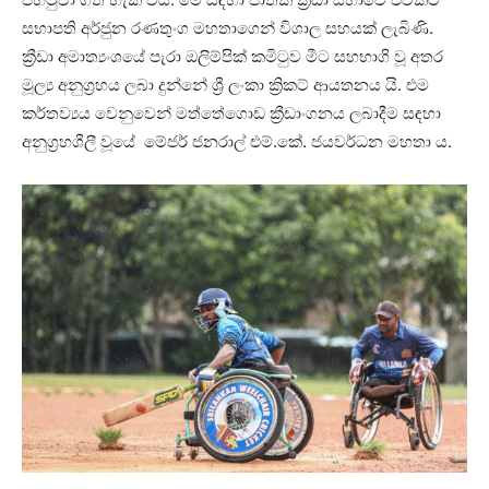
සභාපති අර්ජුන රණතුංග මහතාගෙන් විශාල සහයක් ලැබිණි.
ක්‍රීඩා අමාත්‍යංශයේ පැරා ඔලිම්පික් කමිටුව මීට සහභාගි වූ අතර
මූල්‍ය අනුග්‍රහය ලබා දුන්නේ ශ්‍රී ලංකා ක්‍රිකට් ආයතනය යි. එම
කර්තව්‍යය වෙනුවෙන් මත්තේගොඩ ක්‍රීඩාංගනය ලබාදීම සඳහා
අනුග්‍රහශීලී වූයේ ⁣ මේජර් ජනරාල් එම්.කේ. ජයවර්ධන මහතා ය.