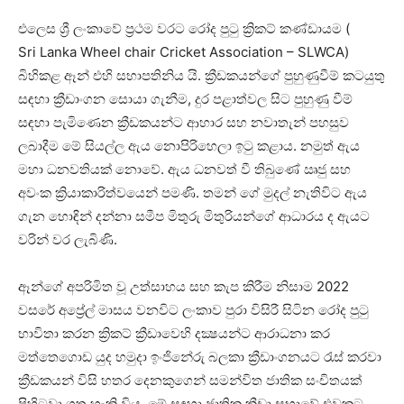
එලෙස ශ්‍රී ලංකාවේ ප්‍රථම වරට රෝද පුටු ක්‍රිකට් කණ්ඩායම (
Sri Lanka Wheel chair Cricket Association – SLWCA)
බිහිකළ ඈන් එහි සභාපතිනිය යි. ක්‍රීඩකයන්ගේ පුහුණුවීම් කටයුතු
සඳහා ක්‍රීඩාංගන සොයා ගැනීම, දුර පළාත්වල සිට පුහුණු වීම්
සඳහා පැමිණෙන ක්‍රීඩකයන්ට ආහාර සහ නවාතැන් පහසුව
ලබාදීම මේ සියල්ල ඇය නොපිරිහෙලා ඉටු කළාය. නමුත් ඇය
මහා ධනවතියක් නොවේ. ඇය ධනවත් වී තිබුණේ ඍජු සහ
අවංක ක්‍රියාකාරිත්වයෙන් පමණි. තමන් ගේ මුදල් නැතිවිට ඇය
ගැන හොඳින් දන්නා සමීප මිතුරු මිතුරියන්ගේ ආධාරය ද ඇයට
වරින් වර ලැබිණි.
ඈන්ගේ අපරිමිත වූ උත්සාහය සහ කැප කිරීම නිසාම 2022
වසරේ අප්‍රේල් මාසය වනවිට ලංකාව පුරා විසිරී සිටින රෝද පුටු
භාවිතා කරන ක්‍රිකට් ක්‍රීඩාවෙහි දක්‍ෂයන්ට ආරාධනා කර
මත්තෙගොඩ යුද හමුදා ඉංජිනේරු බලකා ක්‍රීඩාංගනයට රැස් කරවා
ක්‍රීඩකයන් විසි හතර දෙනකුගෙන් සමන්විත ජාතික සංචිතයක්
පිහිටුවා ගත හැකි විය. මේ සඳහා ජාතික ක්‍රීඩා සභාවේ එවකට