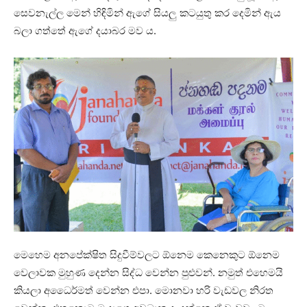
සෙවනැල්ල මෙන් හිඳිමින් ඇගේ සියලු කටයුතු කර දෙමින් ඇය
බලා ගත්තේ ඇගේ දයාබර මව ය.
මෙහෙම අනපේක්ෂිත සිදුවීම්වලට ඕනෙම කෙනෙකුට ඕනෙම
වෙලාවක මුහුණ දෙන්න සිද්ධ වෙන්න පුළුවන්. නමුත් එහෙමයි
කියලා අධෛර්මත් වෙන්න එපා. මොනවා හරි වැඩවල නිරත