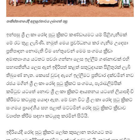
පාකිස්තානයේදී අනුශූරතාවය ලබාගත් පසු
ඉන්පසු ශ්‍රී ලංකා රෝද පුටු ක්‍රිකට් කණ්ඩායමට යම් පිළිගැනීමක්
මේ රට තුළ ලැබිණි. නමුත් මෙය ප්‍රවර්ධනය කර ගැනීම උදෙසා
ප්‍රතිපාදන නොමැති වීම හේතුවෙන් මෙම සංගමය ක්‍රීඩා
අමාත්‍යාංශය යටතට පවරා ගන්නා ලෙස ඉල්ලීම් ගණනාවක් එහි
සභාපතිනිය ලෙස ඈන් ඉදිරිපත් කළත් සතුටුදායක පිළිතුරක් ලැබී
තිබුණේ නැත. කෙසේ වුවද ඇගේ ඉල්ලීමට ප්‍රතිචාර දක්වමින් නව
රජය මගින් ශ්‍රී ලංකා රෝද පුටු ක්‍රිකට් සංගමය, පැරාඔලිම්පික්
කමිටුව යටතේ නොව ශ්‍රී ලංකා ක්‍රිකට් ආයතනය යටතේ ලියාපදිංචි
කිරීමට කටයුතු යොදා ඇත. මේ වන විට ශ්‍රී ලංකා රෝද පුටු ක්‍රිකට්
සංගමය ප්‍රාදේශීය සහ පළාත් මට්ටමින් රෝද පුටු ක්‍රිකට් ක්‍රීඩාව
ව්‍යාප්ත කිරීම සඳහා කටයුතු කරමින් සිටියි.
ඉදිරියේදී රෝද පුටු ක්‍රිකට් ලෝක කුසලාන තරගයට තම