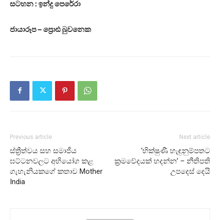
සටහන : ඉන්දු පෙරේරා
ජායාරූප – ප්‍රොඪ බුවනෙක
Previous article
Next article
ස්ත්‍රීත්වය සහ සමාජීය
‘භික්ෂුණී හැඳුනුම්පතට
ඝට්ටනවලට අභියෝග කළ
ක්‍රමවේදයක් හදන්න’ – නීතිපති
ගැහැනියකගේ කතාව Mother
උපදෙස් දෙයි
India