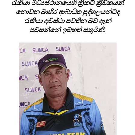
රැකියා මධ්‍යස්ථානයෙහි ක්‍රිකට් ක්‍රීඩකයන්
නොවන බාහිර ආබාධිත පුද්ගලයන්ටද
රැකියා අවස්ථා පවතින බව ඈන්
පවසන්නේ ඉමහත් සතුටිනි.