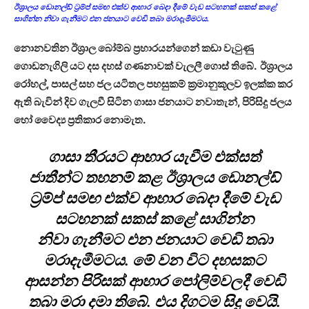
ඊශ්‍රාලය ඩොනල්ඩ් ට්‍රම්ප් සමඟ එක්ව ආහාර බෙදා දීමේ වැඩ සටහනක් සකස් කළේ
සාගින්න නිවා ගැනීමට එන ජනයාට වෙඩි තබා මරාදැමීමටය.
නොනවතින ඊශ්‍රාල බෝම්බ ප්‍රහාරයන්ගෙන් කඩා වැටුණු
ගොඩනැගිලි යට දස දහස් ගණනාවක් වැලලී ගොස් තිබේ. ඊශ්‍රාලය
රෝහල්, පාසල් සහ ජල යටිතල පහසුකම් ක්‍රමානුකූලව ඉලක්ක කර
ඇති බැවින් දිව ගැලවී සිටින ගාසා ජනයාට නවාතැන්, පිරිසිදු ජලය
හෝ වෛද්‍ය ප්‍රතිකාර නොමැත.
ගාසා තීරයට ආහාර යැවීම එක්සත්
ජාතීන්ට තහනම් කළ ඊශ්‍රාලය ඩොනල්ඩ්
ට්‍රම්ප් සමඟ එක්ව ආහාර බෙදා දීමේ වැඩ
සටහනක් සකස් කළේ සාගින්න
නිවා ගැනීමට එන ජනයාට වෙඩි තබා
මරාදැමීමටය. මේ වන විට දහසකට
ආසන්න පිරිසක් ආහාර පෝලිම්වලදී වෙඩි
තබා මරා දමා තිබේ. එය දිගටම සිදු වෙයි.