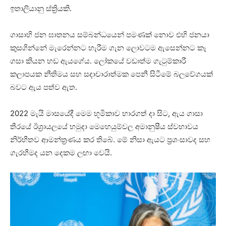
ඉතාලියානු ස්ත්‍රියකි.
ගාසාහි ජන ඝාතනය සම්බන්ධයෙන් පමණක් නොව එහි ජනයා
කුසගින්නේ මැරෙන්නට හැරීම ගැන ලොවටම ඇසෙන්නට කෑ
ගසා කියන හඩ ඇයගේය. ලෝකයේ වඩාත්ම ගැටුම්කාරී
කලාපයක නීතිමය සහ සදාචාරාත්මක පෙනී සිටීමේ බලවේගයක්
බවට ඇය පත්ව ඇත.
2022 මැයි මාසයේදී මෙම භූමිකාව භාරගත් දා සිට, ඇය ගාසා
තීරයේ ඊශ්‍රායලයේ හමුදා මෙහෙයුම්වල අමානුෂීය ස්වභාවය
නිර්භීතව ආමන්ත්‍රණය කර තිබේ. මේ නිසා ඇයට ප්‍රශංසාවද සහ
ගැරහීමද යන දෙකම ලඟා වෙයි.