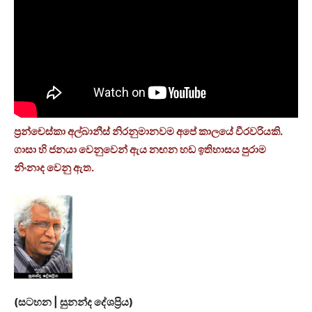
ප්‍රන්චෙස්කා අල්බානීස් නිරනුමානවම අපේ කාලයේ වීරවරියකි.
ගාසා හි ජනයා වෙනුවෙන් ඇය නඟන හඩ ඉතිහාසය පුරාම
නිංනාද වෙනු ඇත.
(සටහන | සුනන්ද දේශප්‍රිය)