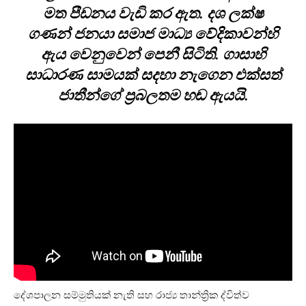
මත පීඩනය වැඩි කර ඇත. දශ ලක්ෂ
ගණන් ජනයා සමාජ මාධ්‍ය වේදිකාවන්හි
ඇය වෙනුවෙන් පෙනී සිටිති. ගාසාහි
සාධාරණ සාමයක් සදහා නැගෙන එක්සත්
ජාතීන්ගේ ප්‍රබලතම හඬ ඇයයි.
දේශපාලන සම්මුතියක් නැති සහ රාජ්‍ය තාන්ත්‍රික ද්විත්ව