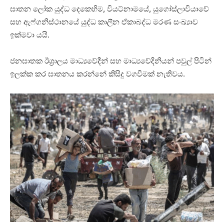
ඝාතන ලෝක යුද්ධ දෙකෙහිම, වියට්නාමයේ, යුගෝස්ලාවියාවේ
සහ ඇෆ්ගනිස්ථානයේ යුද්ධ කාලීන ඒකාබද්ධ මරණ සංඛ්‍යාව
ඉක්මවා යයි.
ජනඝාතක ඊශ්‍රාලය මාධ්‍යවේදීන් සහ මාධ්‍යවේදිනියන් පවුල් පිටින්
ඉලක්ක කර ඝාතනය කරන්නේ කිසිදු වගවීමක් නැතිවය.