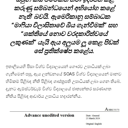
කරුණු සම්බන්ධයෙන් අභියෝග කළේ
නැති’ බවයි. ඇමෙරිකානු සම්බාධක
“මාෆියා විලාසිතාවේ බිය ගැන්වීමක්” සහ
“ශක්තියේ නොව වරදකාරිත්වයේ
ලකුණක්” යැයි ඇය අලුයම ලූ කෙළ පිඩක්
සේ ප්‍රතික්ෂේප කළේය.
ඉතාලියෙහි පීසා විශ්ව විද්‍යාලයෙන් ගෞරව උපාධියක් ලබා
ගැනීමෙන් පසු, ඇය ලන්ඩනයේ SOAS විශ්ව විද්‍යාලයෙන් මානව
හිමිකම් පිළිබඳ නීති පිළිබඳ ශාස්ත්‍රපති උපාධියක් ලබා ගෙන තිබේ.
දැනට ඇම්ස්ටර්ඩෑම් විශ්ව විද්‍යාලයේ ජාත්‍යන්තර සරණාගත
නීතිය පිළිබඳ ආචාර්ය උපාධිය හදාරන්නීය.