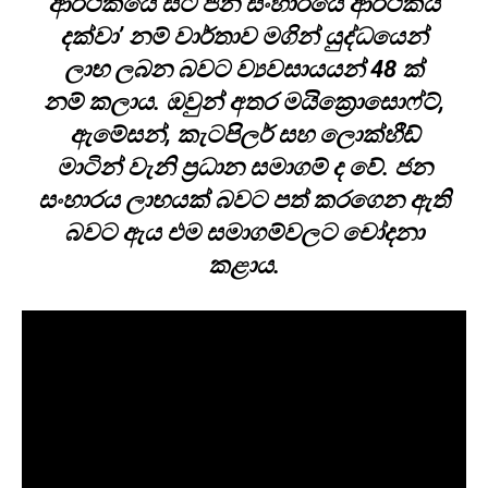
ආර්ථිකයේ සිට ජන සංහාරයේ ආර්ථිකය
දක්වා
’ නම් වාර්තාව මගින් යුද්ධයෙන්
ලාභ ලබන බවට ව්‍යවසායයන් 48 ක්
නම් කලාය. ඔවුන් අතර මයික්‍රොසොෆ්ට්,
ඇමේසන්, කැටපිලර් සහ ලොක්හීඩ්
මාටින් වැනි ප්‍රධාන සමාගම් ද වේ. ජන
සංහාරය ලාභයක් බවට පත් කරගෙන ඇති
බවට ඇය එම සමාගම්වලට චෝදනා
කළාය.