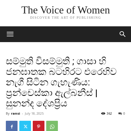
The Voice of Women
DISCOVER THE ART OF PUBLISHING
සම්මුති විසම්මුති ; ගාසා හි
ජනඝාතක බටහිරට එරෙහිව
නැගී සිටින ගැහැණිය:
ප්‍රන්චෙස්කා ඇල්බනීස් |
සුනන්ද දේශප්‍රිය
By
ransi
-
July 18, 2025
362
0