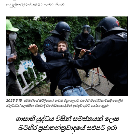
හවුල්කරුවන් බවට පත්ව තිබේ.
2025.5.15
ජර්මනියේ බර්ලිනයේ පැවති ඊශ්‍රායලයට එරෙහි විරෝධතාවකදී පොලිස්
නිලධාරීන් පලස්තීන හිතවාදී විරෝධතාකරුවන් අත්අඩංගුවට ගන්නා අයුරු
ගාසාහි යුද්ධය විසින් සමස්තයක් ලෙස
බටහිර ප්‍රජාතන්ත්‍රවාදයේ සළුපට ඉරා