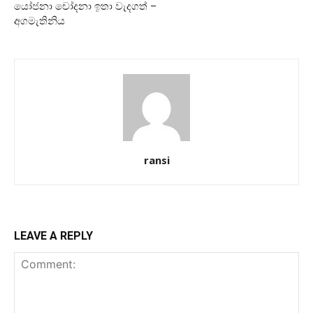
යෝජනා චෝදනා ඉතා වැදගත් –
අගමැතිනිය
ransi
LEAVE A REPLY