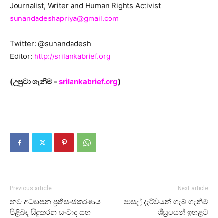
Journalist, Writer and Human Rights Activist
sunandadeshapriya@gmail.com
Twitter: @sunandadesh
Editor:
http://srilankabrief.org
(උපුටා ගැනීම –
srilankabrief.org
)
Previous article
Next article
නව අධ්‍යාපන ප්‍රතිසංස්කරණය
පාසල් දැරිවියන් ගැබ් ගැනීම
පිළිබඳ සිදුකරන සංවාද සහ
ශීඝ්‍රයෙන් ඉහළට