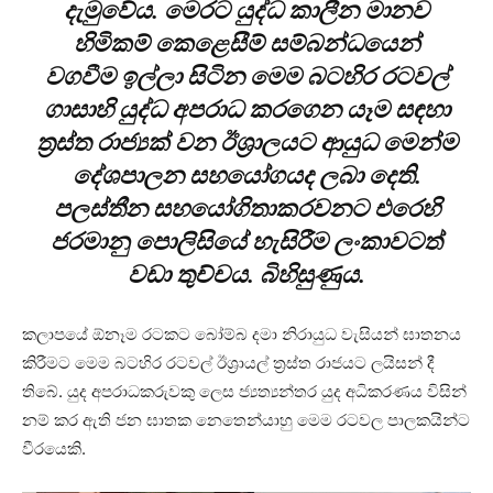
දැමුවේය. මෙරට යුද්ධ කාලීන මානව
හිමිකම් කෙළෙසීම් සම්බන්ධයෙන්
වගවීම ඉල්ලා සිටින මෙම බටහිර රටවල්
ගාසාහි යුද්ධ අපරාධ කරගෙන යෑම සඳහා
ත්‍රස්ත රාජ්‍යක් වන ඊශ්‍රාලයට ආයුධ මෙන්ම
දේශපාලන සහයෝගයද ලබා දෙති.
පලස්තීන සහයෝගිතාකරවනට එරෙහි
ජරමානු පොලිසියේ හැසිරීම ලංකාවටත්
වඩා තුච්චය. බිහිසුණුය.
කලාපයේ ඕනෑම රටකට බෝම්බ දමා නිරායුධ වැසියන් ඝාතනය
කිරීමට මෙම බටහිර රටවල් ඊශ්‍රායල් ත්‍රස්ත රාජයට ලයිසන් දී
තිබේ. යුද අපරාධකරුවකු ලෙස ජ්‍යත්‍යන්තර යුද අධිකරණය විසින්
නම් කර ඇති ජන ඝාතක නෙතෙන්යාහු මෙම රටවල පාලකයින්ට
වීරයෙකි.