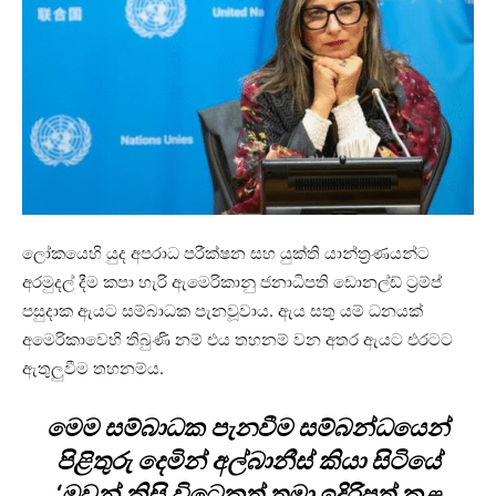
ලෝකයෙහි යුද අපරාධ පරීක්ෂන සහ යුක්ති යාන්ත්‍රණයන්ට
අරමුදල් දීම කපා හැරි ඇමෙරිකානු ජනාධිපති ඩොනල්ඩ් ට්‍රම්ප්
පසුදාක ඇයට සම්බාධක පැනවූවාය. ඇය සතු යම් ධනයක්
අමෙරිකාවෙහි තිබුණි නම් එය තහනම් වන අතර ඇයට එරටට
ඇතුලුවීම තහනම්ය.
මෙම සම්බාධක පැනවීම සම්බන්ධයෙන්
පිළිතුරු දෙමින් අල්බානීස් කියා සිටියේ
‘ඔවුන් කිසි විටෙකත් තමා ඉදිරිපත් කළ