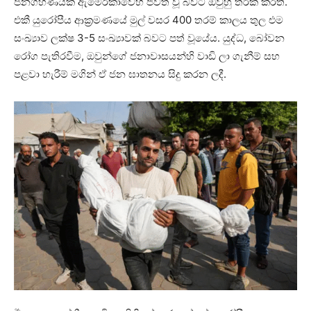
ජනගහණයක් ඇමෙරිකාවෙහි ජීවත් වූ බවට ඔවුහු තර්ක කරති.
එකී යුරෝපීය ආක්‍රමණයේ මුල් වසර 400 තරම් කාලය තුල එම
සංඛ්‍යාව ලක්ෂ 3-5 සංඛ්‍යාවක් බවට පත් වූයේය. යුද්ධ, බෝවන
රෝග පැතිරවීම, ඔවුන්ගේ ජනාවාසයන්හි වාඩි ලා ගැනීම් සහ
පළවා හැරීම් මගින් ඒ ජන ඝාතනය සිදු කරන ලදී.