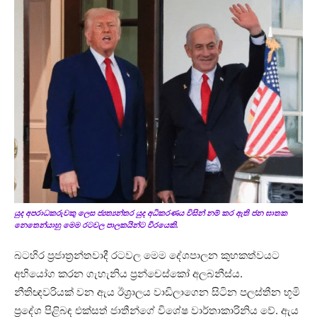
යුද අපරාධකරුවකු ලෙස ජ්‍යත්‍යන්තර යුද අධිකරණය විසින් නම් කර ඇති ජන ඝාතක
නෙතෙන්යාහු මෙම රටවල පාලකයින්ට වීරයෙකි.
බටහිර ප්‍රජාත්‍රන්තවාදී රටවල මෙම දේශපාලන කුහකත්වයට
අභියෝග කරන ගැහැනිය ප්‍රන්චෙස්කෝ අලබනීස්ය.
නීතිඥවරියක් වන ඇය ඊශ්‍රාලය වාඩිලාගෙන සිටින පලස්තීන භූමි
ප්‍රදේශ පිළිබඳ එක්සත් ජාතීන්ගේ විශේෂ වාර්තාකාරිනිය වේ. ඇය