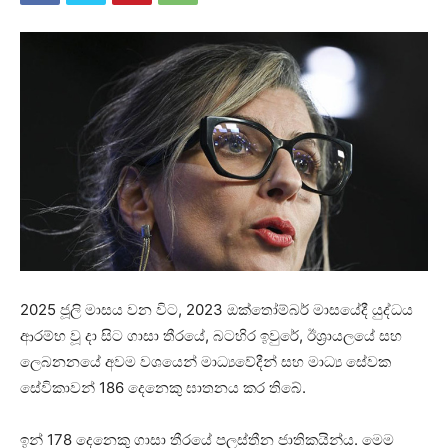
2025 ජූලි මාසය වන විට, 2023 ඔක්තෝම්බර් මාසයේදී යුද්ධය
ආරම්භ වූ දා සිට ගාසා තීරයේ, බටහිර ඉවුරේ, ඊශ්‍රායලයේ සහ
ලෙබනනයේ අවම වශයෙන් මාධ්‍යවේදීන් සහ මාධ්‍ය සේවක
සේවිකාවන් 186 දෙනෙකු ඝාතනය කර තිබේ.
ඉන් 178 දෙනෙකු ගාසා තීරයේ පලස්තීන ජාතිකයින්ය. මෙම