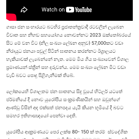
ගාසා ජන සංහාරයට බටහිර ප්‍රජාතන්ත්‍රවාදී රටවලින් ලැබෙන
විවෘත සහ නිහඩ සහයෝගය නොවන්නට 2023 ඔක්තෝබරයේ
සිට මේ වන විට (නිල සංඛ්‍යා ලේඛන අනුව) 57,000කට වඩා
නිරායුධ ජනයා පවුල් පිටින් ඝාතනය කරන්නට ඊශ්‍රාලයට
හැකියාවක් ලැබෙන්නේ නැත. මෙම මිය ගිය සංඛ්‍යාවෙන් විශාල
ප්‍රමාණයන් ස්ත්‍රීන් සහ දරුවන්ය. මෙම සංඛ්‍යා ලේඛන මීට වඩා
වැඩි බවට පොදු පිළිගැනීමක් තිබේ.
ලෝකයෙහි විශාලතම ජන ඝාතනය සිදු වූයේ හිට්ලර් යටතේ
ජර්මනියේ දී නොව යුරෝපීය සංක්‍රමණිකයින් සහ ඔවුන්ගේ
ආණ්ඩු විසින් අද එක්සත් ජනපදය යැයි කියන භූමියේ දී බවට
සමහර ඉතිහාසඥයෝ පෙන්වා දෙති.
යුරෝපීය ආක්‍රමණයට පෙර ලක්ෂ 80- 150 ක් තරම් ස්වදේශික