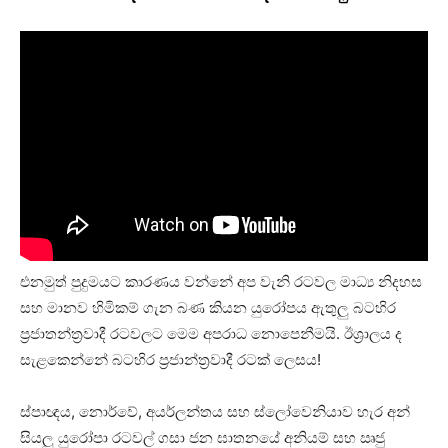
එනමුත් පුදුමයට කාරණය වන්නේ අප වැනි රටවල මාධ්‍ය නිදහස
සහ මානව හිමිකම් ගැන බණ කියන යුරෝපය ඇතුලු බටහිර
ප්‍රජාතන්ත්‍රවාදී රටවලට මෙම අපරාධ නොපෙනීමයි. ඊශ්‍රාලය ද
සැළකෙන්නේ බටහිර ප්‍රජාන්ත්‍රවාදී රටක් ලෙසය!
ස්පාඥය, නොර්වේ, අයර්ලන්තය සහ ස්ලෝවෙනියාව හැර අන්
සියලු යුරෝපා රටවල් ගසා ජන ඝාතනයේ අනියම් සහ ඍජු