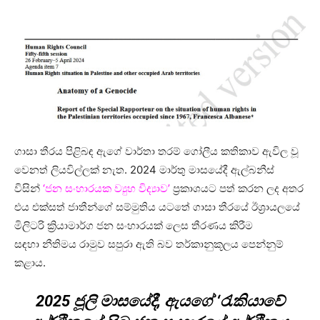
ගාසා තීරය පිළිබඳ ඇගේ වාර්තා තරම් ගෝලීය කතිකාව ඇවිල වූ
වෙනත් ලියවිල්ලක් නැත. 2024 මාර්තු මාසයේදී ඇල්බනීස්
විසින්
‘ජන සංහාරයක ව්‍යුහ විද්‍යාව’
ප්‍රකාශයට පත් කරන ලද අතර
එය එක්සත් ජාතීන්ගේ සම්මුතිය යටතේ ගාසා තීරයේ ඊශ්‍රායලයේ
මිලිටරි ක්‍රියාමාර්ග ජන සංහාරයක් ලෙස තීරණය කිරීම
සඳහා නීතිමය රාමුව සපුරා ඇති බව තර්කානුකූලය පෙන්නුම්
කළාය.
2025 ජූලි මාසයේදී, ඇයගේ ‘
රැකියාවේ