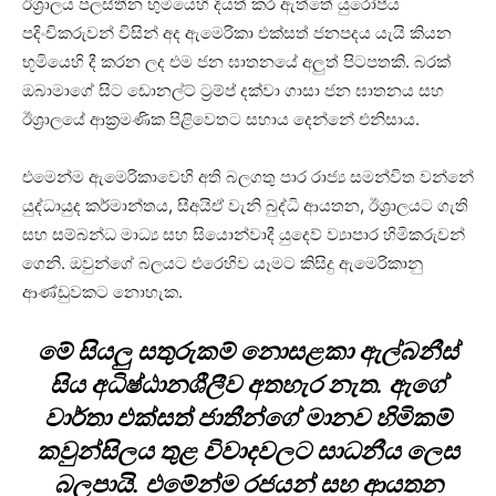
ඊශ්‍රාලය පලස්තීන භුමියෙහි දියත් කර ඇත්තේ යුරෝපීය
පදිංචිකරුවන් විසින් අද ඇමෙරිකා එක්සත් ජනපදය යැයි කියන
භූමියෙහි දී කරන ලද එම ජන ඝාතනයේ අලුත් පිටපතකි. බරක්
ඔබාමාගේ සිට ඩොනල්ට් ට්‍රම්ප් දක්වා ගාසා ජන ඝාතනය සහ
ඊශ්‍රාලයේ ආක්‍රමණික පිළිවෙතට සහාය දෙන්නේ එනිසාය.
එමෙන්ම ඇමෙරිකාවෙහි අති බලගතු පාර රාජ්‍ය සමන්විත වන්නේ
යුද්ධායුද කර්මාන්තය, සීඅයිඒ වැනි බුද්ධි ආයතන, ඊශ්‍රාලයට ගැති
සහ සම්බන්ධ මාධ්‍ය සහ සියොන්වාදී යුදෙව් ව්‍යාපාර හිමිකරුවන්
ගෙනි. ඔවුන්ගේ බලයට එරෙහිව යෑමට කිසිදු ඇමෙරිකානු
ආණ්ඩුවකට නොහැක.
මේ සියලු සතුරුකම් නොසළකා ඇල්බනීස්
සිය අධිෂ්ඨානශීලීව අතහැර නැත. ඇගේ
වාර්තා එක්සත් ජාතීන්ගේ මානව හිමිකම්
කවුන්සිලය තුළ විවාදවලට සාධනීය ලෙස
බලපායි. එමේන්ම රජයන් සහ ආයතන