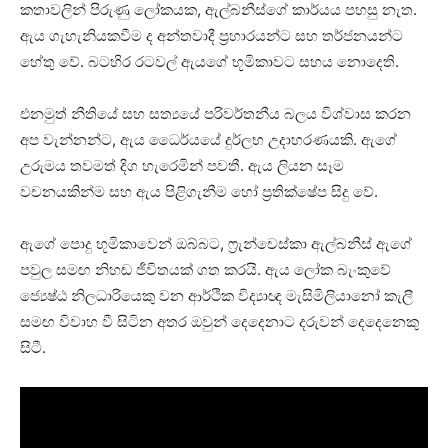
කතාවලින් පිරුණු ලෝකයක, ඇල්බනීස්ගේ කාර්යය පහසු නැත.
ඇය ගැහැනියකවීම ද අන්තවාදී ප්‍රහාරයන්ට සහ තර්ජනයන්ට
හේතු වේ. බටහිර රටවල් ඇයගේ භූමිකාවට සහය නොදෙති.
එනමුත් නීතියේ සහ සත්‍යයේ පරිවර්තනීය බලය විශ්වාස කරන
අප වැන්නන්ට, ඇය ධෛර්යයේ දුර්ලභ උදාහරණයකි. ඇගේ
උරුමය තවමත් දිග හැරෙමින් පවතී. ඇය ලියන සෑම
වචනයකින්ම සහ ඇය පිළිගැනීම හෝ ප්‍රතික්ෂේප සිදු වේ.
ඇගේ පොදු භූමිකාවෙන් ඔබ්බට, ෆ්‍රැන්චෙස්කා ඇල්බනීස් ඇගේ
පවුල සමඟ නිහඬ ජීවිතයක් ගත කරයි. ඇය ලෝක බැංකුවේ
ජ්‍යෙෂ්ඨ නිලධාරියෙකු වන ආර්ථික විද්‍යාඥ මැසිමිලියානෝ කැලී
සමඟ විවාහ වී සිටින අතර ඔවුන් දෙදෙනාට දරුවන් දෙදෙනෙකු
සිටී.